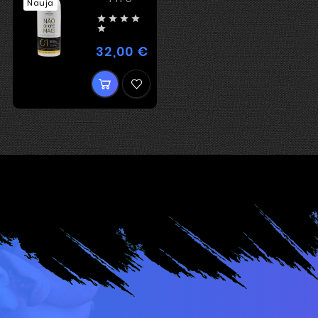
Nauja





32,00 €
Kaina