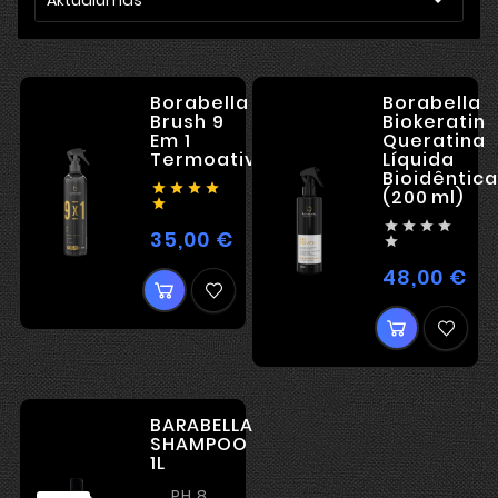
Borabella
Borabella
Brush 9
Biokeratin
Em 1
Queratina
Termoativado
Líquida
Bioidêntica




(200 ml)





35,00 €
Kaina

48,00 €
Kai
BARABELLA
SHAMPOO
1L
PH 8