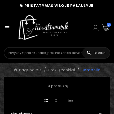
PRISTATYMAS VISOJE PASAULYJE

0


Paieška
Pagrindinis
Prekių ženklai
Borabella
3 produktų

Aktualumas