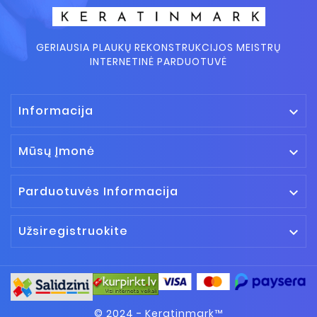
GERIAUSIA PLAUKŲ REKONSTRUKCIJOS MEISTRŲ
INTERNETINĖ PARDUOTUVĖ
Informacija

Mūsų Įmonė

Parduotuvės Informacija

Užsiregistruokite

© 2024 - Keratinmark™