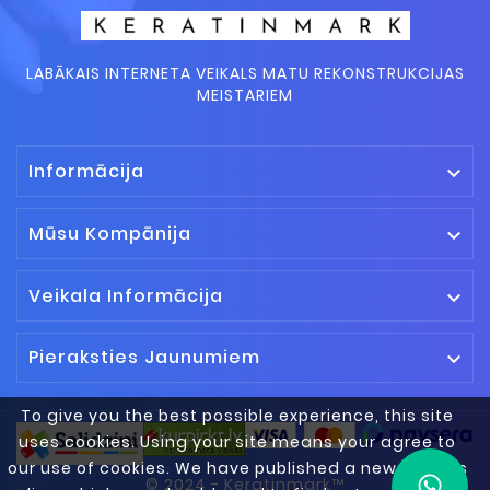
LABĀKAIS INTERNETA VEIKALS MATU REKONSTRUKCIJAS
MEISTARIEM
Informācija

Mūsu Kompānija

Veikala Informācija

Pieraksties Jaunumiem

To give you the best possible experience, this site
uses cookies. Using your site means your agree to
our use of cookies. We have published a new cookies
© 2024 - Keratinmark™