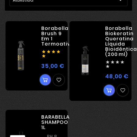
Borabella
Borabella
Brush 9
Biokeratin
Em 1
Queratina
Termoativado
Líquida
Bioidêntica




(200 ml)





35,00 €
Cena

48,00 €
Ce
BARABELLA
SHAMPOO
1L
PH 8