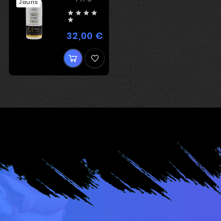
Jauns





32,00 €
Cena