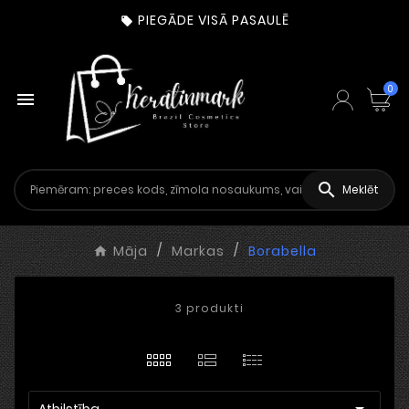
PIEGĀDE VISĀ PASAULĒ

0


Meklēt
Māja
Markas
Borabella
3 produkti

Atbilstība