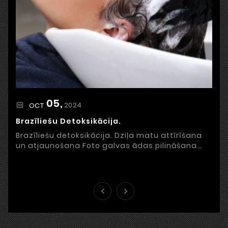
05,
2024
OCT
Brazīliešu Detoksikācija.
Brazīliešu detoksikācija. Dziļa matu attīrīšana
un atjaunošana Foto galvas ādas pilināšana
Stress, nepareiza uzturs, piesārņots gaiss un ...

