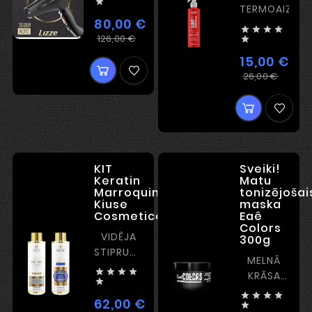

TERMOAIZSAR
80,00 €




Ierastā
Cena
126,00 €

cena
15,00 €
Iera
Cen
26,00 €
cena
KIT
Sveiki!
Keratin
Matu
Marroquina
tonizējošai
Kiuse
maska
Cosmeticos,2*1L
Eaê
Colors
VIDĒJA
300g
STIPRUMA
MELNĀ
KERATĪNS




KRĀSA

EFEKTS




62,00 €
2.5 - 4
