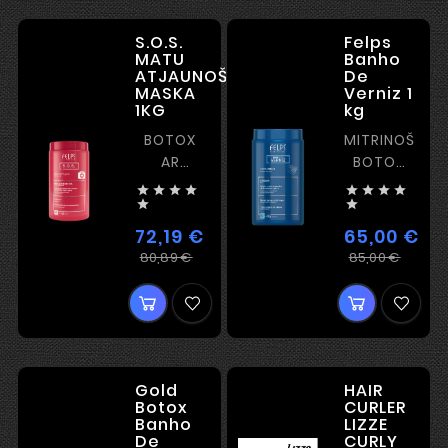
S.O.S.
Felps
MATU
Banho
ATJAUNOŠANAS
De
MASKA
Verniz 1
1KG
kg
BOTOX
MITRINOŠAIS
AR
BOTOX
REKONSTRUKCIJU
AR








BEZ
SPOGULI


IZTAISNOŠANAS
UN BEZ
72,19 €
65,00 €
UN
IZTAISNOŠAN
Ierastā
Cena
Iera
Cen
80,89 €
85,00 €
PLĒVES
cena
cena
VEIDOŠANAS
EFEKTU
Gold
HAIR
Botox
CURLER
Banho
LIZZE
De
CURLY