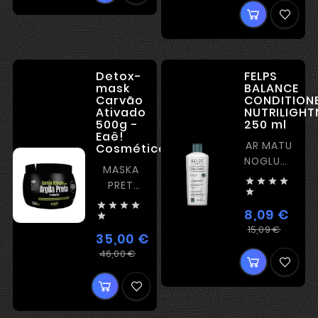
Detox-
FELPS
mask
BALANCE
Carvão
CONDITION
Ativado
NUTRILIGHT
500g -
250 ml
Eaê!
AR MATU
Cosméticos
NOGLUDINOŠ
MASKA
EFEKTU




PRET

MATU




8,09 €
IZKRIŠANU

Ieras
Cena
15,09 €
35,00 €
cena
Ierastā
Cena
46,00 €
cena