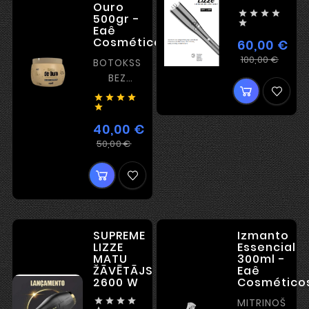
Ouro




500gr -

Eaê
Cosméticos
60,00 €
Iera
Cen
100,00 €
BOTOKSS
cen
BEZ
IZTAISNOŠANAS





40,00 €
Ierastā
Cena
50,00 €
cena
SUPREME
Izmanto
LIZZE
Essencial
MATU
300ml -
ŽĀVĒTĀJS
Eaê
2600 W
Cosmético




MITRINOŠA