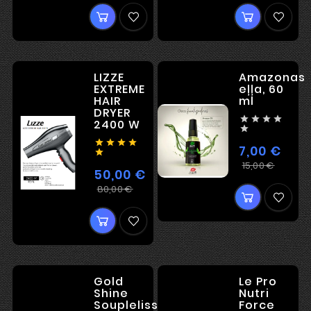
LIZZE
Amazonas
EXTREME
eļļa, 60
HAIR
ml
DRYER




2400 W





7,00 €

Ieras
Cena
15,00 €
50,00 €
cena
Ierastā
Cena
80,00 €
cena
Gold
Le Pro
Shine
Nutri
Soupleliss
Force