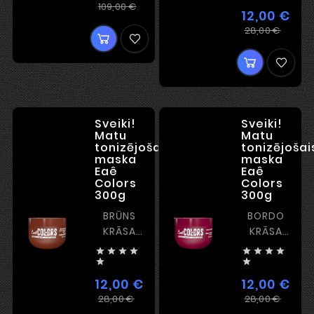
Ierastā
Cena
109,00 €
NEDĒĻAS
12,00 €
cena
Iera
Cen
28,00 €
cena
Sveiki!
Sveiki!
Matu
Matu
tonizējošais
tonizējošai
maska
maska
Eaê
Eaê
Colors
Colors
300g
300g
BRŪNS
BORDO
KRĀSA
KRĀSA
EFEKTS
EFEKTS








2.5 - 4
2.5 - 4


NEDĒĻAS
NEDĒĻAS
12,00 €
12,00 €
Ierastā
Cena
Iera
Cen
28,00 €
28,00 €
cena
cena