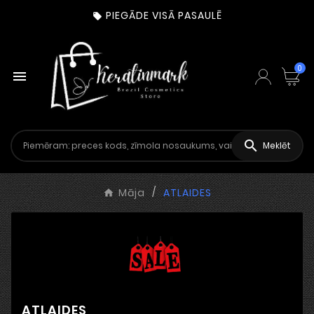
PIEGĀDE VISĀ PASAULĒ

0


Meklēt
Māja
ATLAIDES
ATLAIDES