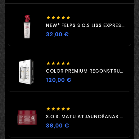





NEW* FELPS S.O.S LISS EXPRESS 230 ML
32,00 €
Cena





COLOR PREMIUM RECONSTRUCTION DUO 2 X 500ml
120,00 €
Cena





S.O.S. MATU ATJAUNOŠANAS MASKA 300G
38,00 €
Cena