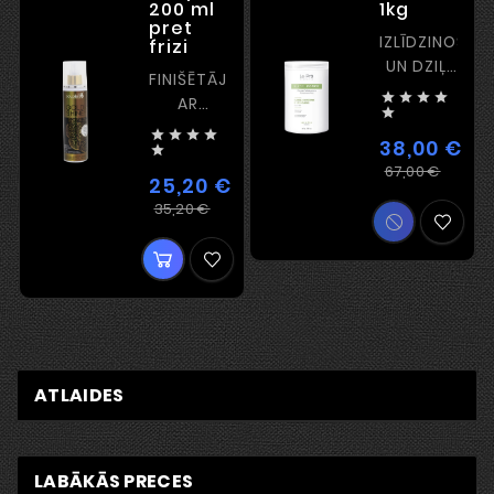
200 ml
1kg
pret
IZLĪDZINOŠA
frizi
UN DZIĻI
FINIŠĒTĀJS
BAROJOŠA




AR
MASKA

AIZSARGPLĒVĪTES




38,00 €
EFEKTU

Iera
Cen
67,00 €
25,20 €
cena
Ierastā
Cena
35,20 €
cena
ATLAIDES
LABĀKĀS PRECES