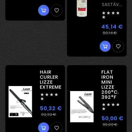
cena
SASTĀVS
EIROPAS




MATIEM

45,14 €
Ieras
Cena
80,14 €
cena
HAIR
FLAT
CURLER
IRON
LIZZE
MINI
EXTREME
LIZZE
200°C.




392°F





50,32 €

Ierastā
Cena
82,32 €
50,00 €
cena
Iera
Cen
65,00 €
cena