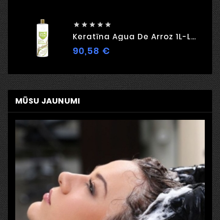





Keratīna Agua De Arroz 1L-Love Potion
90,58 €
Cena
MŪSU JAUNUMI