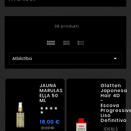
38 produkti

Atbilstība
JAUNA
Glatten
MARULAS
Japonesa
EĻĻA 50
Hair 4D
ML
-
Escova




Progressiv

Liso
Definitivo
16,00 €
Ierastā
Cena
21,00 €
IDEĀLS