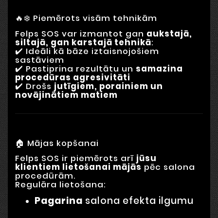
🔥❄️ Piemērots visām tehnikām
Felps SOS var izmantot gan
aukstajā,
siltajā, gan karstajā tehnikā
:
✔️ Ideāli kā bāze iztaisnojošiem
sastāviem
✔️ Pastiprina rezultātu un
samazina
procedūras agresivitāti
✔️ Drošs
jutīgiem, porainiem un
novājinātiem matiem
🏠 Mājas kopšanai
Felps SOS ir piemērots arī
jūsu
klientiem lietošanai mājās
pēc salona
procedūrām.
Regulāra lietošana:
Pagarina
salona efekta ilgumu