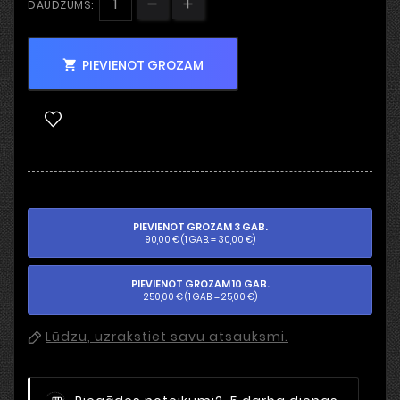
DAUDZUMS:
PIEVIENOT GROZAM

PIEVIENOT GROZAM 3 GAB.
90,00 € (1 GAB. = 30,00 €)
PIEVIENOT GROZAM 10 GAB.
250,00 € (1 GAB. = 25,00 €)
Lūdzu, uzrakstiet savu atsauksmi.