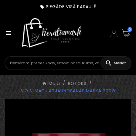
PIEGĀDE VISĀ PASAULĒ

0


Meklēt
Māja
BOTOKS
S.O.S. MATU ATJAUNOŠANAS MASKA 300G