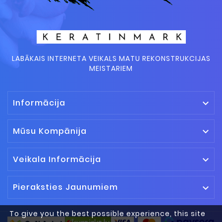
LABĀKAIS INTERNETA VEIKALS MATU REKONSTRUKCIJAS
MEISTARIEM
Informācija

Mūsu Kompānija

Veikala Informācija

Pieraksties Jaunumiem

To give you the best possible experience, this site