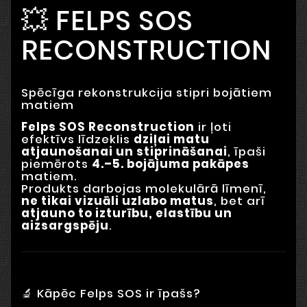
💥 FELPS SOS
RECONSTRUCTION
Spēcīga rekonstrukcija stipri bojātiem
matiem
Felps SOS Reconstruction
ir ļoti
efektīvs līdzeklis
dziļai matu
atjaunošanai un stiprināšanai
, īpaši
piemērots
4.–5. bojājuma pakāpes
matiem.
Produkts darbojas molekulārā līmenī,
ne tikai vizuāli uzlabo matus
, bet arī
atjauno to izturību, elastību un
aizsargspēju
.
🔬 Kāpēc Felps SOS ir īpašs?