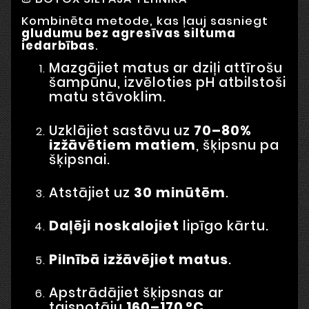
Kombinēta metode, kas ļauj sasniegt
gludumu bez agresīvas siltuma
iedarbības
.
Mazgājiet matus ar dziļi attīrošu
šampūnu, izvēloties pH atbilstoši
matu stāvoklim.
Uzklājiet sastāvu uz
70–80%
izžāvētiem matiem
, šķipsnu pa
šķipsnai.
Atstājiet uz
30 minūtēm
.
Daļēji noskalojiet
lipīgo kārtu.
Pilnībā izžāvējiet matus
.
Apstrādājiet šķipsnas ar
taisnotāju
160–170 °C