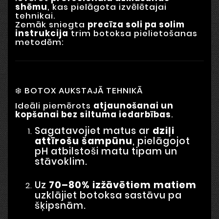
shēmu
, kas pielāgota izvēlētajai
tehnikai.
Zemāk sniegta
precīza soli pa solim
instrukcija
trim botoksa pielietošanas
metodēm:
❄️ BOTOX AUKSTAJĀ TEHNIKĀ
Ideāli piemērots
atjaunošanai un
kopšanai bez siltuma iedarbības
.
Sagatavojiet matus ar
dziļi
attīrošu šampūnu
, pielāgojot
pH atbilstoši matu tipam un
stāvoklim.
Uz
70–80% izžāvētiem matiem
uzklājiet botoksa sastāvu pa
šķipsnām.