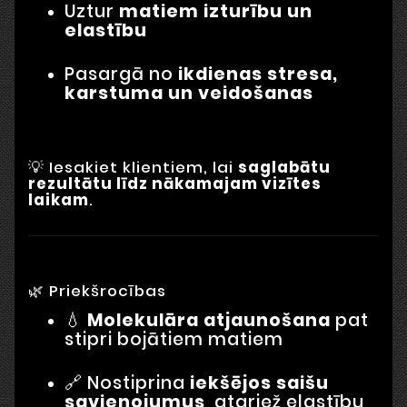
Uztur
matiem izturību un
elastību
Pasargā no
ikdienas stresa,
karstuma un veidošanas
💡 Iesakiet klientiem, lai
saglabātu
rezultātu līdz nākamajam vizītes
laikam
.
🌿 Priekšrocības
💧
Molekulāra atjaunošana
pat
stipri bojātiem matiem
🔗 Nostiprina
iekšējos saišu
savienojumus
, atgriež elastību