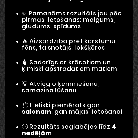
✨ Pamanāms rezultāts jau pēc
pirmās lietošanas: maigums,
gludums, spīdums
🔥 Aizsardzība pret karstumu:
fēns, taisnotājs, lokšķēres
🧴 Saderīgs ar krāsotiem un
ķīmiski apstrādātiem matiem
💡 Atvieglo ķemmēšanu,
samazina lūšanu
📦 Lieliski piemērots gan
salonam
, gan mājas lietošanai
🕒 Rezultāts saglabājas līdz
4
nedēļām