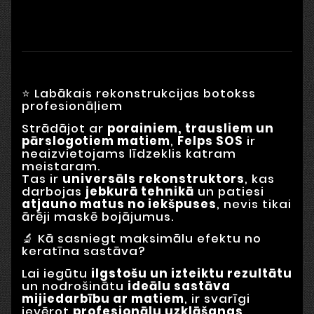
⭐ Labākais rekonstrukcijas botokss
profesionāļiem
Strādājot ar
porainiem, trausliem un
pārslogotiem matiem
,
Felps SOS
ir
neaizvietojams līdzeklis katram
meistaram.
Tas ir
universāls rekonstruktors
, kas
darbojas
jebkurā tehnikā
un patiesi
atjauno matus no iekšpuses
, nevis tikai
ārēji maskē bojājumus.
🔬 Kā sasniegt maksimālu efektu no
keratīna sastāva?
Lai iegūtu
ilgstošu un izteiktu rezultātu
un nodrošinātu
ideālu sastāva
mijiedarbību ar matiem
, ir svarīgi
ievērot
profesionālu uzklāšanas