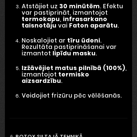
Atstājiet uz
30 minūtēm
. Efektu
var pastiprināt, izmantojot
termokapu
,
infrasarkano
taisnotāju
vai
Faton aparātu
.
Noskalojiet ar
tīru ūdeni
.
Rezultāta pastiprināšanai var
izmantot
lipīdu masku
.
Izžāvējiet matus pilnībā (100%)
,
izmantojot
termisko
aizsardzību
.
Veidojiet frizūru pēc vēlēšanās.
♨️ BOTOX SILTAJĀ TEHNIKĀ