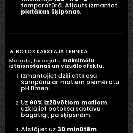
temperatūrā. Atļauts izmantot
platākas šķipsnas
.
🔥 BOTOX KARSTAJĀ TEHNIKĀ
Metode, lai iegūtu
maksimālu
iztaisnošanas un vizuālo efektu
.
Izmantojiet dziļi attīrošu
šampūnu ar matiem piemērotu
pH līmeni.
Uz
90% izžāvētiem matiem
uzklājiet botoksa sastāvu
bagātīgi, pa šķipsnām.
Atstājiet uz
30 minūtēm
.