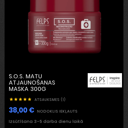
S.O.S. MATU
ATJAUNOŠANAS
MASKA 300G
ATSAUKSMES (1)





38,00 €
NODOKLIS IEKĻAUTS
Izsūtīšana 3–5 darba dienu laikā