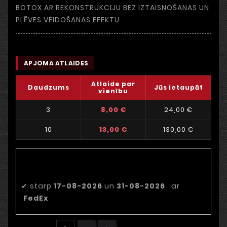
BOTOX AR REKONSTRUKCIJU BEZ IZTAISNOŠANAS UN
PLĒVES VEIDOŠANAS EFEKTU
APJOMA ATLAIDES
Atlaide par
Daudzums
Jūs ietaupāt
vienību
3
8,00 €
24,00 €
10
13,00 €
130,00 €
Paredzamais piegādes
datums
✔
starp
17-08-2026
un
31-08-2026
ar
FedEx