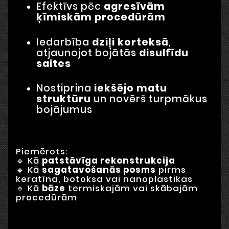
Efektīvs pēc
agresīvām
ķīmiskām procedūrām
Iedarbība
dziļi korteksā
,
atjaunojot bojātās
disulfīdu
saites
Nostiprina
iekšējo matu
struktūru
un novērš turpmākus
bojājumus
Piemērots:
🔹 Kā
patstāvīga rekonstrukcija
🔹 Kā
sagatavošanās posms
pirms
keratīna, botoksa vai nanoplastikas
🔹 Kā
bāze
termiskajām vai skābajām
procedūrām