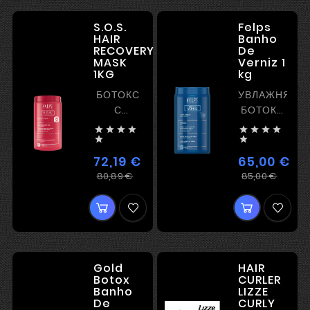
S.O.S.
Felps
HAIR
Banho
RECOVERY
De
MASK
Verniz 1
1KG
kg
БОТОКС
УВЛАЖНЯЮЩ
С
БОТОКС
РЕКОНСТРУКЦИЕЙ
С








БЕЗ
БЛЕСКОМ


ВЫПРЯМЛЕНИЯ
БЕЗ
72,19 €
65,00 €
И
ВЫПРЯМЛЕН
Регулярная
Цена
Регу
Цена
80,89 €
85,00 €
ЭФФЕКТОМ
цена
цена
ПЛЕНКООБРАЗОВАНИЯ
Gold
HAIR
Botox
CURLER
Banho
LIZZE
De
CURLY