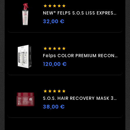





NEW* FELPS S.O.S LISS EXPRESS 230ML
32,00 €
Цена





Felps COLOR PREMIUM RECONSTRUCTION DUO 2 X 500ml
120,00 €
Цена





S.O.S. HAIR RECOVERY MASK 300G
38,00 €
Цена