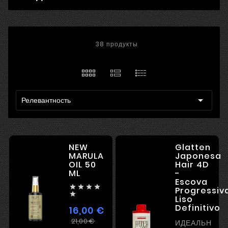
38 продукты

Релевантность
NEW
Glatten
MARULA
Japonesa
OIL 50
Hair 4D
ML
-
Escova




Progressiv

Liso
Definitivo
16,00 €
Регулярная
Цена
21,00 €
ИДЕАЛЬНЫЙ