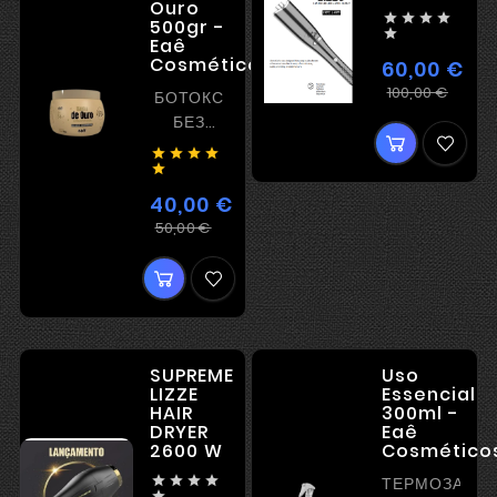
Ouro




500gr -

Eaê
Cosméticos
60,00 €
Регу
Цена
100,00 €
БОТОКС
цена
БЕЗ
ВЫПРЯМЛЕНИЯ





40,00 €
Регулярная
Цена
50,00 €
цена
SUPREME
Uso
LIZZE
Essencial
HAIR
300ml -
DRYER
Eaê
2600 W
Cosmético




ТЕРМОЗАЩИ
