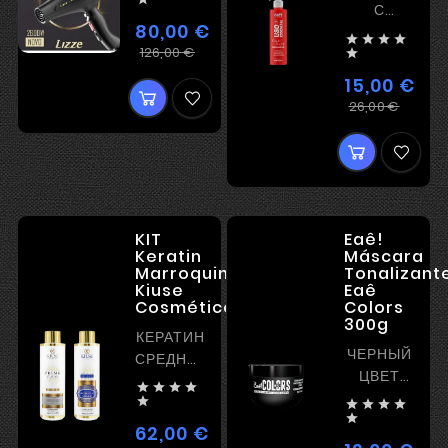
С
80,00 €
УВЛАЖНЕНИ




Регулярная
Цена
126,00 €

цена
15,00 €
Регу
Цена
26,00 €
цена
KIT
Eaê!
Keratin
Máscara
Marroquina
Tonalizant
Kiuse
Eaê
Cosméticos,2*1L
Colors
300g
КЕРАТИН
ЧЕРНЫЙ
СРЕДНЕЙ
ЦВЕТ
МОЩНОСТИ




ЭФФЕКТ





2.5 - 4

62,00 €
НЕДЕЛИ