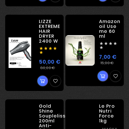
LIZZE
Amazon
EXTREME
oil Use
HAIR
me 60
DRYER
ml
2400 W










7,00 €
50,00 €
Регул
Цена
15,00 €
Регулярная
Цена
80,00 €
цена
цена
Gold
Le Pro
Shine
Nutri
Soupleliss
Force
200ml
1kg
Anti-