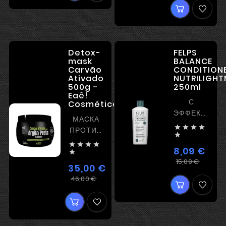
Detox-
FELPS
mask
BALANCE
Carvão
CONDITION
Ativado
NUTRILIGHT
500g -
250ml
Eaê!
С
Cosméticos
ЭФФЕКТОМ
МАСКА
РАЗГЛАЖИВА




ПРОТИВ
ВОЛОС

ВЫПАДЕНИЯ




8,09 €

Регул
Цена
15,09 €
35,00 €
цена
Регулярная
Цена
46,00 €
цена