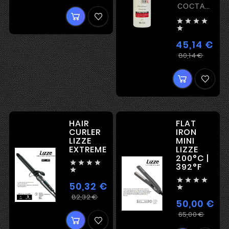
цена
СОСТАВ
ДЛЯ




ЕВРОПЕЙСК

ВОЛОС
45,14 €
Регул
Цена
80,14 €
цена
HAIR
FLAT
CURLER
IRON
LIZZE
MINI
EXTREME
LIZZE
200°C |




392°F





50,32 €

Регулярная
Цена
82,32 €
50,00 €
цена
Регу
Цена
65,00 €
цена