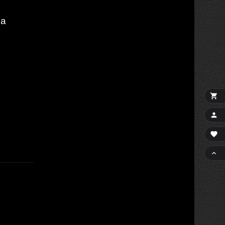
да



