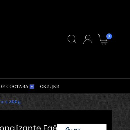
0
ОР СОСТАВА
СКИДКИ
lors 300g
onalizante Eaê