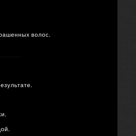
крашенных волос.
езультате.
и.
дой.