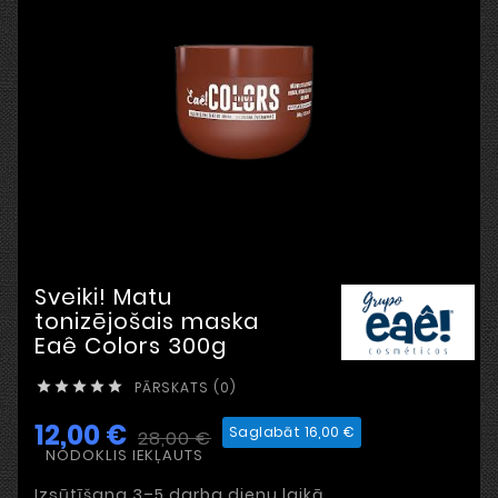
Sveiki! Matu
tonizējošais maska
Eaê Colors 300g
PĀRSKATS (0)





12,00 €
Saglabāt 16,00 €
28,00 €
NODOKLIS IEKĻAUTS
Izsūtīšana 3–5 darba dienu laikā