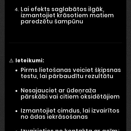
Lai efekts saglabātos ilgāk,
izmantojiet krāsotiem matiem
paredzētu šampūnu
⚠️
Ieteikumi:
Pirms lietošanas veiciet šķipsnas
testu, lai pārbaudītu rezultātu
Nesajauciet ar ūdeņraža
pārskābi vai citiem oksidētājiem
Izmantojiet cimdus, lai izvairītos
no ādas iekrāsošanas