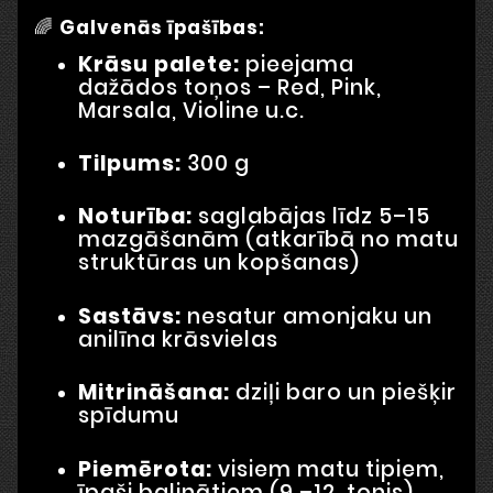
🌈
Galvenās īpašības:
Krāsu palete:
pieejama
dažādos toņos – Red, Pink,
Marsala, Violine u.c.
Tilpums:
300 g
Noturība:
saglabājas līdz 5–15
mazgāšanām (atkarībā no matu
struktūras un kopšanas)
Sastāvs:
nesatur amonjaku un
anilīna krāsvielas
Mitrināšana:
dziļi baro un piešķir
spīdumu
Piemērota:
visiem matu tipiem,
īpaši balinātiem (9.–12. tonis)