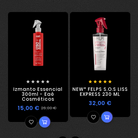










Izmanto Essencial
NEW* FELPS S.O.S LISS
300ml - Eaê
EXPRESS 230 ML
Cosméticos
32,00 €
15,00 €
26,00 €