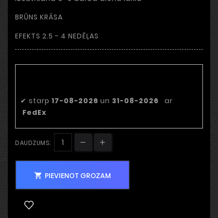
BRŪNS KRĀSA
EFEKTS 2.5 - 4 NEDĒĻAS
Paredzamais piegādes
datums
✔
starp
17-08-2026
un
31-08-2026
ar
FedEx
DAUDZUMS:
PIEVIENOT GROZAM
