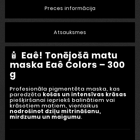
Preces informācija
Atsauksmes
🧴
Eaê! Tonējošā matu
maska Eaê Colors – 300
g
Profesionāla pigmentēta maska, kas
paredzēta
košas un intensīvas krāsas
piešķiršanai iepriekš balinātiem vai
krāsotiem matiem, vienlaikus
nodrošinot dziļu mitrināšanu,
mirdzumu un maigumu
.