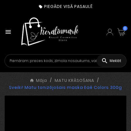
PIEGĀDE VISĀ PASAULĒ

0


Meklēt
Māja
MATU KRĀSOŠANA
Sveiki! Matu tonizējošais maska Eaê Colors 300g