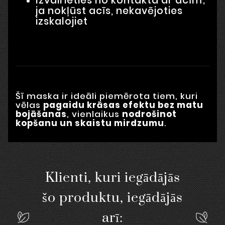
Izvairieties no kontakta ar acīm;
ja nokļūst acīs, nekavējoties
izskalojiet
Šī maska ir ideāli piemērota tiem, kuri
vēlas
pagaidu krāsas efektu bez matu
bojāšanas
, vienlaikus
nodrošinot
kopšanu un skaistu mirdzumu
.
Klienti, kuri iegādājās
šo produktu, iegādājās
arī: