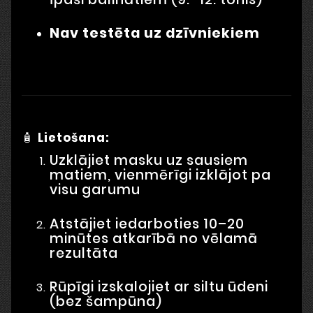
Nav testēta uz dzīvniekiem
🧴
Lietošana:
Uzklājiet masku uz sausiem
matiem, vienmērīgi izklājot pa
visu garumu
Atstājiet iedarboties 10–20
minūtes atkarībā no vēlamā
rezultāta
Rūpīgi izskalojiet ar siltu ūdeni
(bez šampūna)