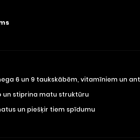
ums
ega 6 un 9 taukskābēm, vitamīniem un ant
 un stiprina matu struktūru
atus un piešķir tiem spīdumu