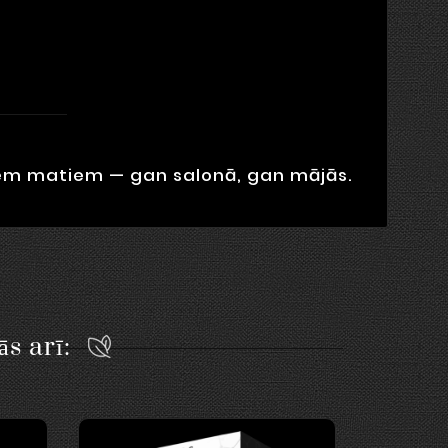
tiem matiem — gan salonā, gan mājās.
ās arī: