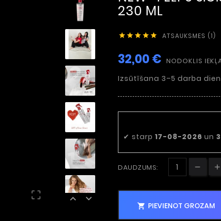
230 ML
ATSAUKSMES (1)





32,00 €
NODOKLIS IEKĻ
Izsūtīšana 3–5 darba dien
Paredzamais 
✔
starp
17-08-2026
un
3
DAUDZUMS:



PIEVIENOT GROZAM
