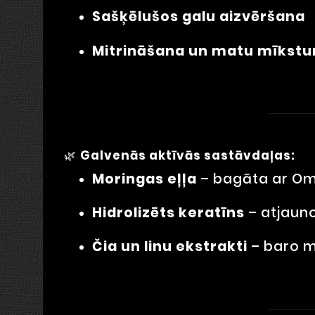
Sašķēlušos galu aizvēršana
Mitrināšana un matu mīkst
🌿
Galvenās aktīvās sastāvdaļas:
Moringas eļļa
– bagāta ar Om
Hidrolizēts keratīns
– atjauno
Čia un linu ekstrakti
– baro m