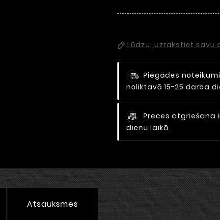
Lūdzu, uzrakstiet savu
Piegādes noteikum
noliktavā 15-25 darba 
Preces atgriešana i
dienu laikā.
Atsauksmes