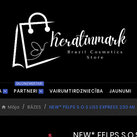
SALONI/MEISTARI
A
PARTNERI
VAIRUMTIRDZNIECĪBA
JAUNUMI
Māja
BĀZES
NEW* FELPS S.O.S LISS EXPRESS 230 ML
NEW* FELPS S.O.