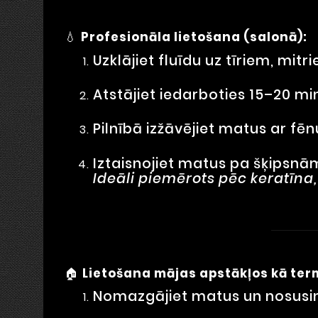
💧
Profesionāla lietošana (salonā):
Uzklājiet fluīdu uz tīriem, mi
Atstājiet iedarboties 15–20 mi
Pilnībā izžāvējiet matus ar fēn
Iztaisnojiet matus pa šķipsnā
Ideāli piemērots pēc keratīna
🏠
Lietošana mājas apstākļos kā ter
Nomazgājiet matus un nosusinie