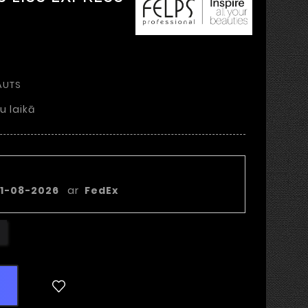
AUTS
u laikā
piegādes datums
1-08-2026
ar
FedEx