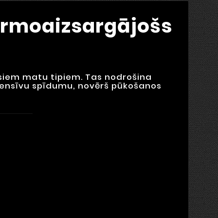
Termoaizsargājošs
visiem matu tipiem. Tas nodrošina
tensīvu spīdumu, novērš pūkošanos