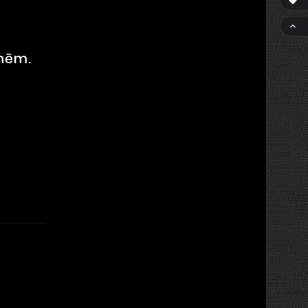


knēm.