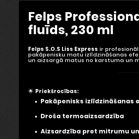
Felps Profession
fluīds, 230 ml
Felps S.O.S Liss Express
ir profesionā
pakāpenisku matu izlīdzināšanas efe
un aizsargā matus no karstuma un 
🌟
Priekšrocības:
Pakāpenisks izlīdzināšanas 
Droša termoaizsardzība
Aizsardzība pret mitrumu u