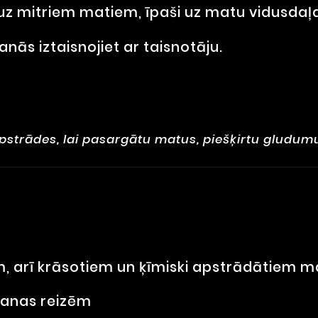
 uz mitriem matiem, īpaši uz matu vidusdaļ
anās iztaisnojiet ar taisnotāju.
apstrādes, lai pasargātu matus, piešķirtu gludu
m, arī krāsotiem un ķīmiski apstrādātiem 
šanas reizēm