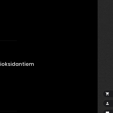
ioksidantiem

