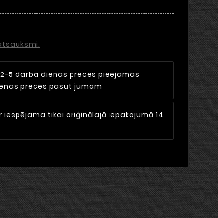
 atsauksmi.
i
2-5 darba dienas preces pieejamas
dienas preces pasūtījumam
r iespējama tikai oriģinālajā iepakojumā 14