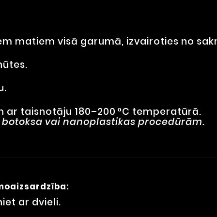
triem matiem visā garumā, izvairoties no sa
nūtes.
u.
m ar taisnotāju 180–200 °C temperatūrā.
, botoksa vai nanoplastikas procedūrām.
moaizsardzība:
t ar dvieli.