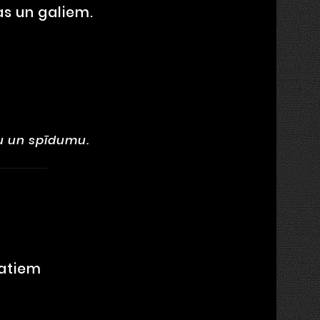
as un galiem.
mu un spīdumu.
matiem