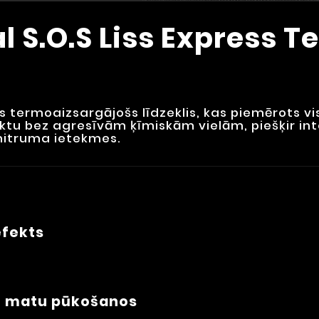
al S.O.S Liss Express 
ls termoaizsargājošs līdzeklis, kas piemērots 
ktu bez agresīvām ķīmiskām vielām, piešķir in
mitruma ietekmes.
efekts
n matu pūkošanos