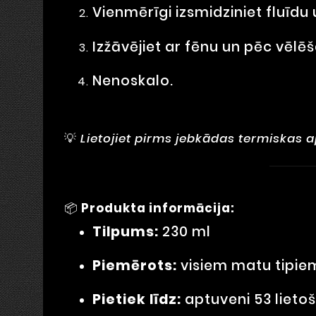
Vienmērīgi izsmidziniet fluīdu
Izžāvējiet ar fēnu un pēc vēlēš
Nenoskalo.
💡
Lietojiet pirms jebkādas termiskas 
📦
Produkta informācija:
Tilpums:
230 ml
Piemērots:
visiem matu tipie
Pietiek līdz:
aptuveni 53 lieto