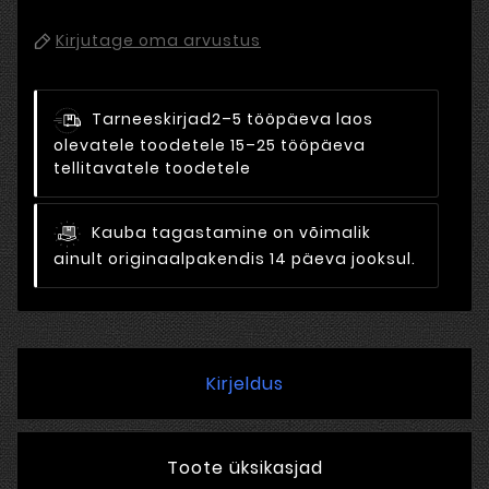
Kirjutage oma arvustus
Tarneeskirjad
2–5 tööpäeva laos
olevatele toodetele 15–25 tööpäeva
tellitavatele toodetele
Kauba tagastamine on võimalik
ainult originaalpakendis 14 päeva jooksul.
Kirjeldus
Toote üksikasjad