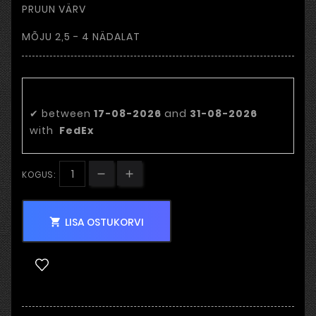
PRUUN VÄRV
MÕJU 2,5 - 4 NÄDALAT
Eeldatav tarnekuupäev:
✔
between
17-08-2026
and
31-08-2026
with
FedEx
KOGUS:
LISA OSTUKORVI
