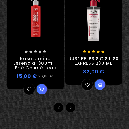










Kasutamine
UUS* FELPS S.O.S LISS
Essencial 300ml -
EXPRESS 230 ML
Eaê Cosméticos
32,00 €
15,00 €
26,00 €

