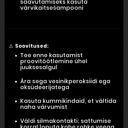
saavutamiseks kasuta
värvikaitsešampooni
⚠️
Soovitused:
Tee enne kasutamist
proovitöötlemine ühel
juuksesalgul
Ära sega vesinikperoksiidi ega
oksüdeerijatega
Kasuta kummikindaid, et vältida
naha värvumist
Väldi silmakontakti; sattumise
korral loputa kohe rohke veega