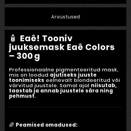
Arvustused
🧴
Eaê! Tooniv
juuksemask Eaê Colors
– 300 g
Professionaalne pigmenteeritud mask,
mis on loodud
ajutiseks juuste
toonimiseks
eelnevalt blondeeritud või
värvitud juustele. Samal ajal
niisutab,
taastab ja annab juustele sära ning
pehmust
.
🌈
Peamised omadused: