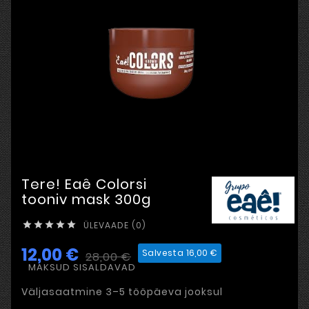
Tere! Eaê Colorsi
tooniv mask 300g
ÜLEVAADE (0)





12,00 €
Salvesta 16,00 €
28,00 €
MAKSUD SISALDAVAD
Väljasaatmine 3–5 tööpäeva jooksul