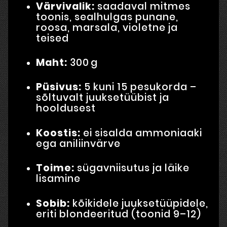
Värvivalik:
saadaval mitmes
toonis, sealhulgas punane,
roosa, marsala, violetne ja
teised
Maht:
300 g
Püsivus:
5 kuni 15 pesukorda –
sõltuvalt juuksetüübist ja
hooldusest
Koostis:
ei sisalda ammoniaaki
ega aniliinvärve
Toime:
sügavniisutus ja läike
lisamine
Sobib:
kõikidele juuksetüüpidele,
eriti blondeeritud (toonid 9–12)