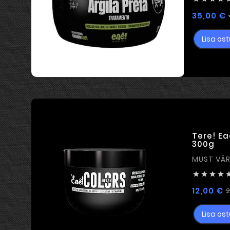
35,00 €
Lisa ost
Tere! Ea
300g




12,00 €
2
Lisa ost