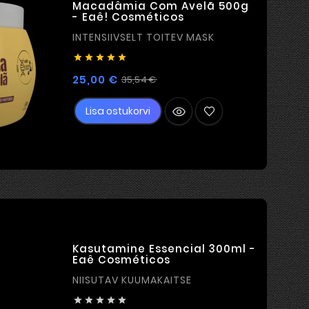
Macadâmia Com Avelã 500g
- Eaê! Cosméticos
INTENSIIVSELT TOITEV MASK





Tavahind
Hind
25,00 €
35,54 €
Lisa ostukorvi
Kasutamine Essencial 300ml -
Eaê Cosméticos
NIISUTAV KUUMAKAITSE




