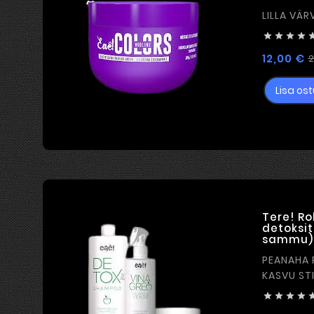




12,00 €
2
Lisa ost
Tere! Ro
detoksit
sammu)
PEANAHA 
KASVU ST



