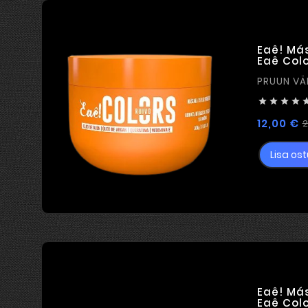
Eaê! Má
Eaê Col




12,00 €
2
Lisa ost
Eaê! Má
Eaê Col