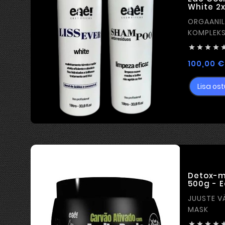
White 2x
ORGAANILI
KOMPLEKS




100,00 €
Lisa ost
Detox-m
500g - 
JUUSTE V
MASK



