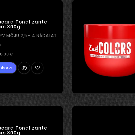
scara Tonalizante
ors 300g
PRUUN VÄRV MÕJU 2,5 - 4 NÄDALAT

Tavahind
Hind
8,00 €
ukorvi
scara Tonalizante
ors 300g