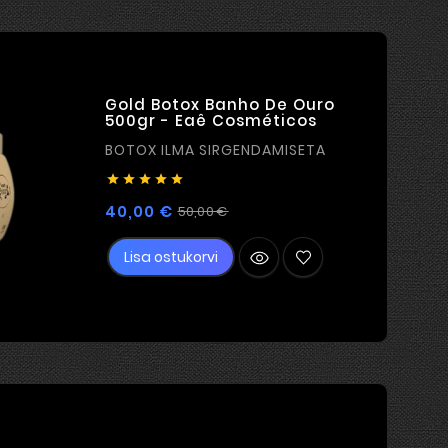
Gold Botox Banho De Ouro
500gr - Eaê Cosméticos
BOTOX ILMA SIRGENDAMISETA





Tavahind
Hind
40,00 €
50,00 €
Lisa ostukorvi