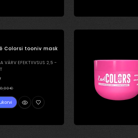
ê Colorsi tooniv mask
KTIIVSUS 2,5 -
T

Tavahind
Hind
8,00 €
ukorvi