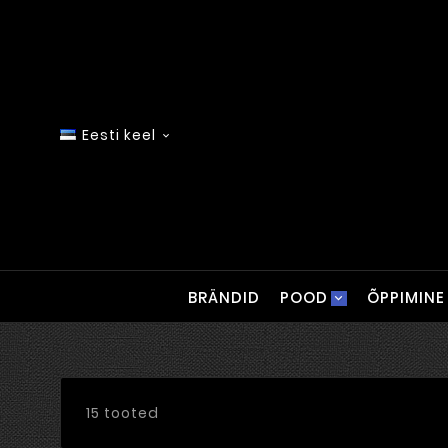
Eesti keel

BRÄNDID
POOD
ÕPPIMINE
15 tooted