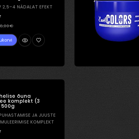
LILLA VÄRV 2,5–4 NÄDALAT EFEKT

Tavahind
Hind
8,00 €
ukorvi
helise õuna
ee komplekt (3
 500g
PUHASTAMISE JA JUUSTE
IMULEERIMISE KOMPLEKT
