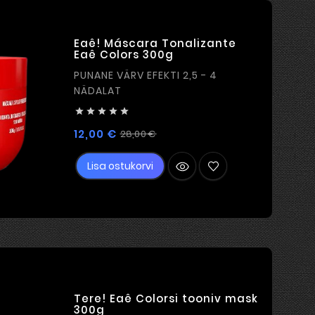
Eaê! Máscara Tonalizante
Eaê Colors 300g
PUNANE VÄRV EFEKTI 2,5 - 4
NÄDALAT





Tavahind
Hind
12,00 €
28,00 €
Lisa ostukorvi
Tere! Eaê Colorsi tooniv mask
300g