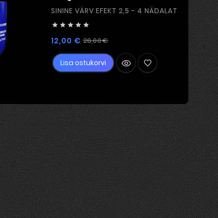
SININE VÄRV EFEKT 2,5 - 4 NÄDALAT





Tavahind
Hind
12,00 €
28,00 €
Lisa ostukorvi