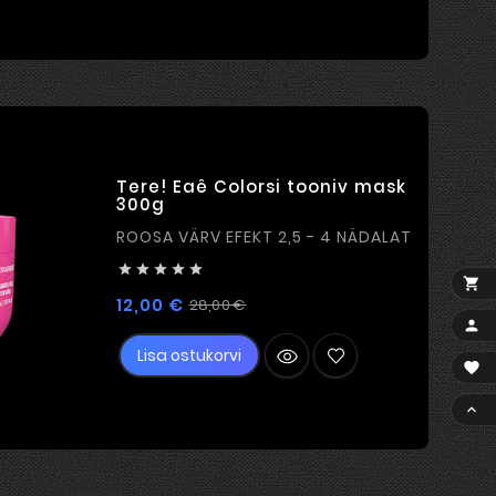
Tere! Eaê Colorsi tooniv mask
300g
ROOSA VÄRV EFEKT 2,5 - 4 NÄDALAT






Tavahind
Hind
12,00 €
28,00 €

Lisa ostukorvi

