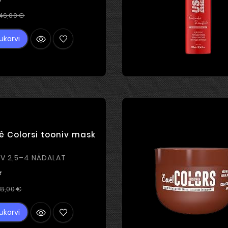
Tavahind
Hind
46,00 €
ukorvi
ê Colorsi tooniv mask
MUST VÄRV 2,5–4 NÄDALAT

Tavahind
Hind
8,00 €
ukorvi