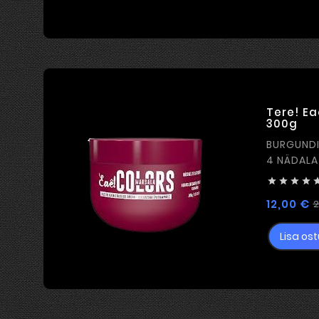
Tere! Ea
300g
BURGUNDIA VÄRV EFE
4 NÄDALA




12,00 €
2
Lisa ost