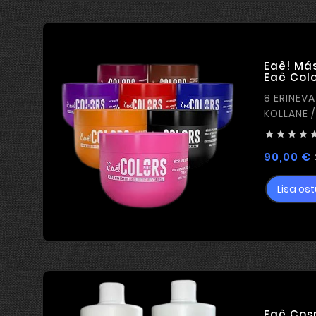
Eaê! Má
Eaê Colo
8 ERINEVA
KOLLANE /
VIOLETNE 




90,00 €
Lisa ost
Eaê Cosm