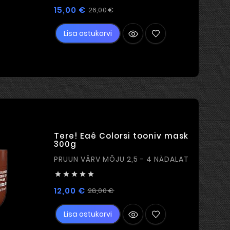
Tavahind
Hind
15,00 €
26,00 €
Lisa ostukorvi
Tere! Eaê Colorsi tooniv mask
300g
PRUUN VÄRV MÕJU 2,5 - 4 NÄDALAT





Tavahind
Hind
12,00 €
28,00 €
Lisa ostukorvi