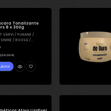
scara Tonalizante
rs 8 x 300g
T VÄRVI / PUNANE /
 SININE / ROOSA /
/ BORDEO / MUST / PRUUN

Tavahind
Hind
224,00 €
ukorvi
éticos Ativo LissEver