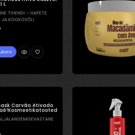
1 L
NE TIHENDI – HAPETE
 JA KOOKOSÕLI

Hind
ukorvi
ask Carvão Ativado
Eaê!Kosmeetikatooted
ÄLJALANGEMISEVASTANE
