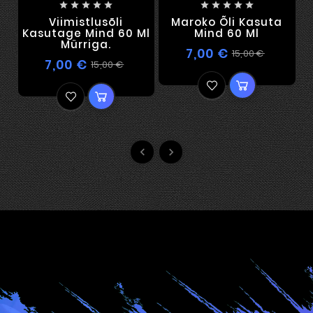










Viimistlusõli
Maroko Õli Kasuta
Kasutage Mind 60 Ml
Mind 60 Ml
Mürriga.
7,00 €
15,00 €
7,00 €
15,00 €

