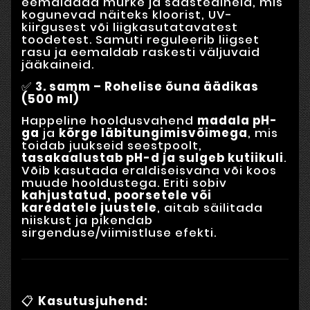
eemaldada mürke ja saasteaineid, mis
kogunevad näiteks kloorist, UV-
kiirgusest või liigkasutatavatest
toodetest. Samuti reguleerib liigset
rasu ja eemaldab raskesti väljuvaid
jääkaineid.
✅
3. samm – Rohelise õuna äädikas
(500 ml)
Happeline hooldusvahend
madala pH-
ga
ja
kõrge läbitungimisvõimega
, mis
toidab juukseid seestpoolt,
tasakaalustab pH-d ja sulgeb kutiikuli
.
Võib kasutada eraldiseisvana või koos
muude hooldustega. Eriti sobiv
kahjustatud, poorsetele või
karedatele juustele
, aitab säilitada
niiskust ja pikendab
sirgenduse/viimistluse efekti.
📋
Kasutusjuhend: