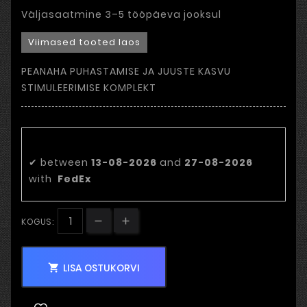
Väljasaatmine 3–5 tööpäeva jooksul
Viimased tooted laos
PEANAHA PUHASTAMISE JA JUUSTE KASVU
STIMULEERIMISE KOMPLEKT
Eeldatav tarnekuupäev:
✔
between
13-08-2026
and
27-08-2026
with
FedEx
KOGUS:
LISA OSTUKORVI
