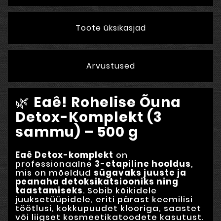
Toote üksikasjad
Arvustused
🌿
Eaê! Rohelise Õuna
Detox-Komplekt (3
sammu) – 500 g
Eaê Detox-komplekt
on
professionaalne
3-etapiline hooldus
,
mis on mõeldud
sügavaks juuste ja
peanaha detoksikatsiooniks ning
taastamiseks
. Sobib kõikidele
juuksetüüpidele, eriti pärast keemilisi
töötlusi, kokkupuudet klooriga, saastet
või liigset kosmeetikatoodete kasutust.