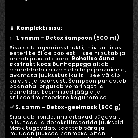
🧴
Komplekti sisu:
✅
1. samm – Detox šampoon (500 ml)
Sisaldab ingveriekstrakti, mis on rikas
eeterlike õlide poolest – see niisutab ja
annab juustele sära.
Rohelise õuna
ekstrakt koos õunhappega
aitab
eemaldada raskemetalle ja jääkaineid,
avamata juuksekutiikulit – see väldib
kuivust ja poorsust. Šampoon puhastab
peanaha, ergutab vereringet ja
eemaldab keemilised jäägid ja
stiliseerimistoodete kogunemise.
✅
2. samm – Detox-geelmask (500 g)
Sisaldab lipiide, mis aitavad sügavalt
niisutada ja detoksifitseerida juukseid.
Mask tugevdab, taastab sära ja
muudab juuksed pehmeks. Aitab