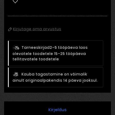
Kirjutage oma arvustus
Tarneeskirjad
2–5 tööpäeva laos
olevatele toodetele 15–25 tööpäeva
tellitavatele toodetele
Kauba tagastamine on võimalik
ainult originaalpakendis 14 päeva jooksul.
Kirjeldus