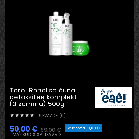
Tere! Rohelise õuna
detoksitee komplekt
(3 sammu) 500g
ÜLEVAADE (0)





50,00 €
Salvesta 19,00 €
69,00 €
MAKSUD SISALDAVAD