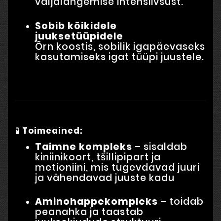
väljalangemise intensiivsust.
Sobib kõikidele
juuksetüüpidele
Õrn koostis, sobilik igapäevaseks
kasutamiseks igat tüüpi juustele.
🧪
Toimeained:
Taimne kompleks
– sisaldab
kiniinikoort, tšillipipart ja
metioniini, mis tugevdavad juuri
ja vähendavad juuste kadu
Aminohappekompleks
– toidab
peanahka ja taastab