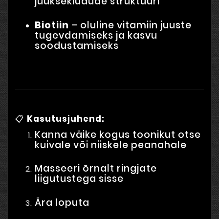
juuksekiudude struktuuri
Biotiin
– oluline vitamiin juuste
tugevdamiseks ja kasvu
soodustamiseks
📋
Kasutusjuhend:
Kanna väike kogus toonikut otse
kuivale või niiskele peanahale
Masseeri õrnalt ringjate
liigutustega sisse
Ära loputa