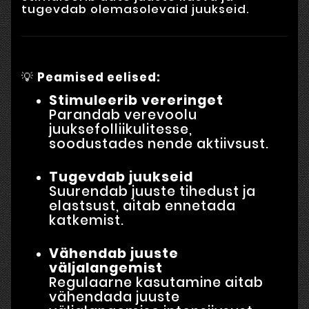
tugevdab olemasolevaid juukseid.
💡
Peamised eelised:
Stimuleerib vereringet
Parandab verevoolu
juuksefolliikulitesse,
soodustades nende aktiivsust.
Tugevdab juukseid
Suurendab juuste tihedust ja
elastsust, aitab ennetada
katkemist.
Vähendab juuste
väljalangemist
Regulaarne kasutamine aitab
vähendada juuste