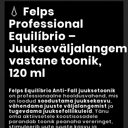
💧
Felps
Professional
Equilíbrio –
Juukseväljalangem
vastane toonik,
120 ml
Felps Equilíbrio Anti-Fall juuksetoonik
on professionaalne hooldusvahend, mis
on loodud
soodustama juuksekasvu
,
vähendama juuste väljalangemist
ja
tugevdama juuksefolliikuleid
. Tänu
oma aktiivsetele koostisosadele
parandab toonik peanaha vereringet,
stimuleerib uute juuste kasvu ja