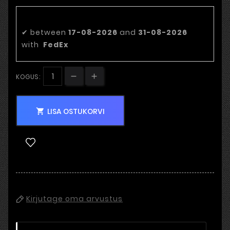
Eeldatav tarnekuupäev:
✔
between
17-08-2026
and
31-08-2026
with
FedEx
KOGUS:
LISA OSTUKORVI

Kirjutage oma arvustus