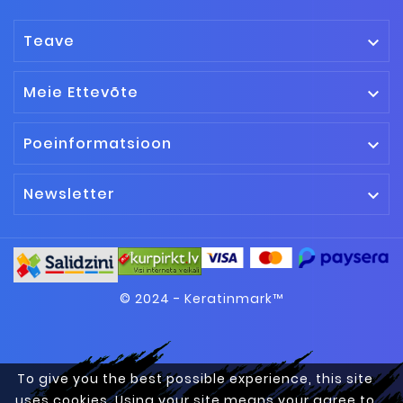
Teave

Meie Ettevõte

Poeinformatsioon

Newsletter

© 2024 - Keratinmark™
To give you the best possible experience, this site
uses cookies. Using your site means your agree to