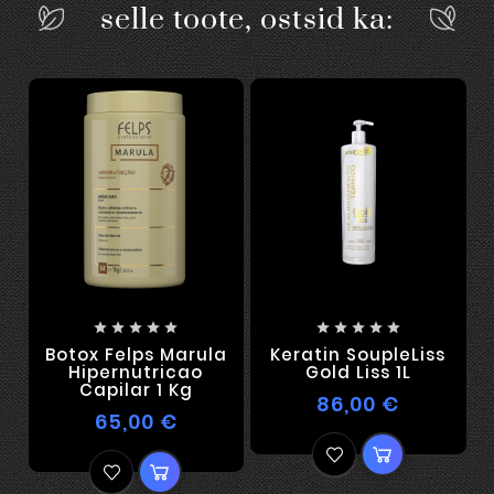
selle toote, ostsid ka:










Botox Felps Marula
Keratin SoupleLiss
F
Hipernutricao
Gold Liss 1L
Capilar 1 Kg
86,00 €
65,00 €