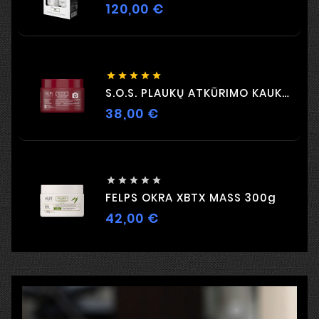
120,00 €
Kaina





S.O.S. PLAUKŲ ATKŪRIMO KAUKĖ 300G
38,00 €
Kaina





FELPS OKRA XBTX MASS 300g
42,00 €
Kaina