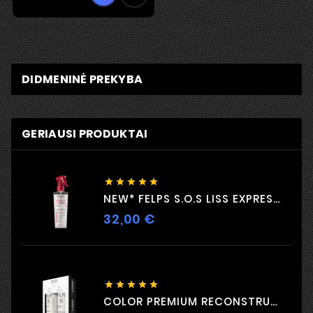
DIDMENINĖ PREKYBA
GERIAUSI PRODUKTAI





NEW* FELPS S.O.S LISS EXPRESS 230ML
32,00 €
Kaina





COLOR PREMIUM RECONSTRUCTION DUO 2 X 500 Ml