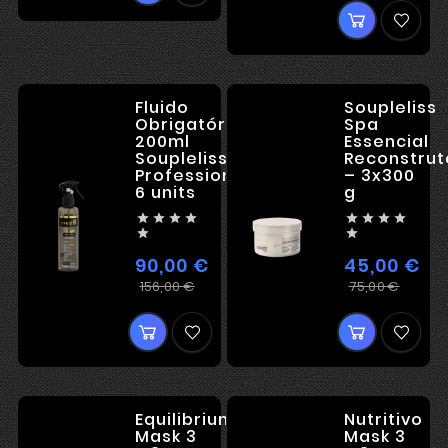
Fluido
Soupleliss
Obrigatório
Spa
200ml
Essencial
Soupleliss
Reconstrut
Professional
– 3x300
6 units
g










90,00 €
45,00 €
Įprasta
Kaina
Įpra
Kain
156,00 €
75,00 €
kaina
kain
Equilibrium
Nutritivo
Mask 3
Mask 3