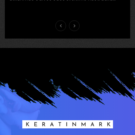
Stresas, netinkama mityba, užterštas oras ir
išorinės ...

