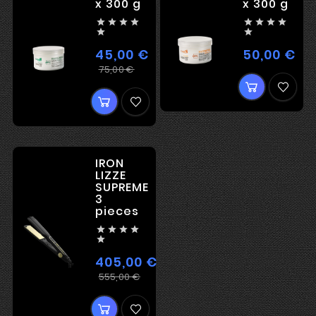
x 300 g
x 300 g










45,00 €
50,00 €
Kai
Įprasta
Kaina
75,00 €
kaina
IRON
LIZZE
SUPREME
3
pieces





405,00 €
Įprasta
Kaina
555,00 €
kaina