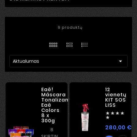
9 produktų

Aktualumas
Eaê!
12
Máscara
vienetų
Tonalizante
KIT SOS
Eaê
LISS
Colors




8 x

300g
280,00 €
K
8
SKIRTINGI