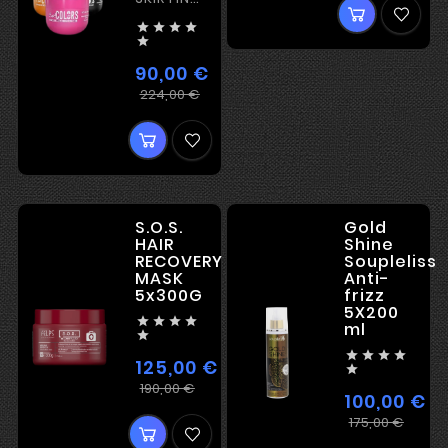
SPALEVAI




/

RAUDONAS
90,00 €
/ RUDAS /
Įprasta
Kaina
224,00 €
MĖLYNAS
kaina
/ ROŽINIS
/
VIOLETINIS
/ BORDO
/ JUODAS
S.O.S.
Gold
/
HAIR
Shine
RECOVERY
Soupleliss
RUDAŠVOS
MASK
Anti-
5x300G
frizz
5X200




ml





125,00 €

Įprasta
Kaina
190,00 €
100,00 €
kaina
Įpra
Kain
175,00 €
kain