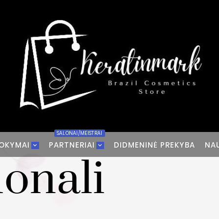
SALONAI/MEISTRAI
OKYMAI
PARTNERIAI
DIDMENINĖ PREKYBA
NA
ionali