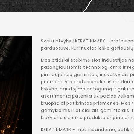
Sveiki atvykę į KERATINMARK – profesio
parduotuvę, kuri nuolat ieško geriaus
Mes atidžiai stebime šios industrijos 
pažangiausiomis technologijomis ir reg
pirmaujančių gamintojų inovatyviais p
priemonė yra profesionaliai išbandom
kokybę, naudojimo patogumą ir galutin
asortimentą patenka tik pačios veiksm
kruopščiai patikrintos priemonės. Mes
gamyklomis ir oficialiais gamintojais,
kiekvieno siūlomo produkto originalumą 
KERATINMARK – mes išbandome, patikri