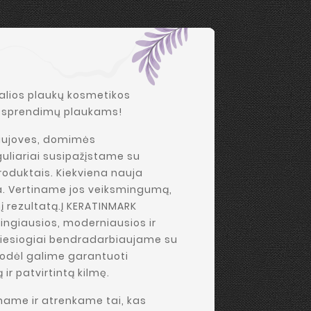
nalios plaukų kosmetikos
ių sprendimų plaukams!
naujoves, domimės
uliariai susipažįstame su
roduktais. Kiekviena nauja
a. Vertiname jos veiksmingumą,
į rezultatą.Į KERATINMARK
ingiausios, moderniausios ir
 tiesiogiai bendradarbiaujame su
 todėl galime garantuoti
ir patvirtintą kilmę.
name ir atrenkame tai, kas