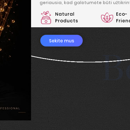
geriausia, kad galėtumėte būti užtikrint
Natural
Eco-
Products
Frien
Sekite mus
B