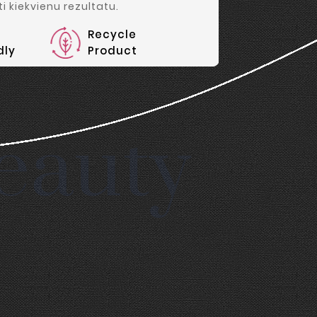
i kiekvienu rezultatu.
Recycle
dly
Product
eauty