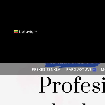
Lietuvių

PROFESIONALI KOSMETIKA
PREKĖS ŽENKLAI
PARDUOTUVĖ
M
Profes