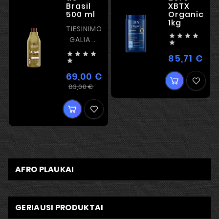
Brasil
XBTX
500 ml
Organic
1kg
TIESINIMO




GALIA –

STIPRUS




85,71 €
Kai
KERATINAS

69,00 €
Įprasta
Kaina
83,00 €
kaina
AFRO PLAUKAI
GERIAUSI PRODUKTAI