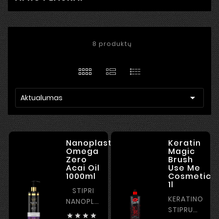
8 produktų

Aktualumas
Nanoplastia
Keratin
Omega
Magic
Zero
Brush
Acai Oil
Use Me
1000ml
Cosmetic
1l
STIPRI
KERATINO
NANOPLASTIKA
STIPRUMAS
SU



