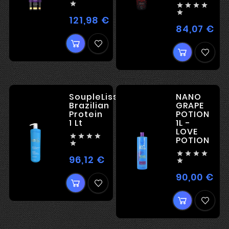
-
MAITINAMUOJU





STIPRUS

POVEIKIU
121,98 €
Kaina
84,07 €
Kai
SoupleLiss
NANO
Brazilian
GRAPE
Protein
POTION
1 Lt
1L -
LOVE




POTION





96,12 €
Kaina

90,00 €
Kai