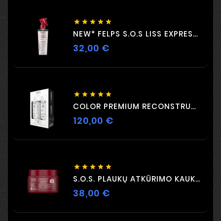





NEW* FELPS S.O.S LISS EXPRESS 230ML
32,00 €
Kaina





COLOR PREMIUM RECONSTRUCTION DUO 2 X 500 Ml
120,00 €
Kaina





S.O.S. PLAUKŲ ATKŪRIMO KAUKĖ 300G
38,00 €
Kaina