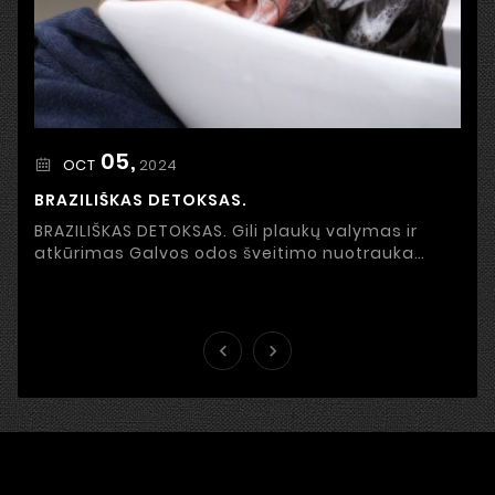
05,
2024
OCT
BRAZILIŠKAS DETOKSAS.
BRAZILIŠKAS DETOKSAS. Gili plaukų valymas ir
atkūrimas Galvos odos šveitimo nuotrauka
Stresas, netinkama mityba, užterštas oras ir
išorinės ...

