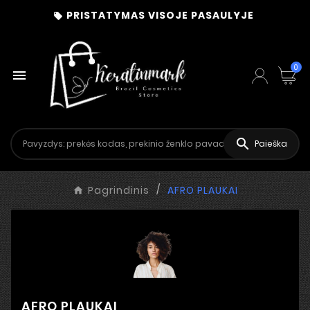
PRISTATYMAS VISOJE PASAULYJE

0


Paieška
Pagrindinis
AFRO PLAUKAI
AFRO PLAUKAI