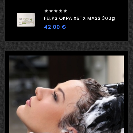





FELPS OKRA XBTX MASS 300g
42,00 €
Kaina