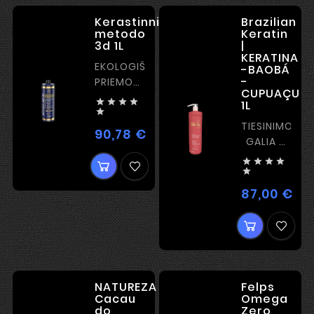
Kerastinni
Brazilian
metodo
Keratin
3d 1L
|
KERATINA
EKOLOGIŠKA
-BAOBÁ
-
PRIEMONĖ
CUPUAÇU
– ULTRA




1L
BLIZGESYS

TIESINIMO
90,78 €
Kaina
GALIA –
STIPRUS




KERATINAS

87,00 €
Kai
NATUREZA
Felps
Cacau
Omega
do
Zero