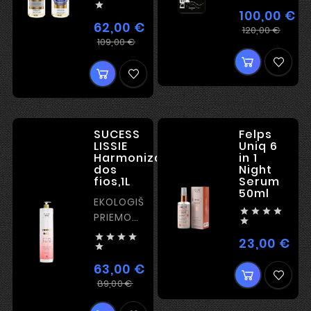

STIPRUS
100,00 €
KERATINAS
62,00 €
Įpra
Kain
120,00 €
Įprasta
Kaina
109,00 €
kain
kaina
SUCESS
Felps
LISSIE
Uniq 6
Harmonização
in 1
dos
Night
fios,1L
Serum
50ml
EKOLOGIŠKA




PRIEMONĖ

SU




23,00 €
Kai
YPATINGU

BLIZGESIU
63,00 €
Įprasta
Kaina
89,00 €
kaina