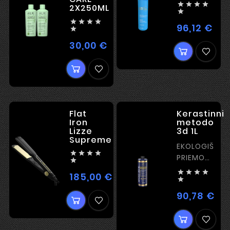




2X250ML





96,12 €
Kai

30,00 €
Kaina
Flat
Kerastinni
Iron
metodo
Lizze
3d 1L
Supreme
EKOLOGIŠKA




PRIEMONĖ

– ULTRA




185,00 €
Kaina
BLIZGESYS

90,78 €
Kai