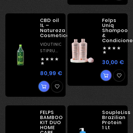
CBD oil
Felps
1L –
Uniq
Natureza
Shampoo
Cosmeticos
&
Condicione
VIDUTINIO




STIPRUMO

SU




30,00 €
Kai
MAITINAMUOJU

POVEIKIU
80,99 €
Kaina
FELPS
SoupleLiss
BAMBOO
Brazilian
KIT DUO
Protein
HOME
1 Lt
CARE