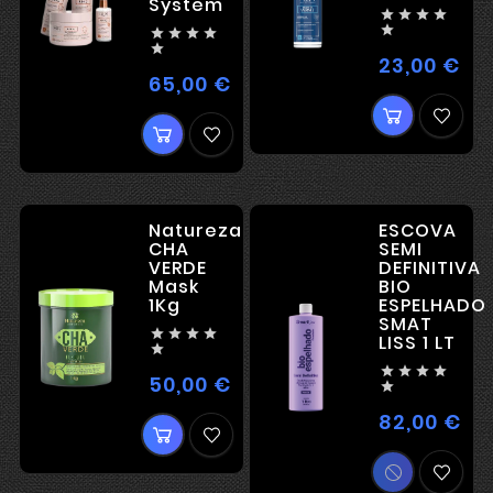
System










23,00 €
Kai
65,00 €
Kaina
Natureza
ESCOVA
CHA
SEMI
VERDE
DEFINITIVA
Mask
BIO
1Kg
ESPELHADO
SMAT




LISS 1 LT





50,00 €
Kaina

82,00 €
Kai