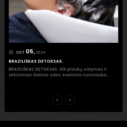
05,
2024
OCT
BRAZILIŠKAS DETOKSAS.
BRAZILIŠKAS DETOKSAS. Gili plaukų valymas ir
atkūrimas Galvos odos šveitimo nuotrauka
Stresas, netinkama mityba, užterštas oras ir
išorinės ...

