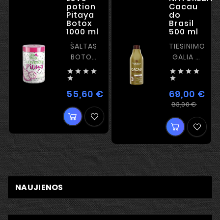
potion
Cacau
Pitaya
do
Botox
Brasil
1000 ml
500 ml
ŠALTAS
TIESINIMO
BOTOX
GALIA –
SU
STIPRUS








PLĖVELĖS
KERATINAS


FORMAVIMO
55,60 €
69,00 €
Kaina
EFEKTU
Įpra
Kain
83,00 €
kain
NAUJIENOS