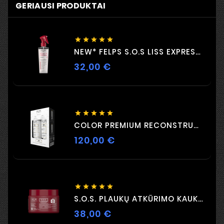
GERIAUSI PRODUKTAI





NEW* FELPS S.O.S LISS EXPRESS 230ML
32,00 €
Kaina





COLOR PREMIUM RECONSTRUCTION DUO 2 X 500 Ml
120,00 €
Kaina





S.O.S. PLAUKŲ ATKŪRIMO KAUKĖ 300G
38,00 €
Kaina