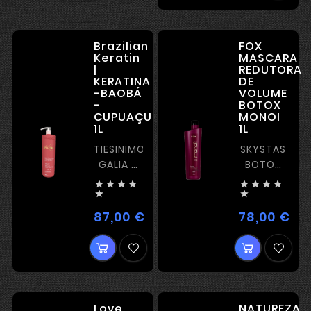
Brazilian
FOX
Keratin
MASCARA
|
REDUTORA
KERATINA
DE
-BAOBÁ
VOLUME
-
BOTOX
CUPUAÇU
MONOI
1L
1L
TIESINIMO
SKYSTAS
GALIA –
BOTOX
STIPRUS
SU








KERATINAS
TIESINIMU


87,00 €
78,00 €
Kaina
Kai
Love
NATUREZA