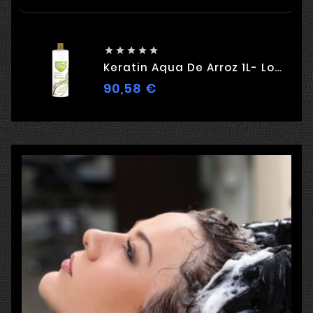





Keratin Aqua De Arroz 1L- Love Potion
90,58 €
Kaina