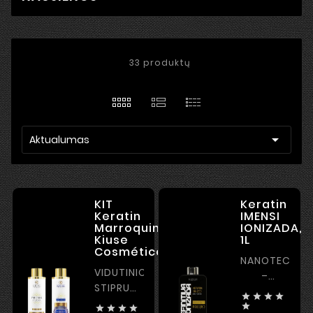
33 produktų

Aktualumas
KIT
Keratin
Keratin
IMENSI
Marroquina
IONIZADA,
Kiuse
1L
Cosméticos,2*1L
NANOTECHNO
VIDUTINIO
–
STIPRUMO
TIESINIMO




KERATINAS
GALIA –




