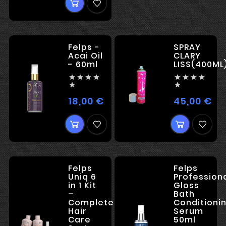
Felps -
SPRAY
Acai Oil
CLARY
- 60ml
LISS(400ML










18,00 €
45,00 €
Kaina
Kai
Felps
Felps
Uniq 6
Profession
in 1 Kit
Gloss
–
Bath
Complete
Conditioni
Hair
Serum
Care
50ml