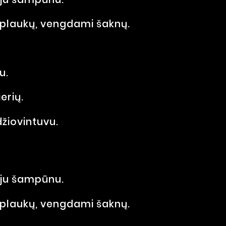
 plaukų, vengdami šaknų.
u.
erių.
džiovintuvu.
oju šampūnu.
 plaukų, vengdami šaknų.