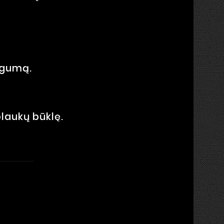
ngumą.
laukų būklę.