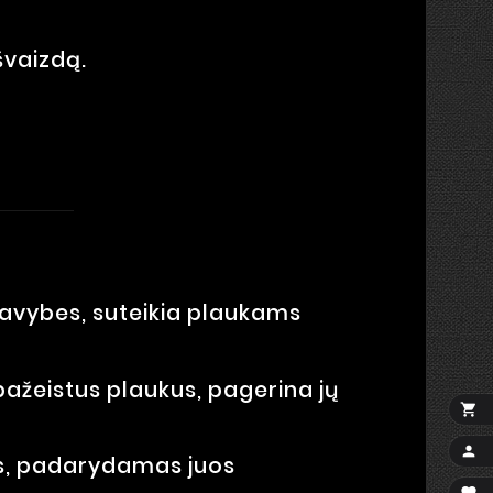
švaizdą.
savybes, suteikia plaukams
ažeistus plaukus, pagerina jų


us, padarydamas juos