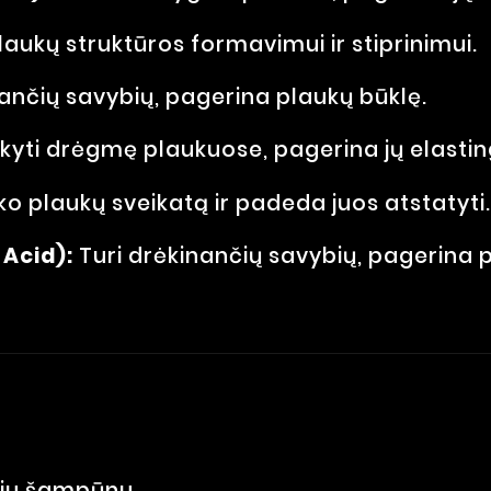
aukų struktūros formavimui ir stiprinimui.
ančių savybių, pagerina plaukų būklę.
kyti drėgmę plaukuose, pagerina jų elasti
ko plaukų sveikatą ir padeda juos atstatyti.
Acid):
Turi drėkinančių savybių, pagerina p
oju šampūnu.