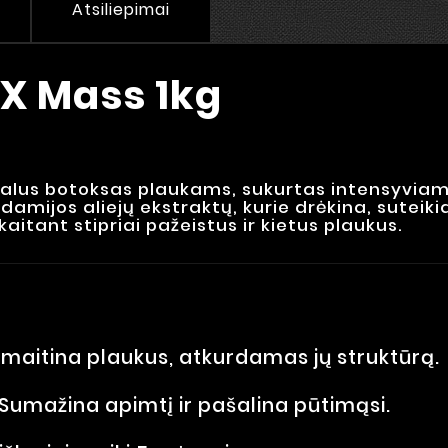
Atsiliepimai
TX Mass 1kg
nalus botoksas plaukams, sukurtas intensyviam 
mijos aliejų ekstraktų, kurie drėkina, suteikia 
aitant stipriai pažeistus ir kietus plaukus.
i maitina plaukus, atkurdamas jų struktūrą.
Sumažina apimtį ir pašalina pūtimąsi.