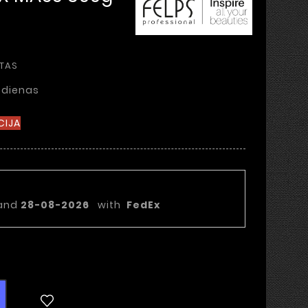
OTAS
 dienas
CIJA
statymo data:
and
28-08-2026
with
FedEx