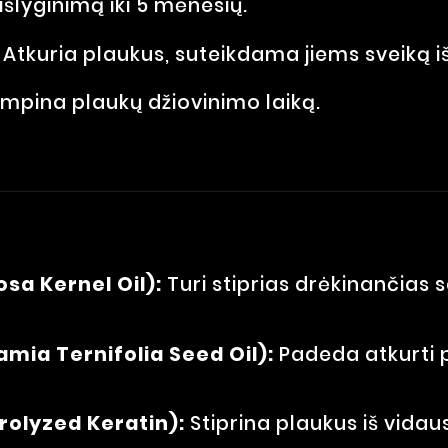
 išlyginimą iki 5 mėnesių.
Atkuria plaukus, suteikdama jiems sveiką i
mpina plaukų džiovinimo laiką.
sa Kernel Oil):
Turi stiprias drėkinančias 
mia Ternifolia Seed Oil):
Padeda atkurti p
rolyzed Keratin):
Stiprina plaukus iš vida