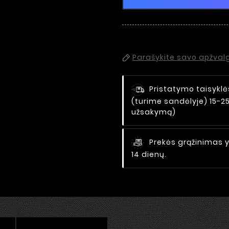
Parašykite savo apžval
Pristatymo taisyklė
(turime sandėlyje) 15-2
užsakymą)
Prekės grąžinimas y
14 dienų.