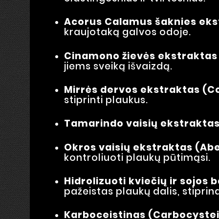
Acorus Calamus šaknies eks
kraujotaką galvos odoje.
Cinamono žievės ekstraktas
jiems sveiką išvaizdą.
Mirrės dervos ekstraktas (C
stiprinti plaukus.
Tamarindo vaisių ekstraktas 
Okros vaisių ekstraktas (Abe
kontroliuoti plaukų pūtimąsi.
Hidrolizuoti kviečių ir sojo
pažeistas plaukų dalis, stiprina
Karboceistinas (Carbocystei