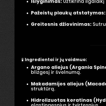
Išlyginimas:
Užtikrina ilgalaikį
Pažeistų plaukų atstatymas:
Greitesnis džiovinimas:
Sutru
🧪
Ingredientai ir jų vaidmuo:
Argano aliejus (Argania Spino
blizgesį ir švelnumą.
Makadamijos aliejus (Macada
struktūrą.
Hidrolizuotas keratinas (Hyd
elastingesnius ir tvirtesnius.