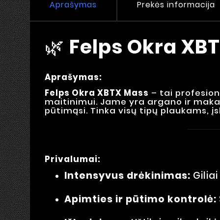
Aprašymas
Prekės informacija
🌿
Felps Okra XB
Aprašymas:
Felps Okra XBTX Mass
– tai profesio
maitinimui. Jame yra argano ir makada
pūtimąsi. Tinka visų tipų plaukams, įsk
Privalumai:
Intensyvus drėkinimas:
Gilia
Apimties ir pūtimo kontrolė: