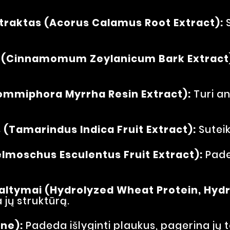
traktas (Acorus Calamus Root Extract):
S
 (Cinnamomum Zeylanicum Bark Extract
ommiphora Myrrha Resin Extract):
Turi an
(Tamarindus Indica Fruit Extract):
Sutei
lmoschus Esculentus Fruit Extract):
Pade
s baltymai (Hydrolyzed Wheat Protein, Hyd
 jų struktūrą.
ne):
Padeda išlyginti plaukus, pagerina jų 