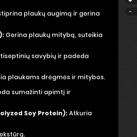


tiprina plaukų augimą ir gerina
):
Gerina plaukų mitybą, suteikia
tiseptinių savybių ir padeda
kia plaukams drėgmės ir mitybos.
da sumažinti apimtį ir
rolyzed Soy Protein):
Atkuria
tekstūrą.