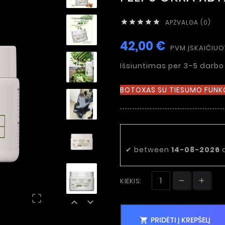
APŽVALGA (0)





42,00 €
PVM ĮSKAIČIU
Išsiuntimas per 3–5 darbo
BOTOXAS SU TIESUMO FUNK
Numatoma pri
✔
between
14-08-2026
KIEKIS:



PRIDĖTI Į KREPŠELĮ
