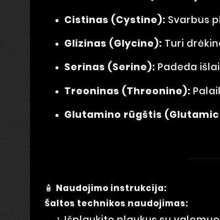
Cistinas (Cystine):
Svarbus pl
Glizinas (Glycine):
Turi drėkin
Serinas (Serine):
Padeda išlai
Treoninas (Threonine):
Palai
Glutamino rūgštis (Glutamic 
🧴
Naudojimo instrukcija:
Šaltos technikos naudojimas:
Išplaukite plaukus su valomu