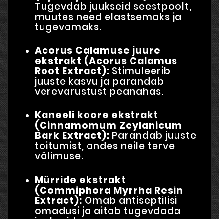
Tugevdab juukseid seestpoolt,
muutes need elastsemaks ja
tugevamaks.
Acorus Calamuse juure
ekstrakt (Acorus Calamus
Root Extract):
Stimuleerib
juuste kasvu ja parandab
verevarustust peanahas.
Kaneeli koore ekstrakt
(Cinnamomum Zeylanicum
Bark Extract):
Parandab juuste
toitumist, andes neile terve
välimuse.
Mürride ekstrakt
(Commiphora Myrrha Resin
Extract):
Omab antiseptilisi
omadusi ja aitab tugevdada