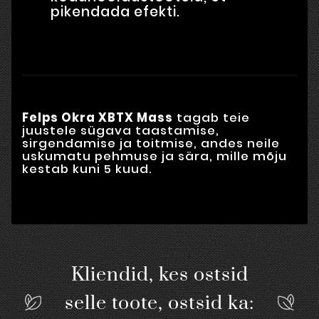
pikendada efekti.
Felps Okra XBTX Mass
tagab teie
juustele sügava taastamise,
sirgendamise ja toitmise, andes neile
uskumatu pehmuse ja sära, mille mõju
kestab kuni 5 kuud.
Kliendid, kes ostsid
selle toote, ostsid ka: