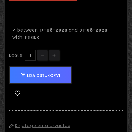
Eeldatav tarnekuupäev:
✔
between
17-08-2026
and
31-08-2026
with
FedEx
KOGUS:
LISA OSTUKORVI

Kirjutage oma arvustus