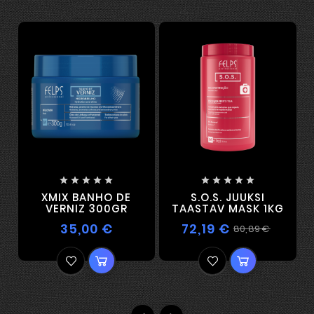










XMIX BANHO DE
S.O.S. JUUKSI
VERNIZ 300GR
TAASTAV MASK 1KG
35,00 €
72,19 €
80,89 €