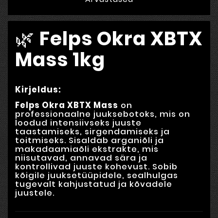
🌿
Felps Okra XBTX
Mass 1kg
Kirjeldus:
Felps Okra XBTX Mass
on
professionaalne juuksebotoks, mis on
loodud intensiivseks juuste
taastamiseks, sirgendamiseks ja
toitmiseks. Sisaldab arganiõli ja
makadaamiaõli ekstrakte, mis
niisutavad, annavad sära ja
kontrollivad juuste kohevust. Sobib
kõigile juuksetüüpidele, sealhulgas
tugevalt kahjustatud ja kõvadele
juustele.