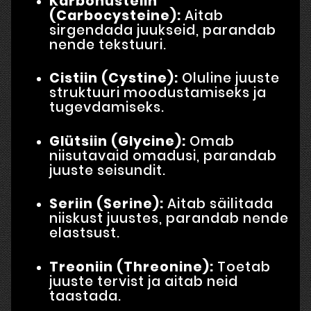
Karbohüsteiin
(Carbocysteine):
Aitab
sirgendada juukseid, parandab
nende tekstuuri.
Cistiin (Cystine):
Oluline juuste
struktuuri moodustamiseks ja
tugevdamiseks.
Glütsiin (Glycine):
Omab
niisutavaid omadusi, parandab
juuste seisundit.
Seriin (Serine):
Aitab säilitada
niiskust juustes, parandab nende
elastsust.
Treoniin (Threonine):
Toetab
juuste tervist ja aitab neid
taastada.