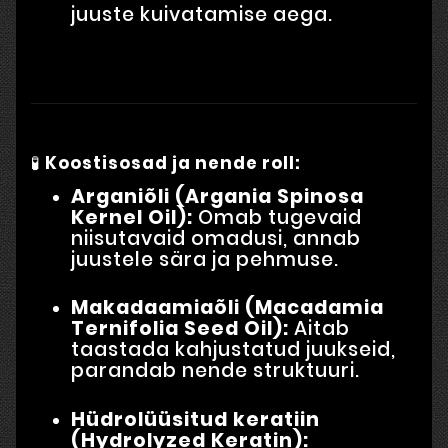
juuste kuivatamise aega.
🧪
Koostisosad ja nende roll:
Arganiõli (Argania Spinosa
Kernel Oil):
Omab tugevaid
niisutavaid omadusi, annab
juustele sära ja pehmuse.
Makadaamiaõli (Macadamia
Ternifolia Seed Oil):
Aitab
taastada kahjustatud juukseid,
parandab nende struktuuri.
Hüdrolüüsitud keratiin
(Hydrolyzed Keratin):