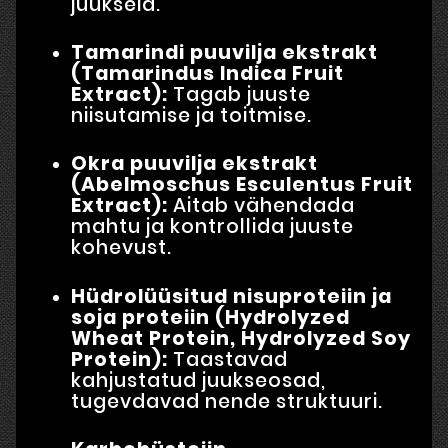
juukseid.
Tamarindi puuvilja ekstrakt
(Tamarindus Indica Fruit
Extract):
Tagab juuste
niisutamise ja toitmise.
Okra puuvilja ekstrakt
(Abelmoschus Esculentus Fruit
Extract):
Aitab vähendada
mahtu ja kontrollida juuste
kohevust.
Hüdrolüüsitud nisuproteiin ja
soja proteiin (Hydrolyzed
Wheat Protein, Hydrolyzed Soy
Protein):
Taastavad
kahjustatud juukseosad,
tugevdavad nende struktuuri.