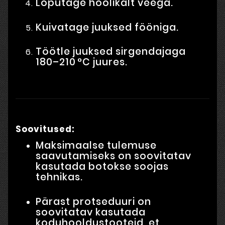
Loputage hoolikalt veega.
Kuivatage juuksed fööniga.
Töötle juuksed sirgendajaga
180–210 °C juures.
Soovitused:
Maksimaalse tulemuse
saavutamiseks on soovitatav
kasutada botokse soojas
tehnikas.
Pärast protseduuri on
soovitatav kasutada
koduhooldustooteid, et