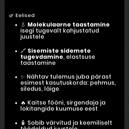
🌿 Eelised
💧
Molekulaarne taastamine
isegi tugevalt kahjustatud
juustele
🔗
Sisemiste sidemete
tugevdamine
, elastsuse
taastamine
✨ Nähtav tulemus juba pärast
esimest kasutuskorda: pehmus,
siledus, läige
🔥 Kaitse fööni, sirgendaja ja
lokitangide kuumuse eest
🧴 Sobib värvitud ja keemiliselt
töödeldud juustele