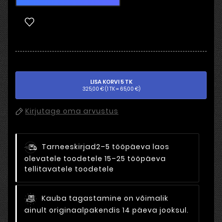
LISA KORVI 5 TK
325,00 € (1 TK = 65,00 €)
Kirjutage oma arvustus
Tarneeskirjad
2–5 tööpäeva laos
olevatele toodetele 15–25 tööpäeva
tellitavatele toodetele
Kauba tagastamine on võimalik
ainult originaalpakendis 14 päeva jooksul.