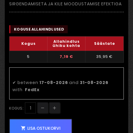
SIRGENDAMISETA JA KILE MOODUSTAMISE EFEKTIGA
KOGUSE ALLAHINDLUSED
Allahindlus
Kogus
Säästate
ühiku kohta
5
7,19 €
35,95 €
Eeldatav tarnekuupäev:
✔
between
17-08-2026
and
31-08-2026
with
FedEx
KOGUS:
LISA OSTUKORVI
