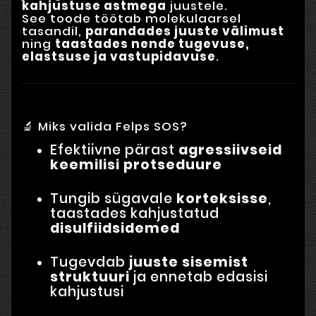
kahjustuse astmega
juustele.
See toode töötab molekulaarsel
tasandil,
parandades juuste välimust
ning
taastades nende tugevuse,
elastsuse ja vastupidavuse
.
🔬 Miks valida Felps SOS?
Efektiivne pärast
agressiivseid
keemilisi protseduure
Tungib sügavale
korteksisse
,
taastades kahjustatud
disulfiidsidemed
Tugevdab
juuste sisemist
struktuuri
ja ennetab edasisi
kahjustusi