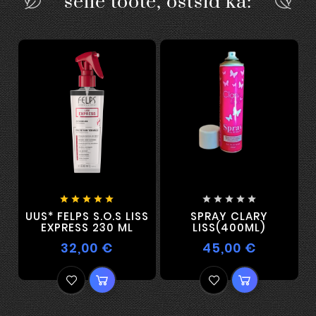
selle toote, ostsid ka:










UUS* FELPS S.O.S LISS
SPRAY CLARY
EXPRESS 230 ML
LISS(400ML)
32,00 €
45,00 €