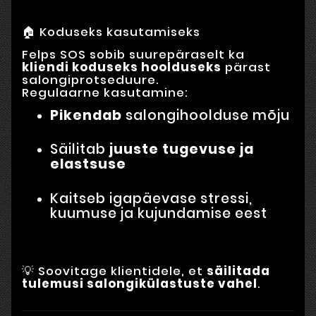
🏠 Koduseks kasutamiseks
Felps SOS sobib suurepäraselt ka
kliendi koduseks hoolduseks
pärast
salongiprotseduure.
Regulaarne kasutamine:
Pikendab
salongihoolduse mõju
Säilitab
juuste tugevuse ja
elastsuse
Kaitseb igapäevase stressi,
kuumuse ja kujundamise eest
💡 Soovitage klientidele, et
säilitada
tulemusi salongikülastuste vahel
.