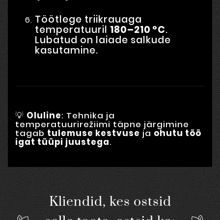
Töötlege triikrauaga
temperatuuril
180–210 °C
.
Lubatud on laiade salkude
kasutamine.
💡
Oluline
: Tehnika ja
temperatuurirežiimi täpne järgimine
tagab
tulemuse kestvuse
ja
ohutu töö
igat tüüpi juustega
.
Kliendid, kes ostsid