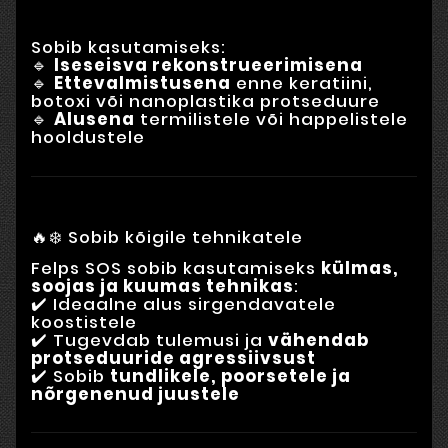
Sobib kasutamiseks:
🔹
Iseseisva rekonstrueerimisena
🔹
Ettevalmistusena
enne keratiini,
botoxi või nanoplastika protseduure
🔹
Alusena
termilistele või happelistele
hooldustele
🔥❄️ Sobib kõigile tehnikatele
Felps SOS sobib kasutamiseks
külmas,
soojas ja kuumas tehnikas
:
✔️ Ideaalne alus sirgendavatele
koostistele
✔️ Tugevdab tulemusi ja
vähendab
protseduuride agressiivsust
✔️ Sobib
tundlikele, poorsetele ja
nõrgenenud juustele