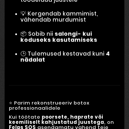
💡 Kergendab kammimist,
vähendab murdumist
📦 Sobib nii
salongi- kui
koduseks kasutamiseks
🕒 Tulemused kestavad kuni
4
nädalat
⭐ Parim rekonstrueeriv botox
professionaalidele
Kui töötate
poorsete, haprate või
keemiliselt kahjustatud juustega
, on
Felps SOS
asendamatu vahend teie