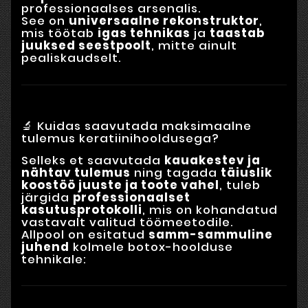
professionaalses arsenalis.
See on
universaalne rekonstruktor
,
mis töötab
igas tehnikas
ja
taastab
juuksed seestpoolt
, mitte ainult
pealiskaudselt.
🔬 Kuidas saavutada maksimaalne
tulemus keratiinihooldusega?
Selleks et saavutada
kauakestev ja
nähtav tulemus
ning tagada
täiuslik
koostöö juuste ja toote vahel
, tuleb
järgida
professionaalset
kasutusprotokolli
, mis on kohandatud
vastavalt valitud töömeetodile.
Allpool on esitatud
samm-sammuline
juhend
kolmele botox-hoolduse
tehnikale: