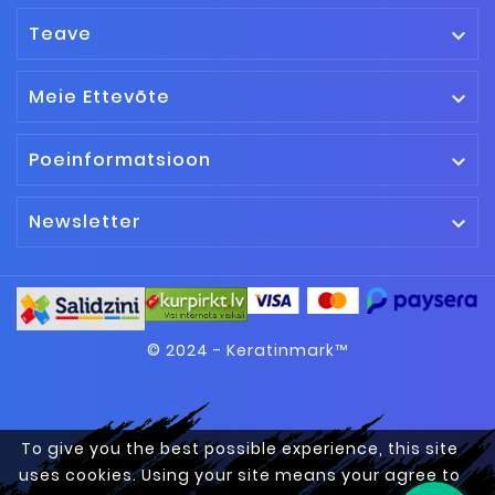
Teave

Meie Ettevõte

Poeinformatsioon

Newsletter

© 2024 - Keratinmark™
To give you the best possible experience, this site
uses cookies. Using your site means your agree to