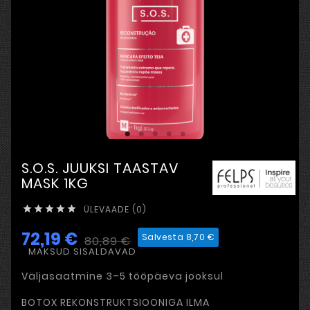
S.O.S. JUUKSI TAASTAV
MASK 1KG
ÜLEVAADE (0)





72,19 €
Salvesta 8,70 €
80,89 €
MAKSUD SISALDAVAD
Väljasaatmine 3–5 tööpäeva jooksul
BOTOX REKONSTRUKTSIOONIGA ILMA