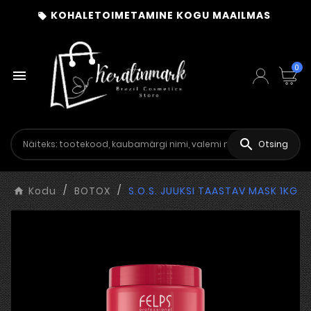
KOHALETOIMETAMINE KOGU MAAILMAS

0


Otsing
Kodu
BOTOX
S.O.S. JUUKSI TAASTAV MASK 1KG