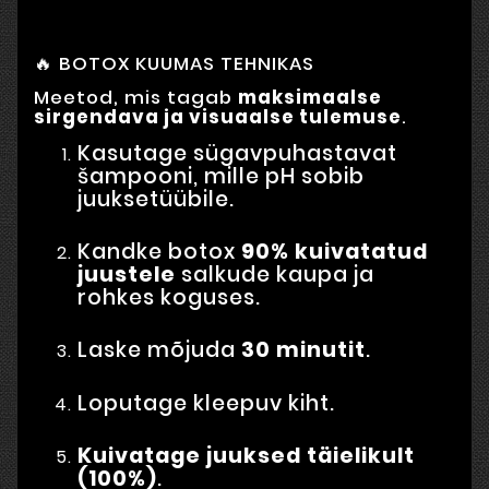
🔥 BOTOX KUUMAS TEHNIKAS
Meetod, mis tagab
maksimaalse
sirgendava ja visuaalse tulemuse
.
Kasutage sügavpuhastavat
šampooni, mille pH sobib
juuksetüübile.
Kandke botox
90% kuivatatud
juustele
salkude kaupa ja
rohkes koguses.
Laske mõjuda
30 minutit
.
Loputage kleepuv kiht.
Kuivatage juuksed täielikult
(100%)
.