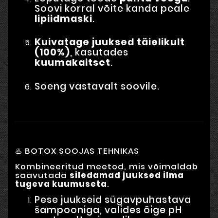
Soovi korral võite kanda peale
lipiidmaski
.
Kuivatage juuksed täielikult
(100%)
, kasutades
kuumakaitset
.
Soeng vastavalt soovile.
♨️ BOTOX SOOJAS TEHNIKAS
Kombineeritud meetod, mis võimaldab
saavutada
siledamad juuksed ilma
tugeva kuumuseta
.
Pese juukseid sügavpuhastava
šampooniga, valides õige pH