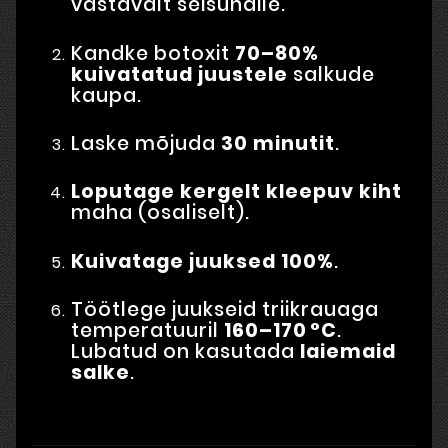
vastavalt seisundile.
Kandke botoxit
70–80%
kuivatatud juustele
salkude
kaupa.
Laske mõjuda
30 minutit
.
Loputage kergelt kleepuv kiht
maha (osaliselt).
Kuivatage juuksed 100%
.
Töötlege juukseid triikrauaga
temperatuuril
160–170 °C
.
Lubatud on kasutada
laiemaid
salke
.