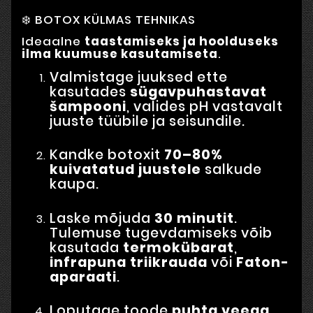
❄️ BOTOX KÜLMAS TEHNIKAS
Ideaalne
taastamiseks ja hoolduseks
ilma kuumuse kasutamiseta
.
Valmistage juuksed ette
kasutades
sügavpuhastavat
šampooni
, valides pH vastavalt
juuste tüübile ja seisundile.
Kandke botoxit
70–80%
kuivatatud juustele
salkude
kaupa.
Laske mõjuda
30 minutit
.
Tulemuse tugevdamiseks võib
kasutada
termokübarat
,
infrapuna triikrauda
või
Faton-
aparaati
.
Loputage toode
puhta veega
.