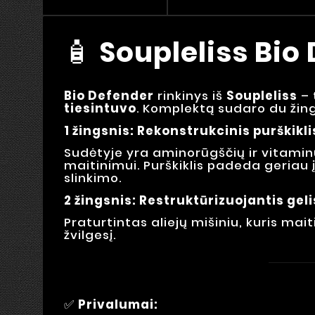
🧴
Soupleliss Bio
Bio Defender
rinkinys iš
Soupleliss
– 
tiesintuvo
. Komplektą sudaro du žing
1 žingsnis: Rekonstrukcinis purškikli
Sudėtyje yra aminorūgščių ir vitaminų
maitinimui. Purškiklis padeda geriau į
slinkimo.
2 žingsnis: Restruktūrizuojantis geli
Praturtintas aliejų mišiniu, kuris mai
žvilgesį.
✅
Privalumai: