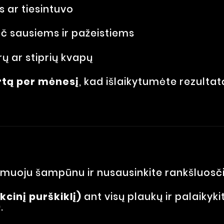
 ar tiesintuvo
ač sausiems ir pažeistiems
rų ar stiprių kvapų
rtą per mėnesį
, kad išlaikytumėte rezultat
amuoju šampūnu ir nusausinkite rankšluosči
kcinį purškiklį)
ant visų plaukų ir palaikyk
.