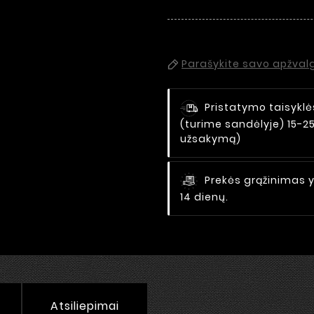
Parašykite savo apžval
Pristatymo taisyklė
(turime sandėlyje) 15-2
užsakymą)
Prekės grąžinimas y
14 dienų.
Atsiliepimai