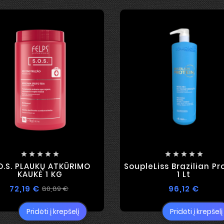










O.S. PLAUKŲ ATKŪRIMO
SoupleLiss Brazilian Pr
KAUKĖ 1 KG
1 Lt
72,19 €
96,12 €
80,89 €
Pridėti į krepšelį
Pridėti į krepšelį