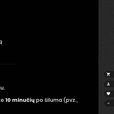
ą


u.

ite
10 minučių
po šiluma (pvz.,
