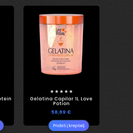





otein
Gelatina Capilar 1L Love
Soupleli
Potion
Rec
58,69 €
Pridėti į krepšelį