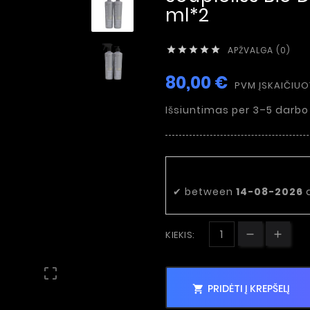
ml*2
APŽVALGA (0)





80,00 €
PVM ĮSKAIČIU
Išsiuntimas per 3–5 darbo
Numatoma pri
✔
between
14-08-2026
KIEKIS:

PRIDĖTI Į KREPŠELĮ
