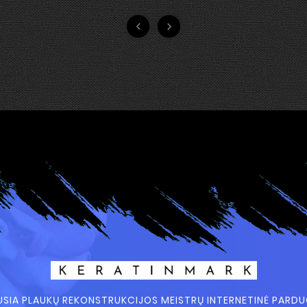


USIA PLAUKŲ REKONSTRUKCIJOS MEISTRŲ INTERNETINĖ PARD