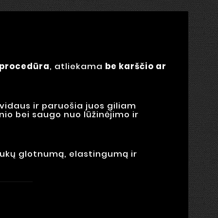
s procedūra
, atliekama
be karščio ar
vidaus ir paruošia juos giliam
nio bei saugo nuo lūžinėjimo ir
plaukų glotnumą, elastingumą ir