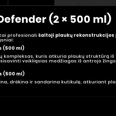
 Defender (2 × 500 ml)
tai profesionali
šaltoji plaukų rekonstrukcijo
sniai:
s (500 ml)
 kompleksas, kuris atkuria plaukų struktūrą iš 
sisavinti veikliąsias medžiagas iš antrojo žings
s (500 ml)
tina, drėkina ir sandarina kutikulę, atkuriant 