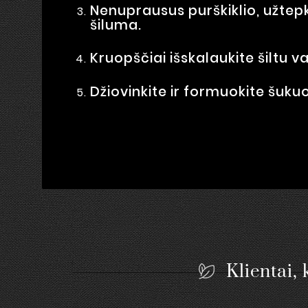
Nenuprausus purškiklio, užtep
šiluma.
Kruopščiai išskalaukite šiltu v
Džiovinkite ir formuokite šuku
Klientai, 