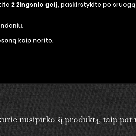
kite
2 žingsnio gelį
, paskirstykite po sruogą
andeniu.
oseną kaip norite.
kurie nusipirko šį produktą, taip pat