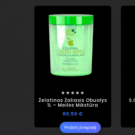





Želatinos Žaliasis Obuolys
S.
1L – Meilės Mikstūra
60,50 €
Pridėti į krepšelį