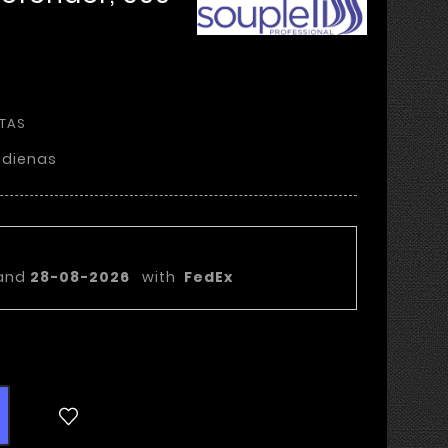
OTAS
 dienas
statymo data:
and
28-08-2026
with
FedEx