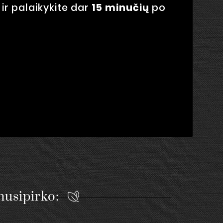
 ir palaikykite dar
15 minučių
po
 nusipirko: