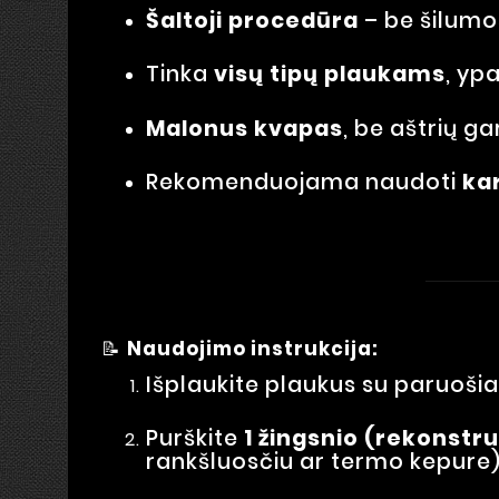
Šaltoji procedūra
– be šilumos
Tinka
visų tipų plaukams
, yp
Malonus kvapas
, be aštrių ga
Rekomenduojama naudoti
ka
📝
Naudojimo instrukcija:
Išplaukite plaukus su paruoši
Purškite
1 žingsnio (rekonstru
rankšluosčiu ar termo kepure)