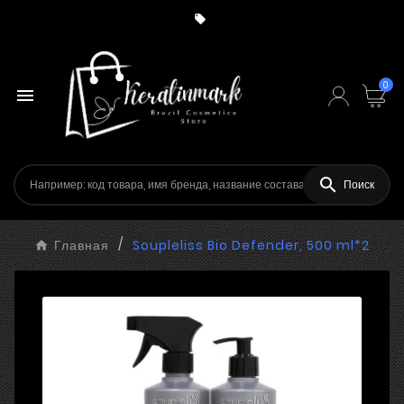

0


Поиск
Главная
Soupleliss Bio Defender, 500 ml*2