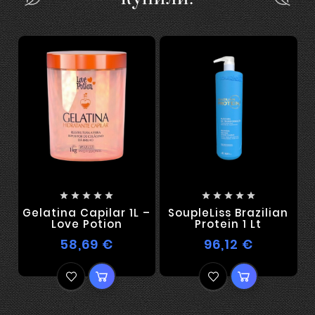










Gelatina Capilar 1L –
SoupleLiss Brazilian
S
Love Potion
Protein 1 Lt
58,69 €
96,12 €