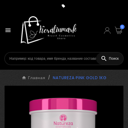

0


Поиск
Главная
NATUREZA PINK GOLD 1KG