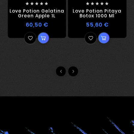










Love Potion Gelatina
Love Potion Pitaya
S
Green Apple 1L
Botox 1000 Ml
60,50 €
55,60 €

