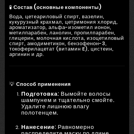
🧪
Состав (основные компоненты)
Вода, цетеариловый спирт, вазелин,
кукурузный крахмал, цетримония хлорид,
ароматизатор, альфа-изометил ионон,
метилпарабен, ланолин, пропилпарабен,
глицерин, молочная кислота, изоцетиловый
спирт, амодиметикон, бензофенон-3,
токоферилацетат (витамин E), цистеин,
аргинин и др.
💡
Способ применения
Подготовка
: Вымойте волосы
шампунем и тщательно смойте.
Удалите лишнюю влагу
полотенцем.
Нанесение
: Равномерно
распределите маску по длине