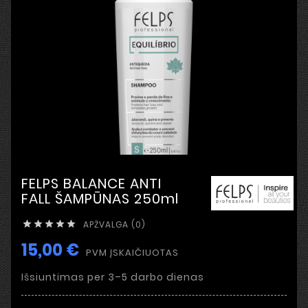
FELPS BALANCE ANTI
FALL ŠAMPŪNAS 250ml
APŽVALGA (0)





15,00 €
PVM ĮSKAIČIUOTAS
Išsiuntimas per 3–5 darbo dienas