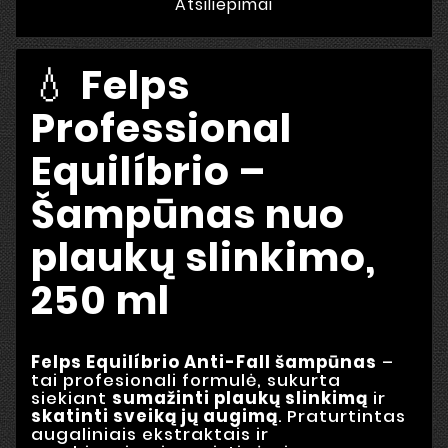
Atsiliepimai
💧
Felps
Professional
Equilíbrio –
Šampūnas nuo
plaukų slinkimo,
250 ml
Felps Equilíbrio Anti-Fall šampūnas
–
tai profesionali formulė, sukurta
siekiant
sumažinti plaukų slinkimą
ir
skatinti sveiką jų augimą
. Praturtintas
augaliniais ekstraktais ir