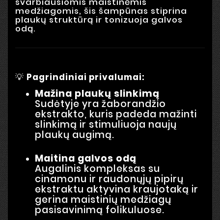
svarbiausiomis maistinėmis
medžiagomis, šis šampūnas stiprina
plaukų struktūrą ir tonizuoja galvos
odą.
💡
Pagrindiniai privalumai:
Mažina plaukų slinkimą
Sudėtyje yra žaborandžio
ekstrakto, kuris padeda mažinti
slinkimą ir stimuliuoja naujų
plaukų augimą.
Maitina galvos odą
Augalinis kompleksas su
cinamonu ir raudonųjų pipirų
ekstraktu aktyvina kraujotaką ir
gerina maistinių medžiagų
pasisavinimą folikuluose.