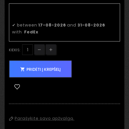
Numatoma pristatymo
data:
✔
between
17-08-2026
and
31-08-2026
with
FedEx
KIEKIS:
PRIDĖTI Į KREPŠELĮ

Parašykite savo apžvalgą.