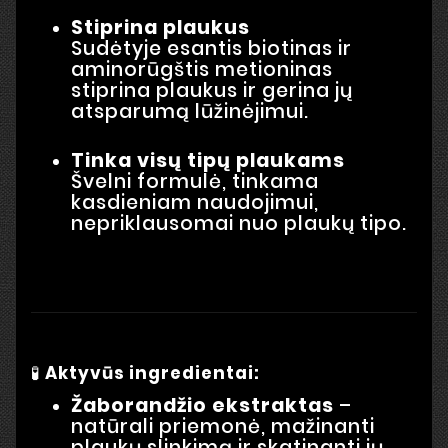
Stiprina plaukus
Sudėtyje esantis biotinas ir
aminorūgštis metioninas
stiprina plaukus ir gerina jų
atsparumą lūžinėjimui.
Tinka visų tipų plaukams
Švelni formulė, tinkama
kasdieniam naudojimui,
nepriklausomai nuo plaukų tipo.
🧪
Aktyvūs ingredientai:
Žaborandžio ekstraktas
–
natūrali priemonė, mažinanti
plaukų slinkimą ir skatinanti jų