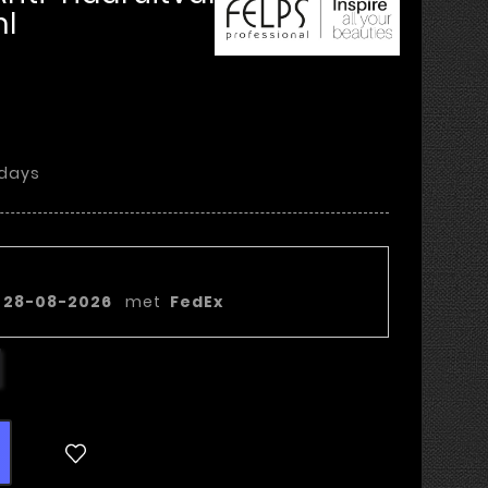
l
 days
tvang het...
n
28-08-2026
met
FedEx