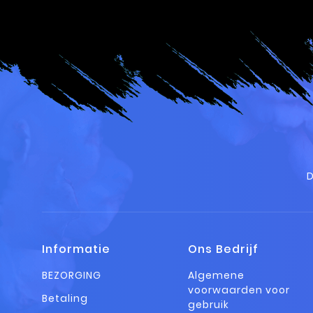
D
Informatie
Ons Bedrijf
BEZORGING
Algemene
voorwaarden voor
Betaling
gebruik