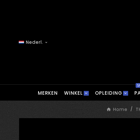
Nederl.

S
MERKEN
WINKEL
OPLEIDING
P
Home
T