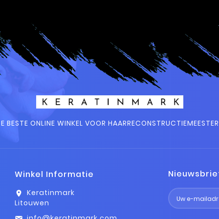
E BESTE ONLINE WINKEL VOOR HAARRECONSTRUCTIEMEESTE
Nieuwsbrie
Winkel Informatie
Keratinmark
location_on
Litouwen
info@keratinmark.com
email