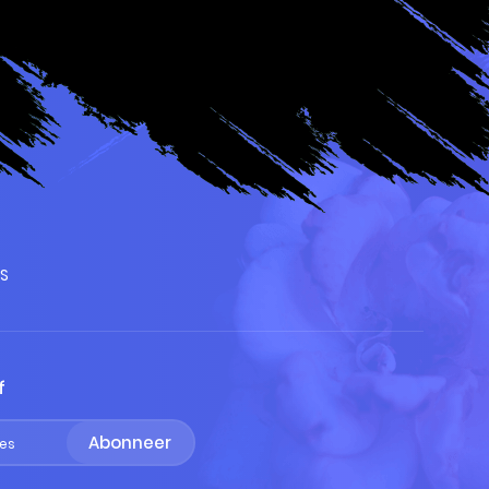
RS
f
Abonneer