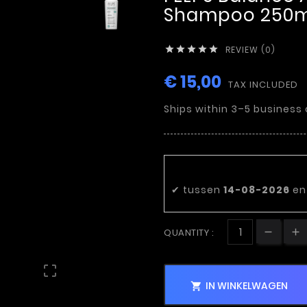
Shampoo 250m
REVIEW (0)





€ 15,00
TAX INCLUDED
Ships within 3–5 business
Bestel nu en on
✔
tussen
14-08-2026
e
QUANTITY :

IN WINKELWAGEN
