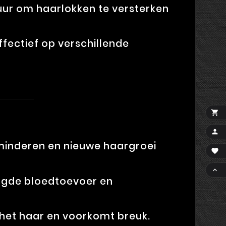
ur om haarlokken te versterken
ffectief op verschillende


erminderen en nieuwe haargroei


ogde bloedtoevoer en
 het haar en voorkomt breuk.