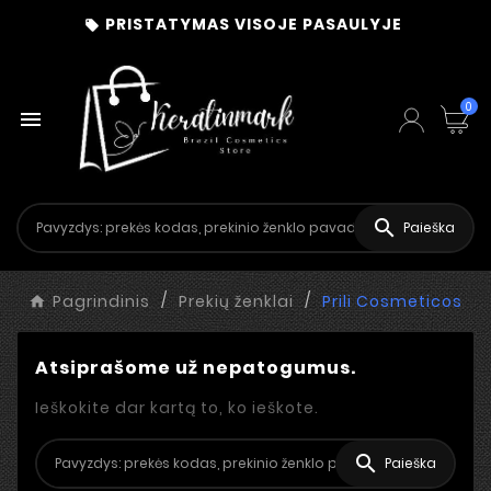
PRISTATYMAS VISOJE PASAULYJE

0


Paieška
Pagrindinis
Prekių ženklai
Prili Cosmeticos
Atsiprašome už nepatogumus.
Ieškokite dar kartą to, ko ieškote.

Paieška