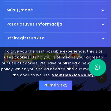
Mūsų Įmonė

Parduotuvės Informacija

Užsiregistruokite

To give you the best possible experience, this site
uses cookies. Using your site means your agree to
our use of cookies. We have published a new cookies
© 2024 - Keratinmark™
policy, which you should need to find out more about
the cookies we use.
View Cookies Policy.

Priimti viską