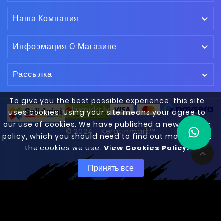
Наша Компания

Информация О Магазине

Рассылка

To give you the best possible experience, this site
uses cookies. Using your site means your agree to
our use of cookies. We have published a new cookies
© 2024 - Keratinmark™
policy, which you should need to find out more about
the cookies we use.
View Cookies Policy.

Принять все