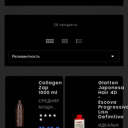
29 продукты

Релевантность
Collagen
Glatten
Zap
Japonesa
1000 ml
Hair 4D
-
СРЕДНЯЯ
Escova
Progressiv
МОЩНОСТЬ
Liso
ВЫПРЯМЛЕНИЯ




Definitivo

ИДЕАЛЬНЫЙ