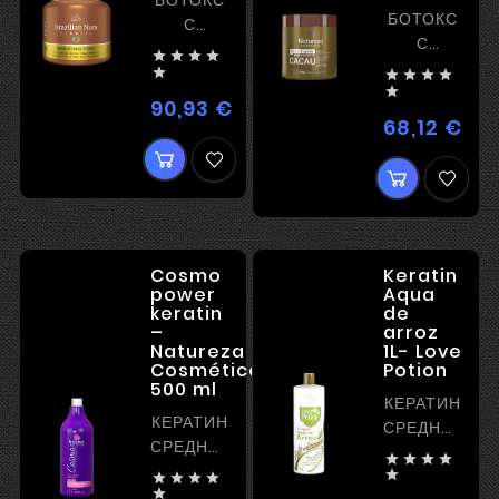
БОТОКС
БОТОКС
С
С
ВЫПРЯМЛЕНИЕМ




ВЫПРЯМЛЕН






90,93 €
Цена
68,12 €
Цен
Cosmo
Keratin
power
Aqua
keratin
de
–
arroz
Natureza
1L- Love
Cosméticos
Potion
500 ml
КЕРАТИН
КЕРАТИН
СРЕДНЕЙ
СРЕДНЕЙ
МОЩНОСТИ




МОЩНОСТИ
ИДЕАЛЕН





