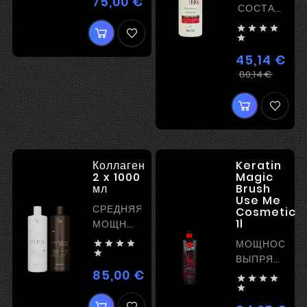
75,00 €
Цена
СОСТАВ
ДЛЯ




ЕВРОПЕЙСК

ВОЛОС
45,14 €
Регул
Цена
80,14 €
цена
Коллаген
Keratin
2 x 1000
Magic
мл
Brush
Use Me
СРЕДНЯЯ
Cosmetic
1l
МОЩНОСТЬ
ВЫПРЯМЛЕНИЯ
МОЩНОСТЬ





ВЫПРЯМЛЕН
85,00 €
-
Цена




СИЛЬНЫЙ

КЕРАТИН