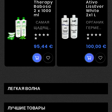
Therapy
Ativo
Babosa
LissEver
2 x 1000
White
ml
2x1 L
САМАЯ
ОРГАНИКА
ЩАДЯЩАЯ
ГЕРМЕТИК
ОРГАНИКА
-








УВЛАЖНЕНИЕ
КОМПЛЕКС


И
КИСЛОТ
95,44 €
100,00 €
Цена
Це
РЕКОНСТРУКЦИЯ
И
КОКОСОВОЕ
МАСЛО
ЛЕГКАЯ ВОЛНА
ЛУЧШИЕ ТОВАРЫ