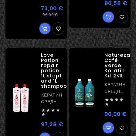
ДЛЯ
90,58 €
Цен
БЛОНДА
73,00 €
Регулярная
Цена
86,00 €
цена
Love
Natureza
Potion
Café
repair
Verde
potion
Keratin
1L step1,
Kit 2×1L
and 1L
КЕРАТИН
shampoo
СРЕДНЕЙ
КЕРАТИН
МОЩНОСТИ




СРЕДНЕЙ

МОЩНОСТИ




90,00 €
Цен

97,38 €
Цена