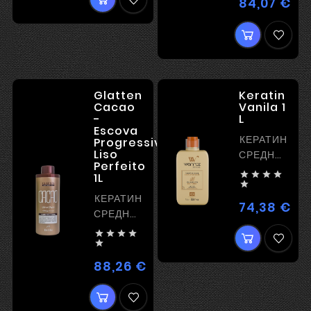
84,07 €
Цен
Glatten
Keratin
Cacao
Vanila 1
-
L
Escova
КЕРАТИН
Progressiva
Liso
СРЕДНЕЙ
Perfeito
МОЩНОСТИ




1L

КЕРАТИН
74,38 €
Цен
СРЕДНЕЙ
МОЩНОСТИ





88,26 €
Цена