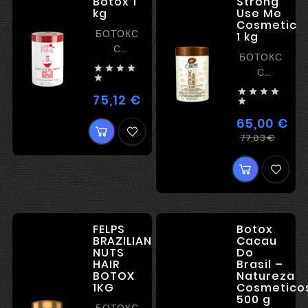
Botox 1
Strong
kg
Use Me
Cosmetic
БОТОКС
1 kg
С
БОТОКС
ВЫПРЯМЛЕНИЕМ




С
БЛЕСКОМ

ВЫПРЯМЛЕН




И
75,12 €
Цена

ПЛЕНКООБРАЗОВАНИЕМ
65,00 €
Регу
Цена
77,83 €
цена
FELPS
Botox
BRAZILIAN
Cacau
NUTS
Do
HAIR
Brasil –
BOTOX
Natureza
1KG
Cosmetico
500 g