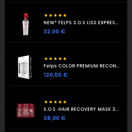





NEW* FELPS S.O.S LISS EXPRESS 230ML
32,00 €
Цена





Felps COLOR PREMIUM RECONSTRUCTION DUO 2 X 500ml
120,00 €
Цена





S.O.S. HAIR RECOVERY MASK 300G
38,00 €
Цена