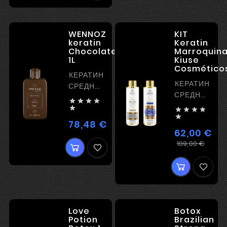
WENNOZ
KIT
keratin
Keratin
Chocolate
Marroquin
1L
Kiuse
Cosméticos
КЕРАТИН
КЕРАТИН
СРЕДНЕЙ
СРЕДНЕЙ
МОЩНОСТИ




МОЩНОСТИ
для






плотных
78,48 €
Цена
волос и
62,00 €
завитка
Регу
Цена
109,00 €
цена
Love
Botox
Potion
Brazilian