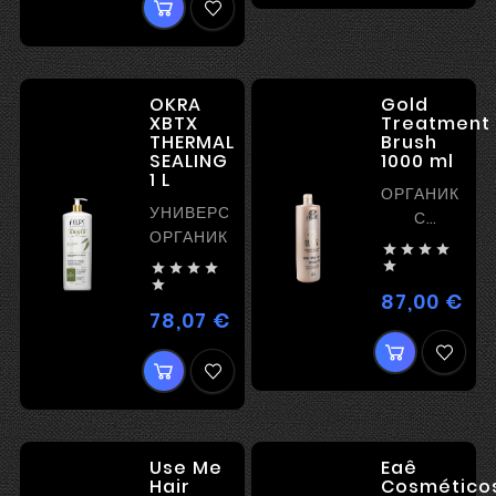
OKRA
Gold
XBTX
Treatment
THERMAL
Brush
SEALING
1000 ml
1 L
ОРГАНИКА
УНИВЕРСАЛЬНАЯ
С
ОРГАНИКА
ЧАСТИЦАМИ




ЗОЛОТА






- БЛЕСК
87,00 €
Цен
78,07 €
Цена
Use Me
Eaê
Hair
Cosmético