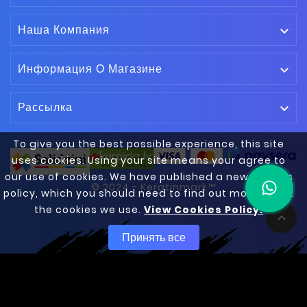
Наша Компания

Информация О Магазине

Рассылка

To give you the best possible experience, this site
uses cookies. Using your site means your agree to
our use of cookies. We have published a new cookies
© 2024 - Keratinmark™
policy, which you should need to find out more about
the cookies we use.
View Cookies Policy.

Принять все