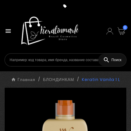

0


Поиск
Главная
БЛОНДИНКАМ
Keratin Vanila 1 L