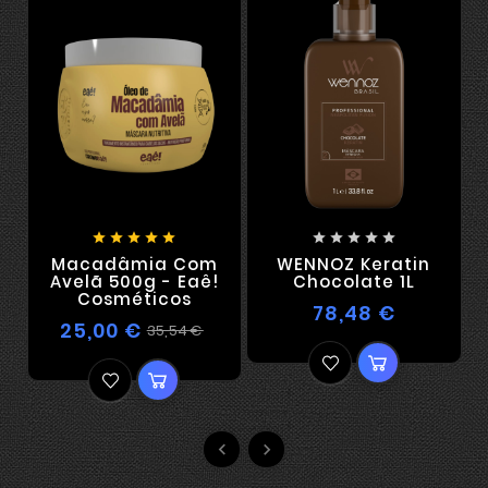










Macadâmia Com
WENNOZ Keratin
Avelã 500g - Eaê!
Chocolate 1L
Cosméticos
78,48 €
25,00 €
35,54 €

