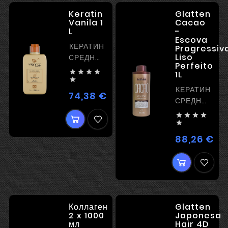
Keratin
Glatten
Vanila 1
Cacao
L
-
Escova
КЕРАТИН
Progressiv
Liso
СРЕДНЕЙ
Perfeito
МОЩНОСТИ




1L

КЕРАТИН
74,38 €
Цена
СРЕДНЕЙ
МОЩНОСТИ





88,26 €
Цен
Коллаген
Glatten
2 x 1000
Japonesa
мл
Hair 4D