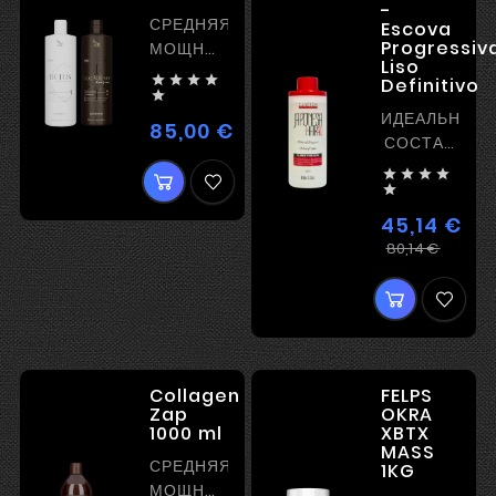
-
СРЕДНЯЯ
Escova
Progressiv
МОЩНОСТЬ
Liso
ВЫПРЯМЛЕНИЯ




Definitivo

ИДЕАЛЬНЫЙ
85,00 €
Цена
СОСТАВ
ДЛЯ




ЕВРОПЕЙСК

ВОЛОС
45,14 €
Регул
Цена
80,14 €
цена
Collagen
FELPS
Zap
OKRA
1000 ml
XBTX
MASS
СРЕДНЯЯ
1KG
МОЩНОСТЬ