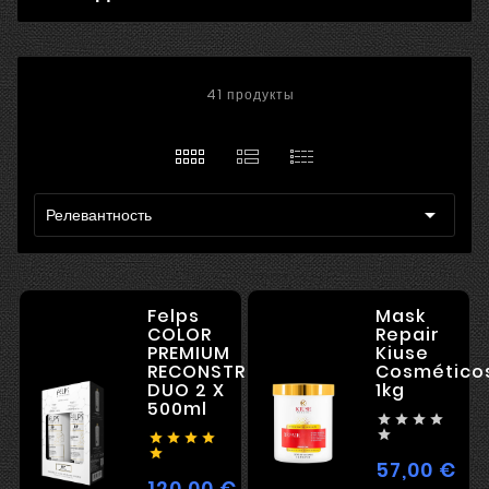
41 продукты

Релевантность
Felps
Mask
COLOR
Repair
PREMIUM
Kiuse
RECONSTRUCTION
Cosméticos
DUO 2 X
1kg
500ml










57,00 €
Цен
120,00 €
Цена