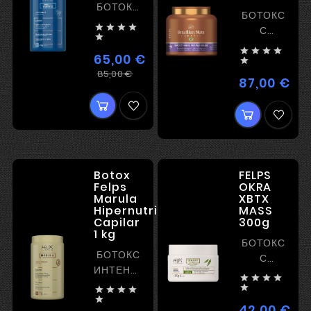
БОТОКС
БОТОКС
С




С
БЛЕСКОМ

ВЫПРЯМЛЕН




БЕЗ
65,00 €
И

ВЫПРЯМЛЕНИЯ
Регулярная
Цена
85,00 €
ПИГМЕНТОМ
87,00 €
Цен
цена
Botox
FELPS
Felps
OKRA
Marula
XBTX
Hipernutricao
MASS
Capilar
300g
1 kg
БОТОКС
БОТОКС
С
ИНТЕНСИВНОЕ
ВЫПРЯМЛЕН




ПИТАНИЕ





И

42,00 €
Цен