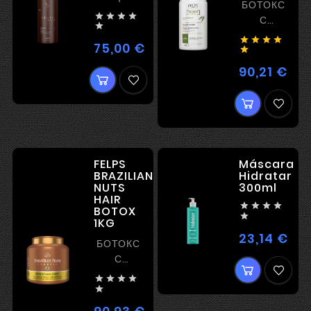
БОТОКС
ВЫПРЯМЛЕНИЯ




С

ВЫПРЯМЛЕН




75,00 €
Цена
ИДЕАЛЕН

ДЛЯ
90,21 €
Цен
БЛОНДА
FELPS
Máscara
BRAZILIAN
Hidratar
NUTS
300ml
HAIR




BOTOX

1KG
23,14 €
Цен
БОТОКС
С
ВЫПРЯМЛЕНИЕМ





Цена