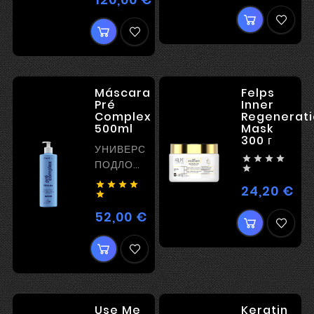
Máscara
Felps
Pré
Inner
Complex
Regenerati
500ml
Mask
300 г
УНИВЕРСАЛЬНАЯ




ПОДЛОЖКА

РЕКОНСТУКТОР




24,20 €
Цен

52,00 €
Цена
Use Me
Keratin