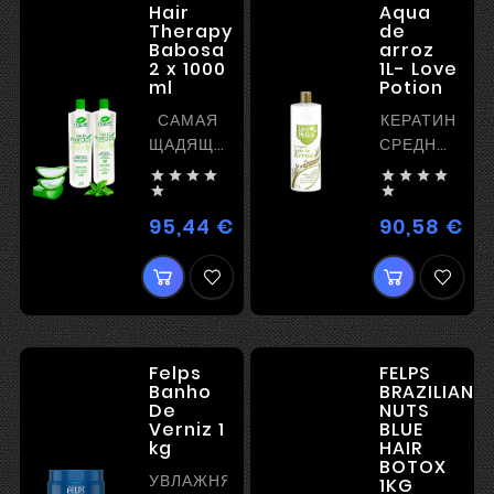
Hair
Aqua
Therapy
de
Babosa
arroz
2 x 1000
1L- Love
ml
Potion
САМАЯ
КЕРАТИН
ЩАДЯЩАЯ
СРЕДНЕЙ
ОРГАНИКА
МОЩНОСТИ








УВЛАЖНЕНИЕ
ИДЕАЛЕН


И
ДЛЯ
95,44 €
90,58 €
Цена
Цен
РЕКОНСТРУКЦИЯ
БЛОНДА
Felps
FELPS
Banho
BRAZILIAN
De
NUTS
Verniz 1
BLUE
kg
HAIR
BOTOX
УВЛАЖНЯЮЩИЙ
1KG