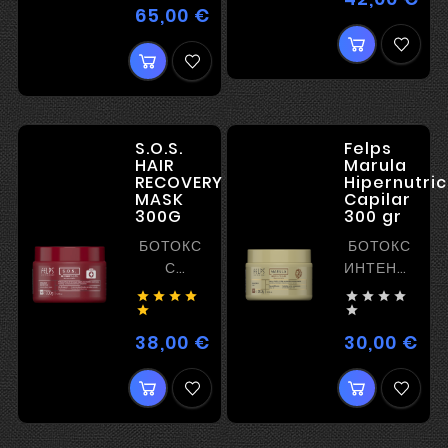
РАЗГЛАЖИВАНИЕ
65,00 €
Цена
S.O.S.
Felps
HAIR
Marula
RECOVERY
Hipernutri
MASK
Capilar
300G
300 gr
БОТОКС
БОТОКС
С
ИНТЕНСИВН
РЕКОНСТРУКЦИЕЙ
ПИТАНИЕ








БЕЗ
И


ВЫПРЯМЛЕНИЯ
РАЗГЛАЖИВА
38,00 €
30,00 €
Цена
Цен
И
ЭФФЕКТОМ
ПЛЕНКООБРАЗОВАНИЯ