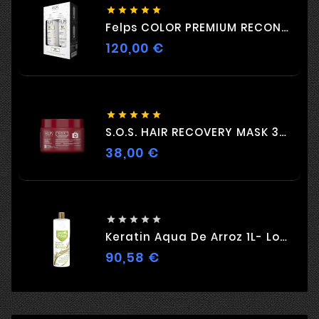





Felps COLOR PREMIUM RECONSTRUCTION DUO 2 X 500ml
120,00 €
Цена





S.O.S. HAIR RECOVERY MASK 300G
38,00 €
Цена





Keratin Aqua De Arroz 1L- Love Potion
90,58 €
Цена