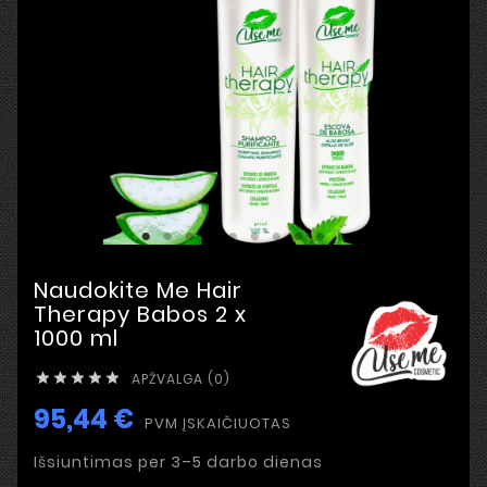
Naudokite Me Hair
Therapy Babos 2 x
1000 ml
APŽVALGA (0)





95,44 €
PVM ĮSKAIČIUOTAS
Išsiuntimas per 3–5 darbo dienas