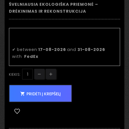
ŠVELNIAUSIA EKOLOGIŠKA PRIEMONĖ –
DRĖKINIMAS IR REKONSTRUKCIJA
Numatoma pristatymo
data:
✔
between
17-08-2026
and
31-08-2026
with
FedEx
KIEKIS:
PRIDĖTI Į KREPŠELĮ
