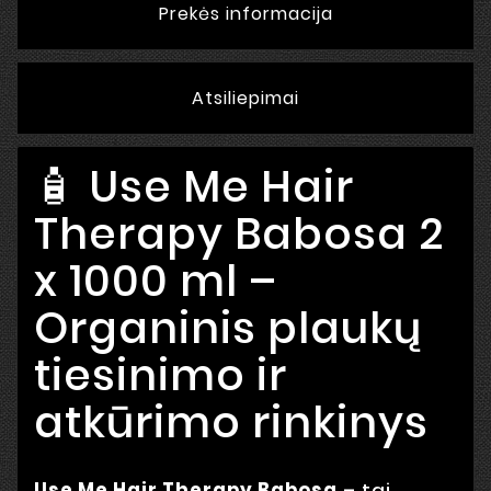
Prekės informacija
Atsiliepimai
🧴 Use Me Hair
Therapy Babosa 2
x 1000 ml –
Organinis plaukų
tiesinimo ir
atkūrimo rinkinys
Use Me Hair Therapy Babosa
– tai