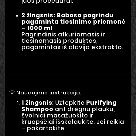
juos procedūrai.
2 žingsnis: Babosa pagrindu
pagaminta tiesinimo priemonė
– 1000 ml
Pagrindinis atkuriamasis ir
tiesinamasis produktas,
pagamintas iš alavijo ekstrakto.
💡 Naudojimo instrukcija:
1 žingsnis
: Užtepkite
Purifying
Shampoo
ant drėgnų plaukų,
švelniai masažuokite ir
kruopščiai išskalaukite. Jei reikia
– pakartokite.