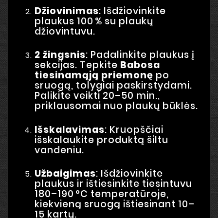
Džiovinimas
: Išdžiovinkite
plaukus 100 % su plaukų
džiovintuvu.
2 žingsnis
: Padalinkite plaukus į
sekcijas. Tepkite
Babosa
tiesinamąją priemonę
po
sruogą, tolygiai paskirstydami.
Palikite veikti 20–50 min.,
priklausomai nuo plaukų būklės.
Išskalavimas
: Kruopščiai
išskalaukite produktą šiltu
vandeniu.
Užbaigimas
: Išdžiovinkite
plaukus ir ištiesinkite tiesintuvu
180–190 °C temperatūroje,
kiekvieną sruogą ištiesinant 10–
15 kartų.