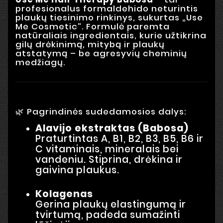
profesionalus formaldehido neturintis
plaukų tiesinimo rinkinys, sukurtas „Use
Me Cosmetic“. Formulė paremta
natūraliais ingredientais, kurie užtikrina
gilų drėkinimą, mitybą ir plaukų
atstatymą – be agresyvių cheminių
medžiagų.
🌿 Pagrindinės sudedamosios dalys:
Alavijo ekstraktas (Babosa)
Praturtintas A, B1, B2, B3, B5, B6 ir
C vitaminais, mineralais bei
vandeniu. Stiprina, drėkina ir
gaivina plaukus.
Kolagenas
Gerina plaukų elastingumą ir
tvirtumą, padeda sumažinti