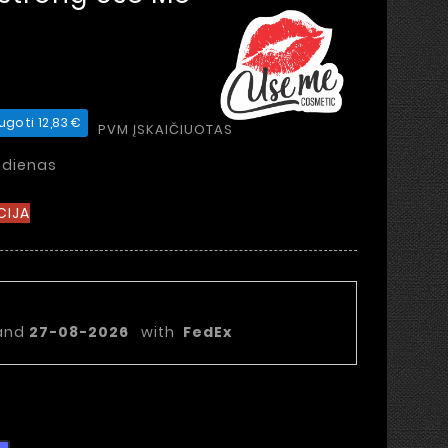
ugoti 12,83 €
PVM ĮSKAIČIUOTAS
 dienas
CIJA
statymo data:
and
27-08-2026
with
FedEx