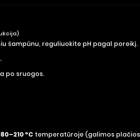
ukcija)
nčiu šampūnu, reguliuokite pH pagal poreikį.
.
ga po sruogos.
180–210 °C
temperatūroje (galimos plačios