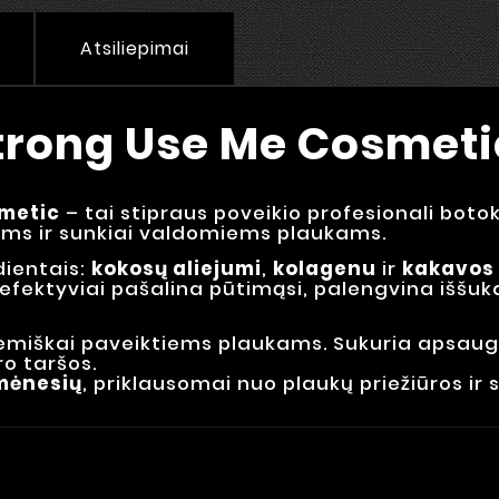
Atsiliepimai
Strong Use Me Cosmetic
metic
– tai stipraus poveikio profesionali boto
ems ir sunkiai valdomiems plaukams.
dientais:
kokosų aliejumi
,
kolagenu
ir
kakavos 
 efektyviai pašalina pūtimąsi, palengvina iššuk
emiškai paveiktiems plaukams. Sukuria apsaugi
ro taršos.
 mėnesių
, priklausomai nuo plaukų priežiūros ir 