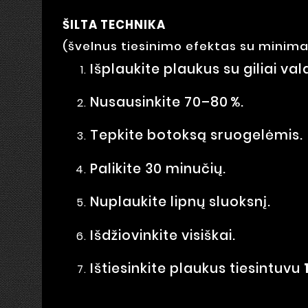
ŠILTA TECHNIKA
(švelnus tiesinimo efektas su minimal
Išplaukite plaukus su giliai v
Nusausinkite 70–80 %.
Tepkite botoksą sruogelėmis.
Palikite 30 minučių.
Nuplaukite lipnų sluoksnį.
Išdžiovinkite visiškai.
Ištiesinkite plaukus tiesintuvu