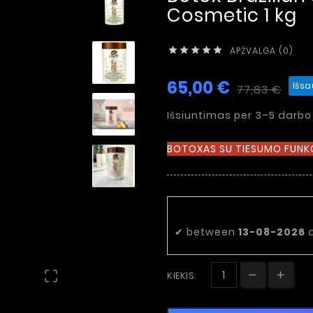
Cosmetic 1 kg
APŽVALGA (0)





65,00 €
Išsa
77,83 €
Išsiuntimas per 3–5 darbo
BOTOXAS SU TIESUMO FUNK
Numatoma pri
✔
between
13-08-2026

KIEKIS: