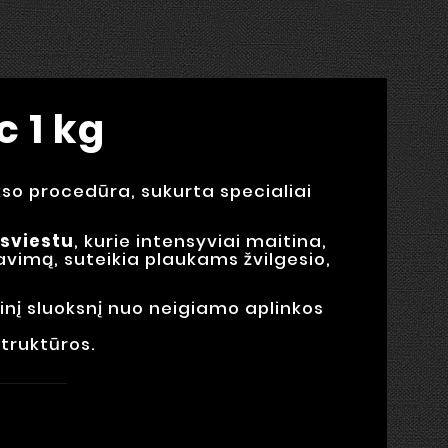
 1 kg
kso procedūra, sukurta specialiai
sviestu
, kurie intensyviai maitina,
avimą, suteikia plaukams žvilgesio,
nį sluoksnį nuo neigiamo aplinkos
struktūros.