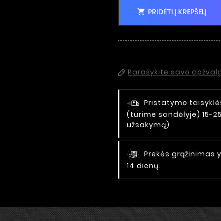
PRIDĖTI Į KREPŠELĮ

Parašykite savo apžval
Pristatymo taisyklė
(turime sandėlyje) 15-2
užsakymą)
Prekės grąžinimas y
14 dienų.