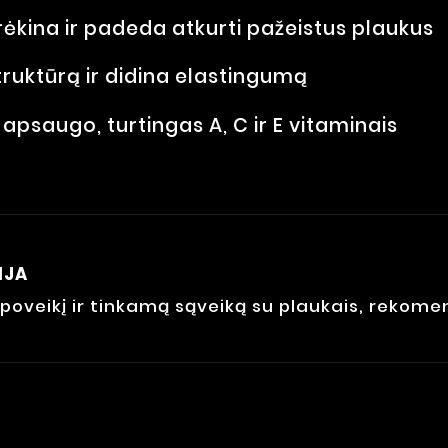
rėkina ir padeda atkurti pažeistus plaukus
truktūrą ir didina elastingumą
 apsaugo, turtingas A, C ir E vitaminais
IJA
poveikį ir tinkamą sąveiką su plaukais, rekome