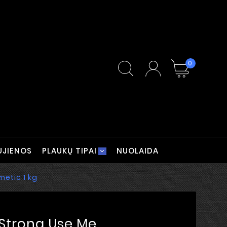
0
UJIENOS
PLAUKŲ TIPAI
NUOLAIDA
metic 1 kg
 Strong Use Me