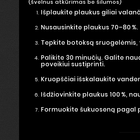
(švelnus atkūrimas be šilumos)
Išplaukite plaukus giliai vala
Nusausinkite plaukus 70–80 %.
Tepkite botoksą sruogelėmis, 
Palikite 30 minučių. Galite nau
poveikiui sustiprinti.
Kruopščiai išskalaukite vanden
Išdžiovinkite plaukus 100 %, 
Formuokite šukuoseną pagal p