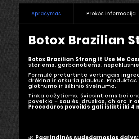
Aprašymas
Prekės informacija
Botox Brazilian 
Botox Brazilian Strong
iš
Use Me Cos
storiems, garbanotiems, nepaklusni
Formulė praturtinta vertingais ingre
drėkina ir atkuria plaukus. Produktas
glotnumo ir šilkinio švelnumo.
Tinka dažytiems, šviesintiems bei ch
poveikio – saulės, druskos, chloro ir o
Procedūros poveikis gali išlikti iki 4
🌿
Pagrindinės sudedamosios dalys: