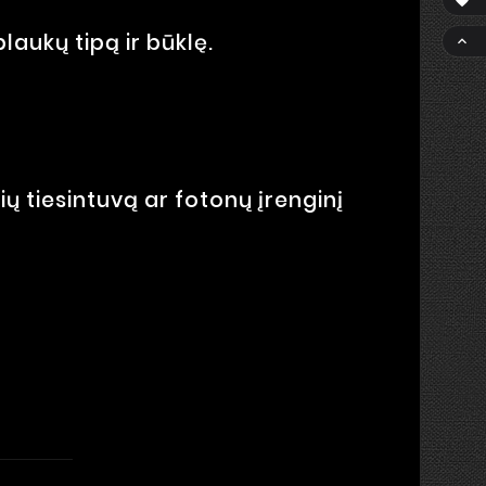

laukų tipą ir būklę.

ių tiesintuvą ar fotonų įrenginį