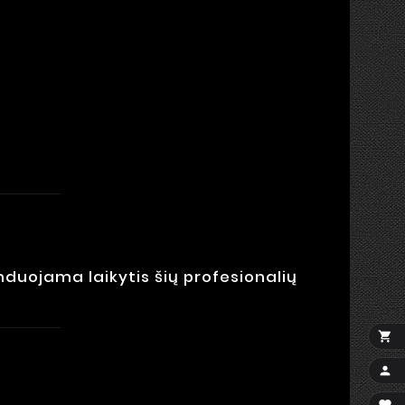
nduojama laikytis šių profesionalių

