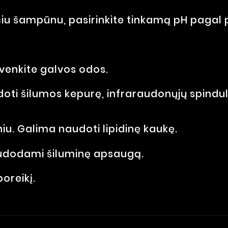
nčiu šampūnu, pasirinkite tinkamą pH pagal p
venkite galvos odos.
doti šilumos kepurę, infraraudonųjų spindul
iu. Galima naudoti lipidinę kaukę.
naudodami šiluminę apsaugą.
oreikį.