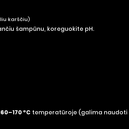
iu karščiu)
alančiu šampūnu, koreguokite pH.
160–170 °C
temperatūroje (galima naudoti 