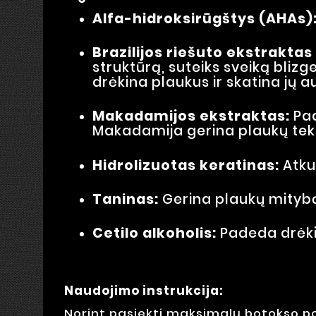
Alfa-hidroksirūgštys (AHAs)
Brazilijos riešuto ekstraktas 
struktūrą, suteiks sveiką bliz
drėkina plaukus ir skatina jų 
Makadamijos ekstraktas:
Pad
Makadamija gerina plaukų tekstū
Hidrolizuotas keratinas:
Atkur
Taninas:
Gerina plaukų mitybą,
Cetilo alkoholis:
Padeda drėkin
Naudojimo instrukcija:
Norint pasiekti maksimalų botokso pov