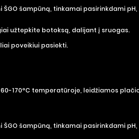
ŠGO šampūną, tinkamai pasirinkdami pH, at
ai užtepkite botoksą, dalijant į sruogas.
ai poveikiui pasiekti.
160-170°C temperatūroje, leidžiamos plači
ŠGO šampūną, tinkamai pasirinkdami pH, at