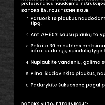
profesionalios naudojimo instrukcijos
BOTOKS ŠALTOJE TECHNIKOJE:
Paruoškite plaukus naudodami 
tipą.
Ant 70-80% sausų plaukų tolygi
Palikite 30 minutėms maksimali
infraraudonųjų spindulių lygin
Nuplaukite vandeniu, galima su
Pilnai išdžiovinkite plaukus,
Padarykite šukuoseną pagal 
BOTOKS ŠILTOJE TECHNIKOJE: