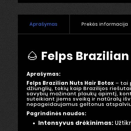
Aprašymas
Prekės informacija
🌰
Felps Brazilian
Aprašymas:
Felps Brazilian Nuts Hair Botox
– tai 
džiunglių, tokių kaip Brazilijos riešu
savybių mažinant plaukų apimtį, kont
suteikiant jiems sveiką ir natūralų i
nepageidaujamus geltonus atspalvius 
Pagrindinės naudos:
Intensyvus drėkinimas:
Užtik