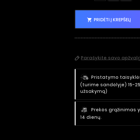
PRIDĖTI Į KREPŠELĮ

Parašykite savo apžval
Pristatymo taisyklė
(turime sandėlyje) 15-2
užsakymą)
Prekės grąžinimas y
14 dienų.