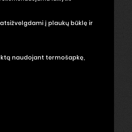
sižvelgdami į plaukų būklę ir
efektą naudojant termošapkę,