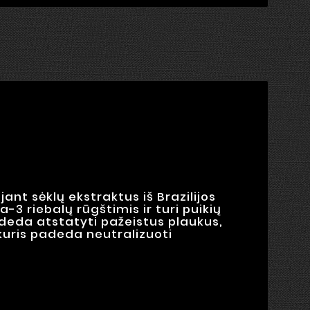
nt sėklų ekstraktus iš Brazilijos
-3 riebalų rūgštimis ir turi puikių
adeda atstatyti pažeistus plaukus,
 kuris padeda neutralizuoti