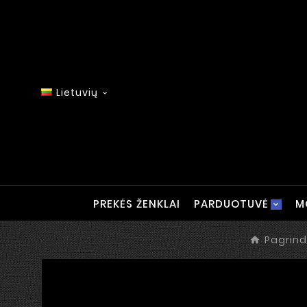
Lietuvių

PREKĖS ŽENKLAI
PARDUOTUVĖ
M
Pagrind