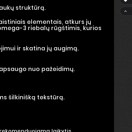

laukų struktūrą.

istiniais elementais, atkurs jų
 omega-3 riebalų rūgštimis, kurios
ėjimui ir skatina jų augimą.
ir apsaugo nuo pažeidimų.
s šilkinišką tekstūrą.
s, rekomenduojama laikytis