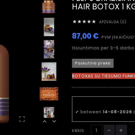
HAIR BOTOX 1 K
APŽVALGA (0)





87,00 €
PVM ĮSKAIČIUO
Išsiuntimas per 3–5 darbo
Paskutinė prekė
BOTOXAS SU TIESUMO FUNKC
Numatoma pri
✔
between
14-08-2026



KIEKIS: