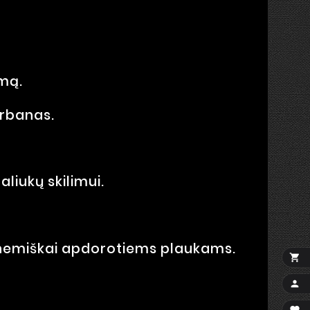
umą.
arbanas.
aliukų skilimui.
 chemiškai apdorotiems plaukams.

