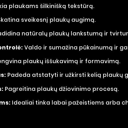
kia plaukams šilkinišką tekstūrą.
katina sveikesnį plaukų augimą.
didina natūralų plaukų lankstumą ir tvirt
ntrolė:
Valdo ir sumažina pūkainumą ir g
ngvina plaukų iššukavimą ir formavimą.
s:
Padeda atstatyti ir užkirsti kelią plaukų g
s:
Pagreitina plaukų džiovinimo procesą.
ams:
Idealiai tinka labai pažeistiems arba