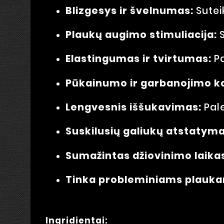
Blizgesys ir švelnumas:
Sutei
Plaukų augimo stimuliacija:
S
Elastingumas ir tvirtumas:
Pa
Pūkainumo ir garbanojimo ko
Lengvesnis iššukavimas:
Pale
Suskilusių galiukų atstatyma
Sumažintas džiovinimo laika
Tinka probleminiams plauk
Ingridientai: