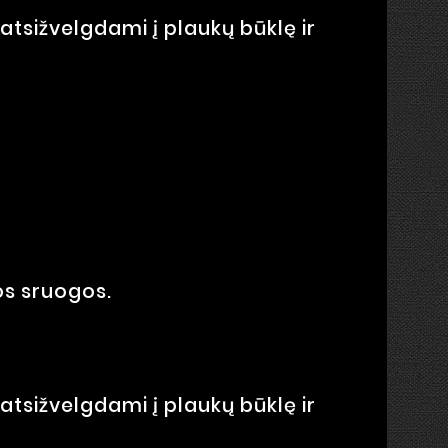
sižvelgdami į plaukų būklę ir
os sruogos.
sižvelgdami į plaukų būklę ir