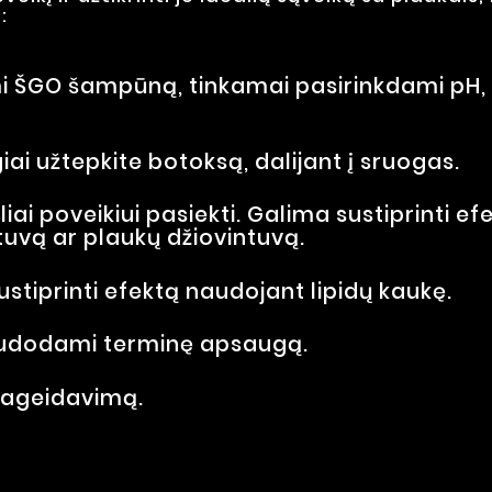
:
ŠGO šampūną, tinkamai pasirinkdami pH, at
ai užtepkite botoksą, dalijant į sruogas.
ai poveikiui pasiekti. Galima sustiprinti 
tuvą ar plaukų džiovintuvą.
stiprinti efektą naudojant lipidų kaukę.
 naudodami terminę apsaugą.
pageidavimą.