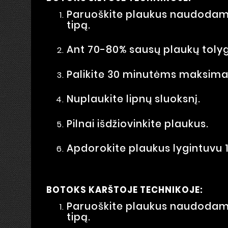
Paruoškite plaukus naudodami 
tipą.
Ant 70-80% sausų plaukų tolygi
Palikite 30 minutėms maksimali
Nuplaukite lipnų sluoksnį.
Pilnai išdžiovinkite plaukus.
Apdorokite plaukus lygintuvu 
BOTOKS KARŠTOJE TECHNIKOJE:
Paruoškite plaukus naudodami 
tipą.