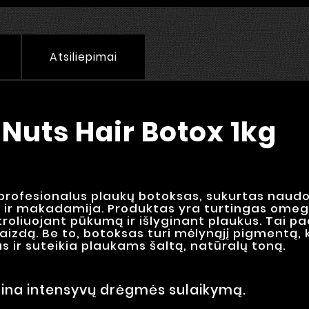
Atsiliepimai
 Nuts Hair Botox 1kg
profesionalus plaukų botoksas, sukurtas naudoja
tai ir makadamija. Produktas yra turtingas omega
roliuojant pūkumą ir išlyginant plaukus. Tai p
švaizdą. Be to, botoksas turi mėlynąjį pigmentą,
ir suteikia plaukams šaltą, natūralų toną.
rina intensyvų drėgmės sulaikymą.