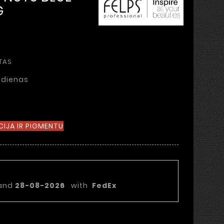
G
TAS
 dienas
IJA IR PIGMENTU
statymo data:
and
28-08-2026
with
FedEx