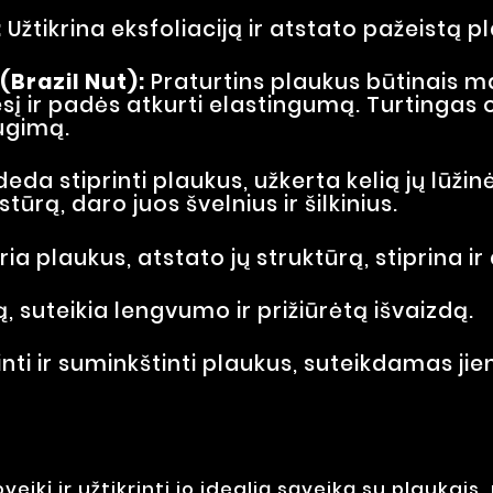
:
Užtikrina eksfoliaciją ir atstato pažeistą p
(Brazil Nut):
Praturtins plaukus būtinais ma
gesį ir padės atkurti elastingumą. Turtingas
augimą.
eda stiprinti plaukus, užkerta kelią jų lūžin
rą, daro juos švelnius ir šilkinius.
ia plaukus, atstato jų struktūrą, stiprina 
 suteikia lengvumo ir prižiūrėtą išvaizdą.
ti ir suminkštinti plaukus, suteikdamas jiem
eikį ir užtikrinti jo idealią sąveiką su plaukai