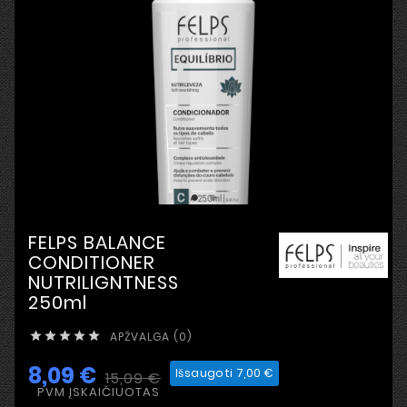
FELPS BALANCE
CONDITIONER
NUTRILIGNTNESS
250ml
APŽVALGA (0)





8,09 €
Išsaugoti 7,00 €
15,09 €
PVM ĮSKAIČIUOTAS