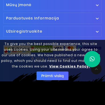
Mūsų Įmonė

Parduotuvės Informacija

Užsiregistruokite

To give you the best possible experience, this site
uses cookies. Using your site means your agree to
our use of cookies. We have published a new cookies
© 2024 - Keratinmark™
policy, which you should need to find out more about
the cookies we use.
View Cookies Policy.

Priimti viską