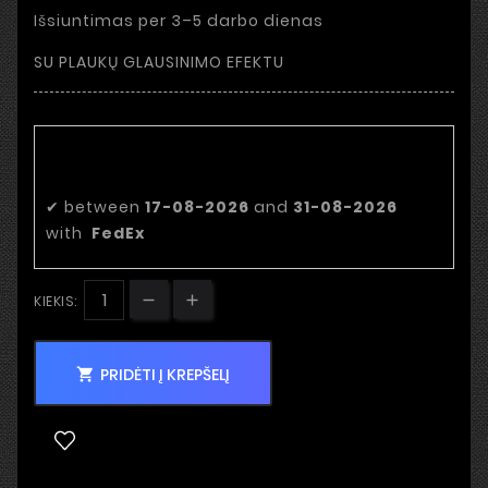
Išsiuntimas per 3–5 darbo dienas
SU PLAUKŲ GLAUSINIMO EFEKTU
Numatoma pristatymo
data:
✔
between
17-08-2026
and
31-08-2026
with
FedEx
KIEKIS:
PRIDĖTI Į KREPŠELĮ
