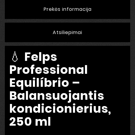
Prekės informacija
Atsiliepimai
💧
Felps
Professional
Equilíbrio –
Balansuojantis
kondicionierius,
250 ml