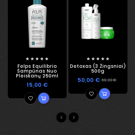










Felps Equilibrio
Detoxas (3 Žingsniai)
Šampūnas Nuo
500g
Pleiskanų 250ml
50,00 €
69,00 €
15,00 €

