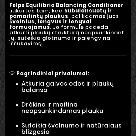
Felps Equilíbrio Balancing Conditioner
sukurtas tam, kad
subalansuotų ir
pamaitintų plaukus
, palikdamas juos
švelnius, lengvus ir lengvai
formuojamus
. Jo formulė padeda
atkurti plaukų struktūrą neapsunkinant
jų, suteikia glotnumo ir palengvina
iššukavimą.
💡
Pagrindiniai privalumai:
Atkuria galvos odos ir plaukų
balansą
Drėkina ir maitina
neapsunkindamas plaukų
Suteikia švelnumo ir natūralaus
blizgesio