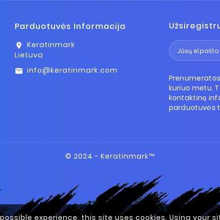
Užsiregistr
Parduotuvės Informacija
Keratinmark
location_on
Lietuva
info@keratinmark.com
email
Prenumeratos 
kuriuo metu. 
kontaktinę inf
parduotuvės t
© 2024 - Keratinmark™
 possible experience, this site uses cookies. Using your 