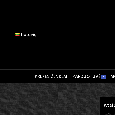
Lietuvių

PREKĖS ŽENKLAI
PARDUOTUVĖ
M
Atsi
Ieško