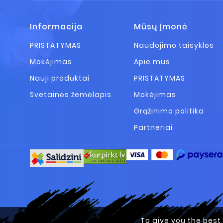
Informacija
Mūsų Įmonė
PRISTATYMAS
Naudojimo taisyklės
Mokėjimas
Apie mus
Nauji produktai
PRISTATYMAS
Svetainės žemėlapis
Mokėjimas
Grąžinimo politika
Partneriai
To give you the best