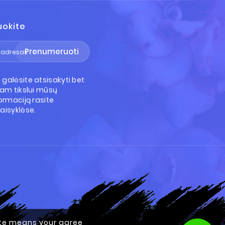
uokite
Prenumeruoti
galėsite atsisakyti bet
Tam tikslui mūsų
ormaciją rasite
aisyklėse.
site means your agree