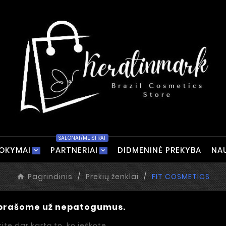
SALONAI/MEISTRAI
OKYMAI
PARTNERIAI
DIDMENINĖ PREKYBA
NA
Pagrindinis
Prekių ženklai
FIT COSMETICS
prašome už nepatogumus.
kite dar kartą to, ko ieškote.