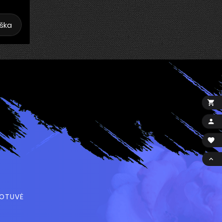
ška




UOTUVĖ