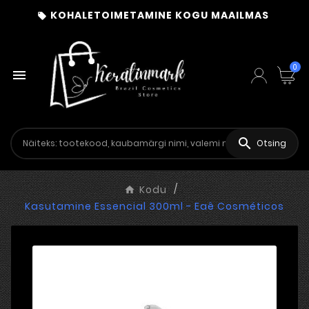
KOHALETOIMETAMINE KOGU MAAILMAS

0


Otsing
Kodu
Kasutamine Essencial 300ml - Eaê Cosméticos