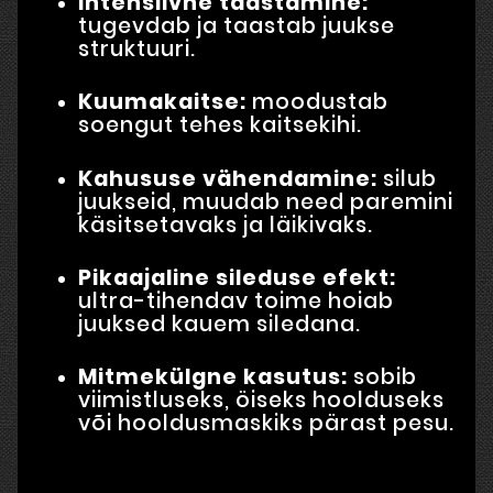
Intensiivne taastamine:
tugevdab ja taastab juukse
struktuuri.
Kuumakaitse:
moodustab
soengut tehes kaitsekihi.
Kahususe vähendamine:
silub
juukseid, muudab need paremini
käsitsetavaks ja läikivaks.
Pikaajaline sileduse efekt:
ultra-tihendav toime hoiab
juuksed kauem siledana.
Mitmekülgne kasutus:
sobib
viimistluseks, öiseks hoolduseks
või hooldusmaskiks pärast pesu.