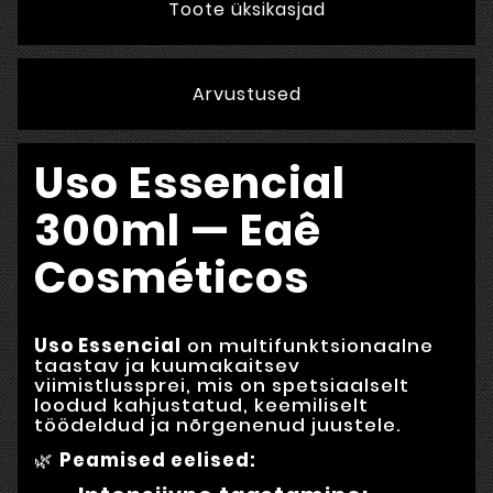
Toote üksikasjad
Arvustused
Uso Essencial
300ml — Eaê
Cosméticos
Uso Essencial
on multifunktsionaalne
taastav ja kuumakaitsev
viimistlussprei, mis on spetsiaalselt
loodud kahjustatud, keemiliselt
töödeldud ja nõrgenenud juustele.
🌿
Peamised eelised: