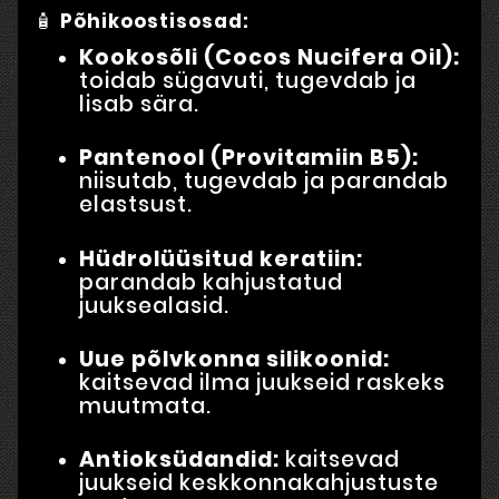
🧴
Põhikoostisosad:
Kookosõli (Cocos Nucifera Oil):
toidab sügavuti, tugevdab ja
lisab sära.
Pantenool (Provitamiin B5):
niisutab, tugevdab ja parandab
elastsust.
Hüdrolüüsitud keratiin:
parandab kahjustatud
juuksealasid.
Uue põlvkonna silikoonid:
kaitsevad ilma juukseid raskeks
muutmata.
Antioksüdandid:
kaitsevad
juukseid keskkonnakahjustuste