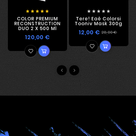










COLOR PREMIUM
Tere! Eaê Colorsi
RECONSTRUCTION
Tooniv Mask 300g
DUO 2 X 500 Ml
12,00 €
28,00 €
120,00 €

