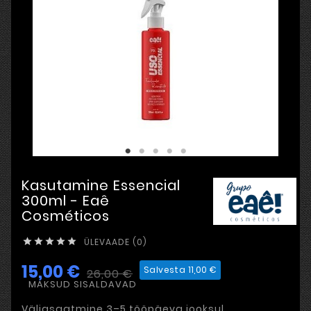
Kasutamine Essencial
300ml - Eaê
Cosméticos
ÜLEVAADE (0)





15,00 €
Salvesta 11,00 €
26,00 €
MAKSUD SISALDAVAD
Väljasaatmine 3–5 tööpäeva jooksul