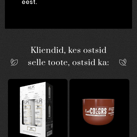
eest.
Kliendid, kes ostsid
selle toote, ostsid ka: