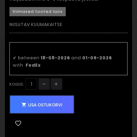
Viimased tooted laos
NIISUTAV KUUMAKAITSE
Eeldatav tarnekuupäev:
✔
between
18-08-2026
and
01-09-2026
with
FedEx
KOGUS:
LISA OSTUKORVI
