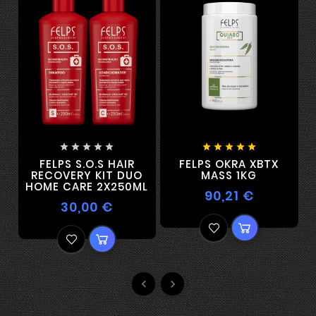










FELPS S.O.S HAIR
FELPS OKRA XBTX
S
RECOVERY KIT DUO
MASS 1KG
HOME CARE 2X250ML
90,21 €
30,00 €

