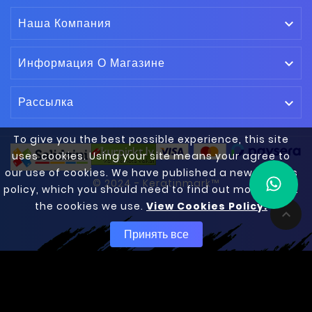
Наша Компания

Информация О Магазине

Рассылка

To give you the best possible experience, this site
uses cookies. Using your site means your agree to
our use of cookies. We have published a new cookies
© 2024 - Keratinmark™
policy, which you should need to find out more about
the cookies we use.
View Cookies Policy.

Принять все