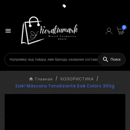

0


Поиск
Главная
КОЛОРИСТИКА
Eaê! Máscara Tonalizante Eaê Colors 300g