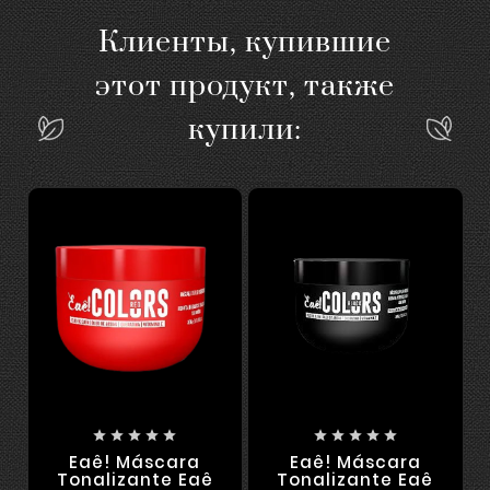
Клиенты, купившие
этот продукт, также
купили:










Eaê! Máscara
Eaê! Máscara
Tonalizante Eaê
Tonalizante Eaê