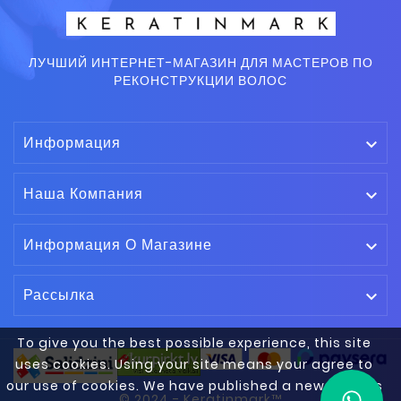
ЛУЧШИЙ ИНТЕРНЕТ-МАГАЗИН ДЛЯ МАСТЕРОВ ПО
РЕКОНСТРУКЦИИ ВОЛОС
Информация

Наша Компания

Информация О Магазине

Рассылка

To give you the best possible experience, this site
uses cookies. Using your site means your agree to
our use of cookies. We have published a new cookies
© 2024 - Keratinmark™