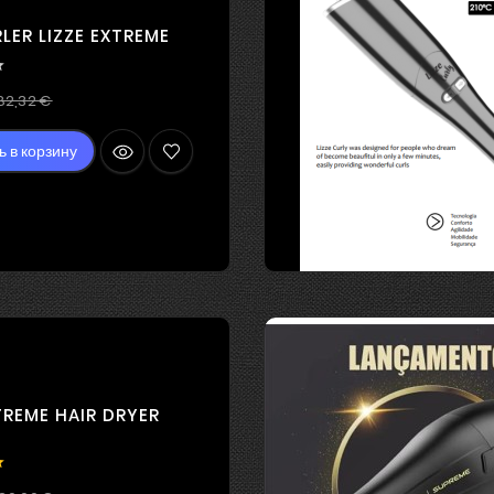
LER LIZZE EXTREME

Регулярная
Цена
82,32 €
цена
ь в корзину
TREME HAIR DRYER
