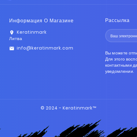
Рассылка
Информация О Магазине
Keratinmark
location_on
Литва
info@keratinmark.com
email
Вы можете отп
Для этого вос
контактными д
уведомлении.
© 2024 - Keratinmark™