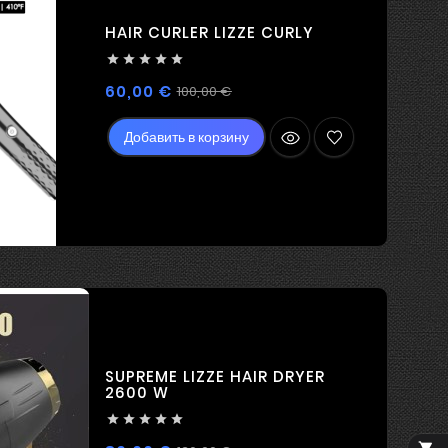
HAIR CURLER LIZZE CURLY





Регулярная
Цена
60,00 €
100,00 €
цена
Добавить в корзину
SUPREME LIZZE HAIR DRYER
2600 W




