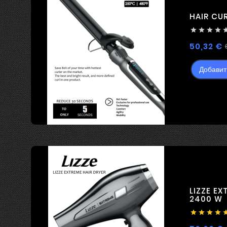
HAIR CUR




50,32 €
Добавит
LIZZE EX
2400 W



