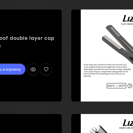
oof double layer cap

на
ь в корзину