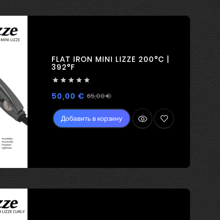
FLAT IRON MINI LIZZE 200°C |
392°F





Регулярная
Цена
50,00 €
65,00 €
цена
Добавить в корзину