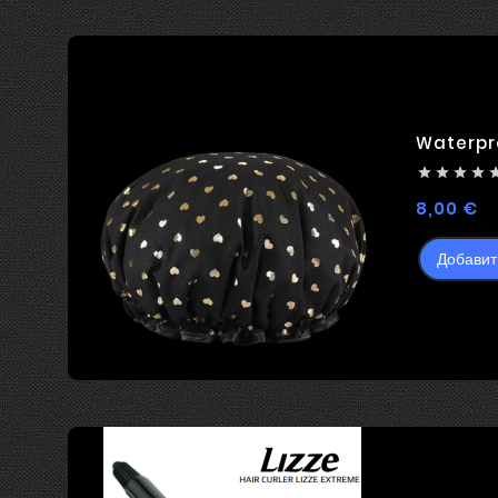
Waterpr




Це
8,00 €
Добавит