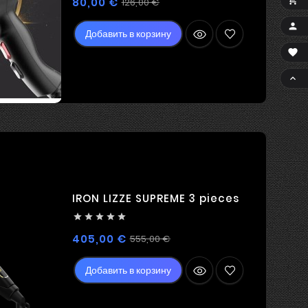
Регулярная
Цена

80,00 €
126,00 €
цена

Добавить в корзину


IRON LIZZE SUPREME 3 pieces





Регулярная
Цена
405,00 €
555,00 €
цена
Добавить в корзину