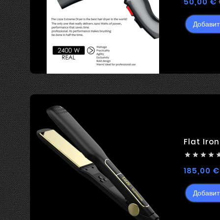
50,00 €
Добавит
Flat Iro




185,00 €
Добавит