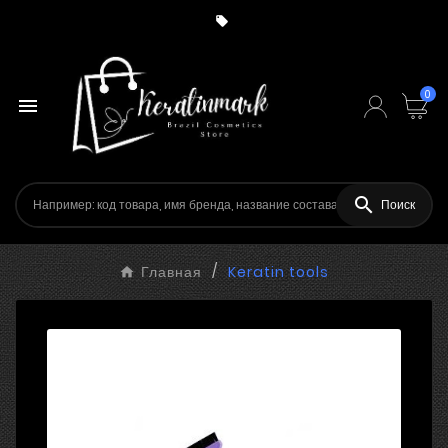

0


Поиск
Главная
Keratin tools