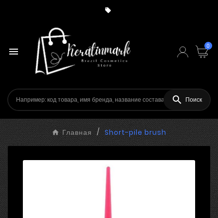

0


Поиск
Главная
Short-pile brush