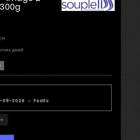
 300g
ЕН
бочих дней
е
я дата доставки:
1-08-2026
с
FedEx