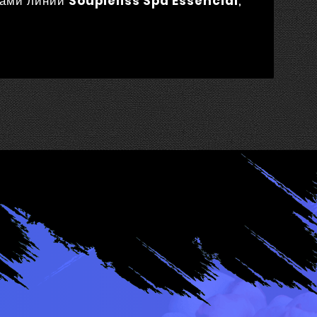
ктами линии
Soupleliss Spa Essencial
,