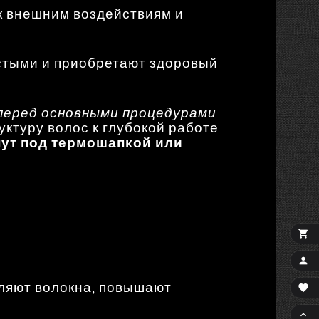
 к внешним воздействиям и
истыми и приобретают здоровый
перед основными процедурами
руктуру волос к глубокой работе
нут под термошапкой или


пляют волокна, повышают

