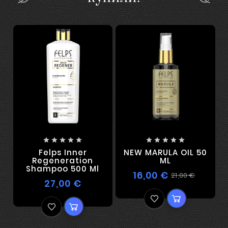










Felps Inner
NEW MARULA OIL 50
Regeneration
ML
Shampoo 500 Ml
16,00 €
21,00 €
27,00 €