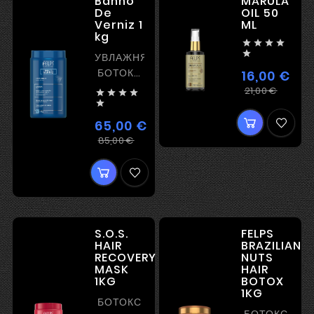
Banho
MARULA
De
OIL 50
Verniz 1
ML
kg





УВЛАЖНЯЮЩИЙ
БОТОКС
16,00 €
С
Регул
Цена
21,00 €




БЛЕСКОМ
цена

БЕЗ
65,00 €
ВЫПРЯМЛЕНИЯ
Регулярная
Цена
85,00 €
цена
S.O.S.
FELPS
HAIR
BRAZILIAN
RECOVERY
NUTS
MASK
HAIR
1KG
BOTOX
1KG
БОТОКС
БОТОКС