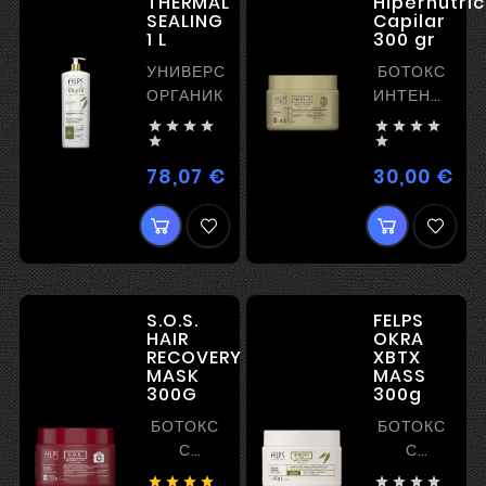
THERMAL
Hipernutri
SEALING
Capilar
1 L
300 gr
УНИВЕРСАЛЬНАЯ
БОТОКС
ОРГАНИКА
ИНТЕНСИВН
ПИТАНИЕ








И


РАЗГЛАЖИВА
78,07 €
30,00 €
Цена
Цен
S.O.S.
FELPS
HAIR
OKRA
RECOVERY
XBTX
MASK
MASS
300G
300g
БОТОКС
БОТОКС
С
С
РЕКОНСТРУКЦИЕЙ
ВЫПРЯМЛЕН







