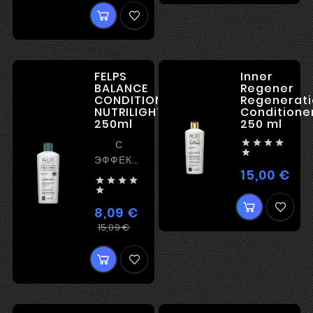
FELPS
Inner
BALANCE
Regener
CONDITIONER
Regenerati
NUTRILIGHTNESS
Conditione
250ml
250 ml




С

ЭФФЕКТОМ
15,00 €
Цен
РАЗГЛАЖИВАНИЯ




ВОЛОС

8,09 €
Регулярная
Цена
15,09 €
цена