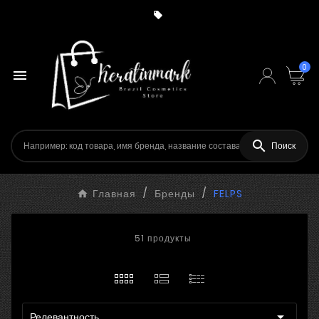

0


Поиск
Главная
Бренды
FELPS
51 продукты

Релевантность