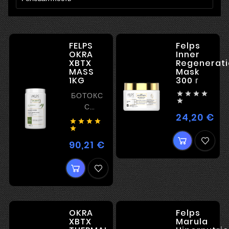
FELPS
Felps
OKRA
Inner
XBTX
Regenerati
MASS
Mask
1KG
300 г




БОТОКС

С
24,20 €
Цен
ВЫПРЯМЛЕНИЕМ




ИДЕАЛЕН

ДЛЯ
90,21 €
Цена
БЛОНДА
OKRA
Felps
XBTX
Marula