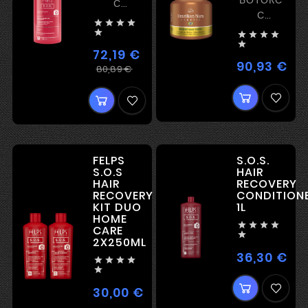
С
С
РЕКОНСТРУКЦИЕЙ




ВЫПРЯМЛЕН
БЕЗ






ВЫПРЯМЛЕНИЯ
72,19 €
И
90,93 €
Цен
Регулярная
Цена
80,89 €
ЭФФЕКТОМ
цена
ПЛЕНКООБРАЗОВАНИЯ
FELPS
S.O.S.
S.O.S
HAIR
HAIR
RECOVERY
RECOVERY
CONDITION
KIT DUO
1L
HOME




CARE

2X250ML
36,30 €
Цен





30,00 €
Цена