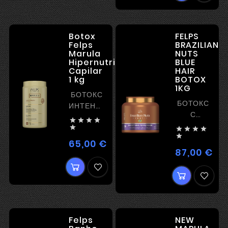
Botox
FELPS
Felps
BRAZILIAN
Marula
NUTS
Hipernutricao
BLUE
Capilar
HAIR
1 kg
BOTOX
1KG
БОТОКС
БОТОКС
ИНТЕНСИВНОЕ
С
ПИТАНИЕ




ВЫПРЯМЛЕН
И





И

РАЗГЛАЖИВАНИЕ
65,00 €
Цена
ПИГМЕНТОМ
87,00 €
Цен
Felps
NEW