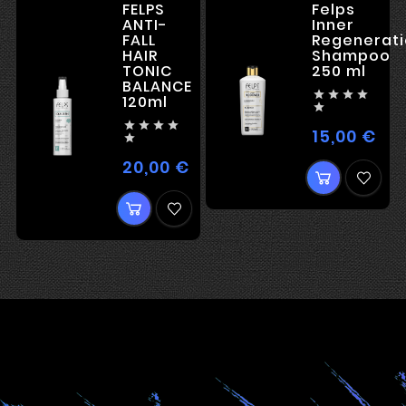
FELPS
Felps
ANTI-
Inner
FALL
Regenerati
HAIR
Shampoo
TONIC
250 ml
BALANCE




120ml





15,00 €
Цен

20,00 €
Цена