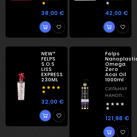
БЕЗ


ВЫПРЯМЛЕНИЯ
38,00 €
42,00 €
Цена
Цен
И
ЭФФЕКТОМ
ПЛЕНКООБРАЗОВАНИЯ
NEW*
Felps
FELPS
Nanoplasti
S.O.S
Omega
LISS
Zero
EXPRESS
Acai Oil
230ML
1000ml




СИЛЬНАЯ

НАНОПЛАСТ
32,00 €
Цена
С




ПИТАТЕЛЬН

ЭФФЕКТОМ
121,98 €
Це