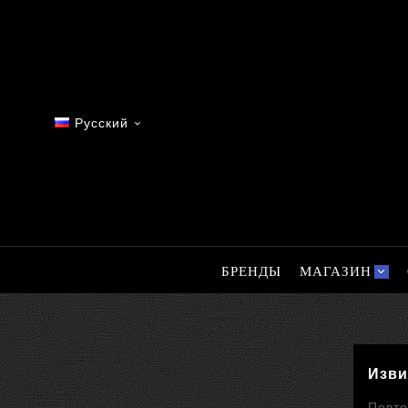
Русский

БРЕНДЫ
МАГАЗИН
Изви
Повто