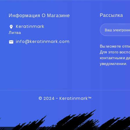
Рассылка
Информация О Магазине
Keratinmark
location_on
Литва
info@keratinmark.com
email
Вы можете отп
Для этого вос
контактными д
уведомлении.
© 2024 - Keratinmark™