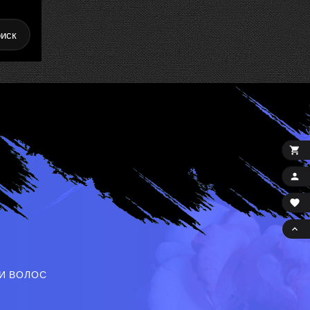
иск




И ВОЛОС