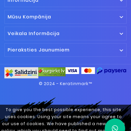
Informācija

Mūsu Kompānija

Veikala Informācija

Pieraksties Jaunumiem

© 2024 - Keratinmark™
To give you the best possible experience, this site
uses cookies. Using your site means your agree to
our use of cookies. We have published a new cookies
policy, which you should need to find out more about