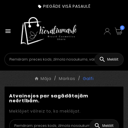
PIEGĀDE VISĀ PASAULĒ

0


Meklēt
Māja
Markas
Galfi
Atvainojos par sagādātajām
neērtībām.
Meklējiet vēlreiz to, ko meklējat.

Meklēt