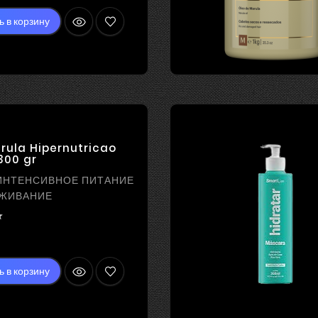
ь в корзину
rula Hipernutricao
300 gr
ИНТЕНСИВНОЕ ПИТАНИЕ
АЖИВАНИЕ

ена
ь в корзину