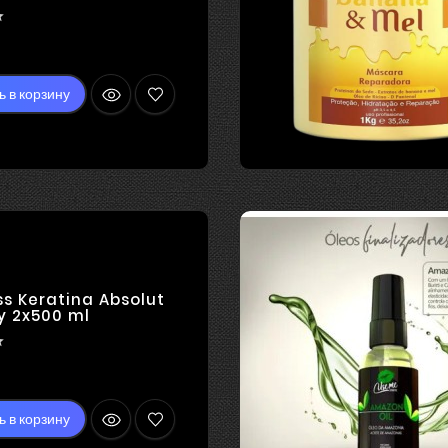
ЛЕНИЯ

Цена
ь в корзину
ss Keratina Absolut
y 2x500 ml

ена
ь в корзину