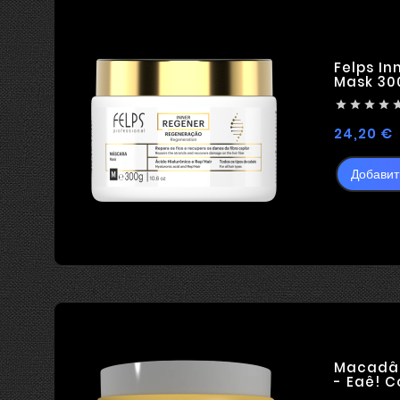
, ...
профессионального ухода за ...
светились здоровь
Felps In
Mask 300




Ц
24,20 €
Добавит
Macadâ
- Eaê! 