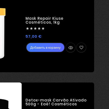
Mask Repair Kiuse
Cosméticos, 1kg





Цена
57,00 €
Добавить в корзину
Detox-mask Carvão Ativado
500g - Eaê! Cosméticos