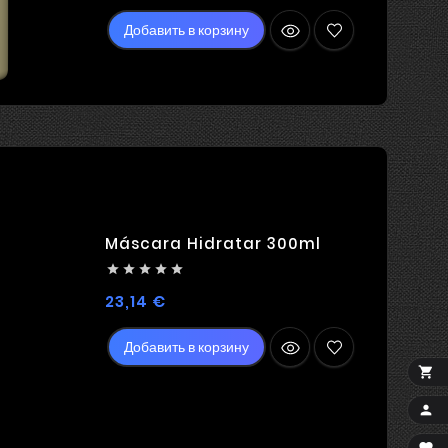
Добавить в корзину
Máscara Hidratar 300ml





Цена
23,14 €
Добавить в корзину

