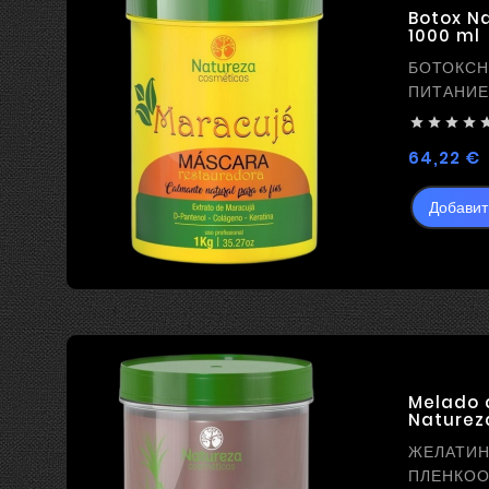
Botox N
1000 ml
БОТОКСН
ПИТАНИЕ




Ц
64,22 €
Добавит
Melado d
Naturez
ЖЕЛАТИ
ПЛЕНКОО