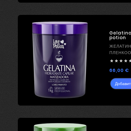
Gelatina
potion
ЖЕЛАТИ
ПЛЕНКОО
ВЫПРЯМЛ




66,00 €
Добавит