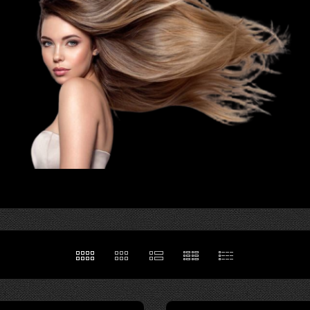
 волосы - это
 хорошего
кой
осы