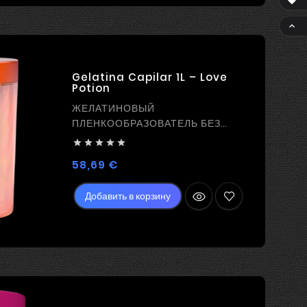


Gelatina Capilar 1L – Love
Potion
ЖЕЛАТИНОВЫЙ
ПЛЕНКООБРАЗОВАТЕЛЬ БЕЗ
ВЫПРЯМЛЕНИЯ





Цена
58,69 €
Добавить в корзину