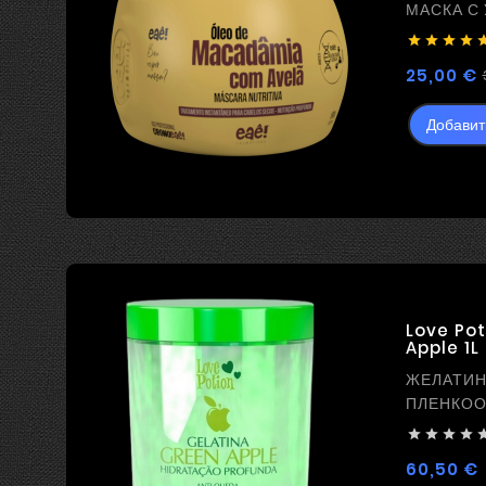
МАСКА С




25,00 €
Добавит
Love Pot
Apple 1L
ЖЕЛАТИ
ПЛЕНКОО
ВЫПРЯМ




60,50 €