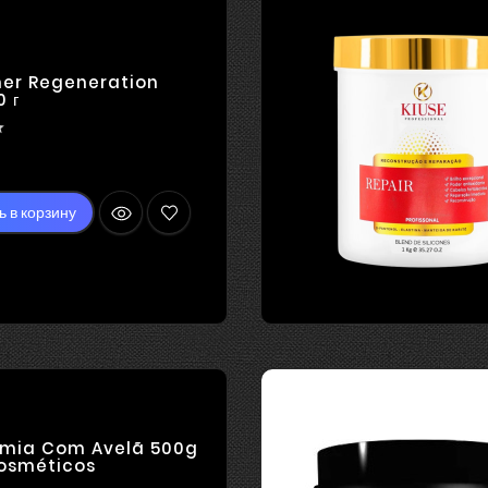
ем необходим ...
ner Regeneration
 г

ена
ь в корзину
mia Com Avelã 500g
Cosméticos