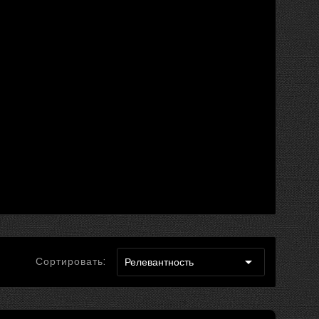

Сортировать:
Релевантность