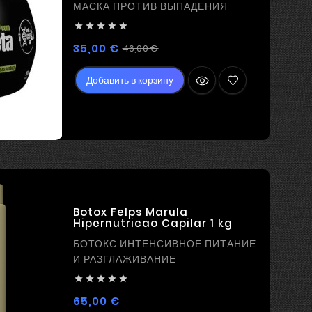
МАСКА ПРОТИВ ВЫПАДЕНИЯ





Регулярная
Цена
35,00 €
46,00 €
цена
Добавить в корзину
Botox Felps Marula
Hipernutricao Capilar 1 kg
БОТОКС ИНТЕНСИВНОЕ ПИТАНИЕ
И РАЗГЛАЖИВАНИЕ





Цена
65,00 €