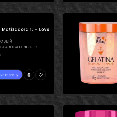
 Matizadora 1L – Love
НОВЫЙ
БРАЗОВАТЕЛЬ БЕЗ
ЕНИЯ С ПИГМЕНТОМ

Цена
ь в корзину