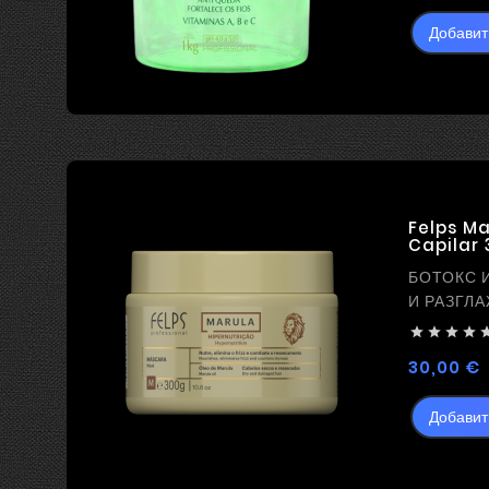
Добавит
Felps Ma
Capilar 
БОТОКС 
И РАЗГЛ




Ц
30,00 €
Добавит