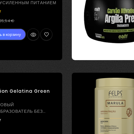
 УСИЛЕННЫМ ПИТАНИЕМ

Регулярная
Цена
35,54 €
цена
ь в корзину
ion Gelatina Green
НОВЫЙ
БРАЗОВАТЕЛЬ БЕЗ
ЛЕНИЯ

Цена