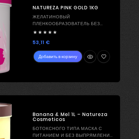
NATUREZA PINK GOLD 1KG
ЖЕЛАТИНОВЫЙ
ПЛЕНКООБРАЗОВАТЕЛЬ БЕЗ
ВЫПРЯМЛЕНИЯ / ЛИПИДНАЯ





подложка
Цена
53,11 €
Добавить в корзину
Banana & Mel 1L – Natureza
Cosmeticos
БОТОКСНОГО ТИПА МАСКА С
ПИТАНИЕМ И БЕЗ ВЫПРЯМЛЕНИЯ