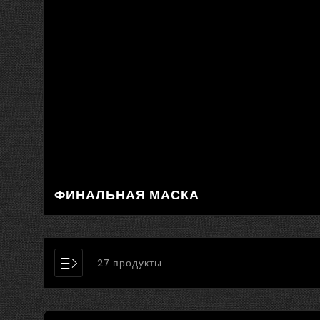
ФИНАЛЬНАЯ МАСКА
23,
23,
2024
2024
JUL
JUL
Кератин Brazilian Nuts
Ботокс Волос
27 продукты
Кератиновый комплекс Brazilian
Красивые здоровые
Nuts от Felps (бразильский орех)
источник красоты,
, чем
представляет собой
настроения и женс
и или
инновационное решение в области
привлекательности! Чтобы вол