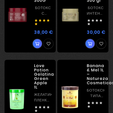
300G
300 gr
БОТОКС
БОТОКС
С
ИНТЕНСИВН
РЕКОНСТРУКЦИЕЙ
ПИТАНИЕ








БЕЗ
И


ВЫПРЯМЛЕНИЯ
РАЗГЛАЖИВА
38,00 €
30,00 €
Цена
Цен
И
ЭФФЕКТОМ
ПЛЕНКООБРАЗОВАНИЯ
Love
Banana
Potion
& Mel 1L
Gelatina
–
Green
Natureza
Apple
Cosmetico
1L
БОТОКСНОГ
ЖЕЛАТИНОВЫЙ
ТИПА
ПЛЕНКООБРАЗОВАТЕЛЬ
МАСКА С




БЕЗ
ПИТАНИЕМ





ВЫПРЯМЛЕНИЯ

И БЕЗ