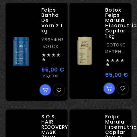
Felps
Botox
Banho
Felps
De
Marula
Verniz 1
Hipernutri
kg
Capilar
1 kg
УВЛАЖНЯЮЩИЙ
БОТОКС
БОТОКС
ИНТЕНСИВН
С




ПИТАНИЕ
БЛЕСКОМ





И

БЕЗ
65,00 €
РАЗГЛАЖИВА
ВЫПРЯМЛЕНИЯ
65,00 €
Цен
Регулярная
Цена
85,00 €
цена
S.O.S.
Felps
HAIR
Marula
RECOVERY
Hipernutri
MASK
Capilar