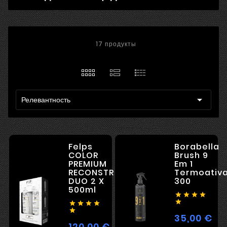
17 продукты

Релевантность
Felps
Borabella
COLOR
Brush 9
PREMIUM
Em 1
RECONSTRUCTION
Termoativ
DUO 2 X
300
500ml










35,00 €
Цен
120,00 €
Цена