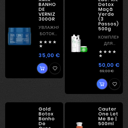
BANHO
Detox
DE
Maçã
VERNIZ
Verde
300GR
(3
Passos)
УВЛАЖНЯЮЩИЙ
500g
БОТОКС
КОМПЛЕКТ
С




ДЛЯ
БЛЕСКОМ

ОЧИЩЕНИЯ




БЕЗ
35,00 €
Цена
КОЖИ

ВЫПРЯМЛЕНИЯ
ГОЛОВЫ
50,00 €
И
Регу
Цена
69,00 €
СТИМУЛЯЦИ
цена
РОСТА
ВОЛОС
Gold
Cauter
Botox
One Let
Banho
Me Be |
De
500ml