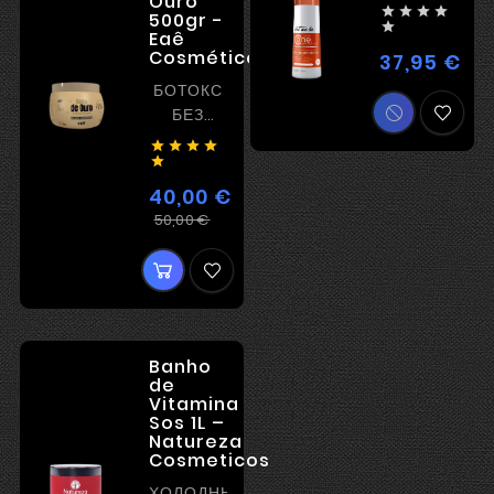
Ouro




500gr -

Eaê
Cosméticos
37,95 €
Цен
БОТОКС
БЕЗ
ВЫПРЯМЛЕНИЯ





40,00 €
Регулярная
Цена
50,00 €
цена
Banho
de
Vitamina
Sos 1L –
Natureza
Cosmeticos
ХОЛОДНЫЙ