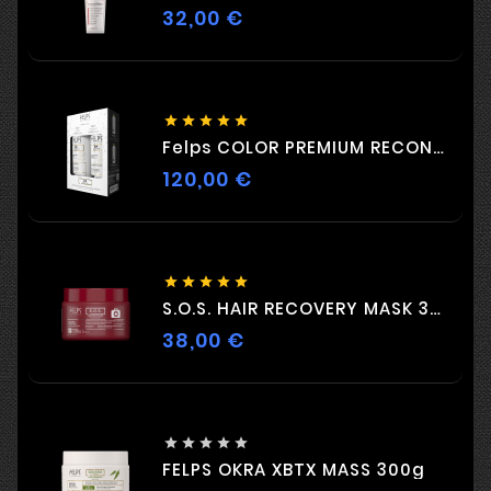
32,00 €
Цена





Felps COLOR PREMIUM RECONSTRUCTION DUO 2 X 500ml
120,00 €
Цена





S.O.S. HAIR RECOVERY MASK 300G
38,00 €
Цена





FELPS OKRA XBTX MASS 300g