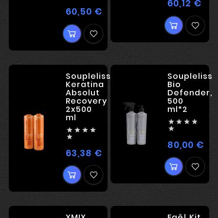
60,12 €
Цен
ВЫПРЯМЛЕН
60,50 €
Цена
/
ПОДЛОЖКА
-
РЕКОНСТРУК
Soupleliss
Soupleliss
Keratina
Bio
Absolut
Defender,
Recovery
500
2x500
ml*2
ml










80,00 €
Цен
63,38 €
Цена
XMIX
Eaê! Kit