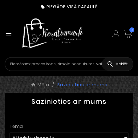
PIEGĀDE VISĀ PASAULĒ

0


Meklēt
Māja
Sazinieties ar mums
Sazinieties ar mums
Tēma