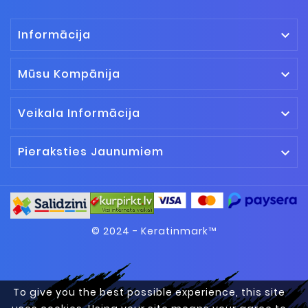
Informācija

Mūsu Kompānija

Veikala Informācija

Pieraksties Jaunumiem

© 2024 - Keratinmark™
To give you the best possible experience, this site