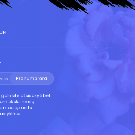
ION
V
Prenumerera
galėsite atsisakyti bet
Tam tikslui mūsų
ormaciją rasite
aisyklėse.