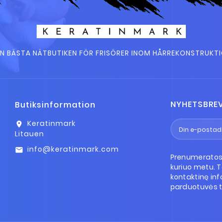
N BÄSTA NÄTBUTIKEN FÖR FRISÖRER INOM HÅRREKONSTRUKT
NYHETSBRE
Butiksinformation
Keratinmark
location_on
Litauen
info@keratinmark.com
email
Prenumeratos 
kuriuo metu. 
kontaktinę inf
parduotuvės t